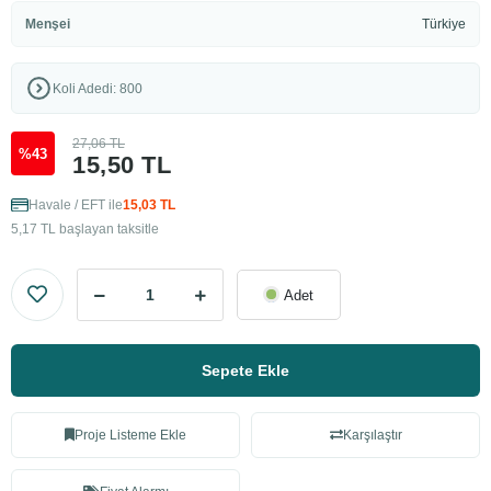
Menşei
Türkiye
Koli Adedi: 800
27,06 TL
%43
15,50 TL
Havale / EFT ile
15,03 TL
5,17 TL başlayan taksitle
Adet
Sepete Ekle
Proje Listeme Ekle
Karşılaştır