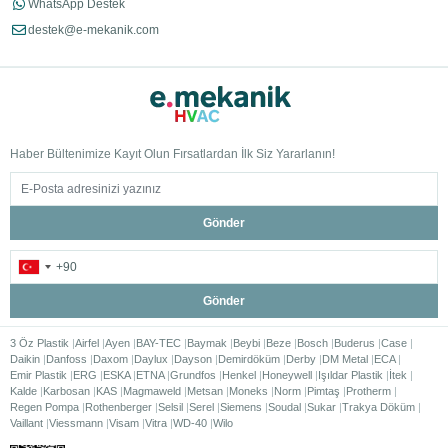
WhatsApp Destek
destek@e-mekanik.com
Haber Bültenimize Kayıt Olun Fırsatlardan İlk Siz Yararlanın!
Gönder
Gönder
3 Öz Plastik
Airfel
Ayen
BAY-TEC
Baymak
Beybi
Beze
Bosch
Buderus
Case
Daikin
Danfoss
Daxom
Daylux
Dayson
Demirdöküm
Derby
DM Metal
ECA
Emir Plastik
ERG
ESKA
ETNA
Grundfos
Henkel
Honeywell
Işıldar Plastik
İtek
Kalde
Karbosan
KAS
Magmaweld
Metsan
Moneks
Norm
Pimtaş
Protherm
Regen Pompa
Rothenberger
Selsil
Serel
Siemens
Soudal
Sukar
Trakya Döküm
Vaillant
Viessmann
Visam
Vitra
WD-40
Wilo