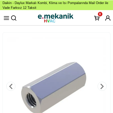
Daikin - Daylux Markalı Kombi, Klima ve Isı Pompalarında Mail Order ile
Vade Farksız 12 Taksit
0