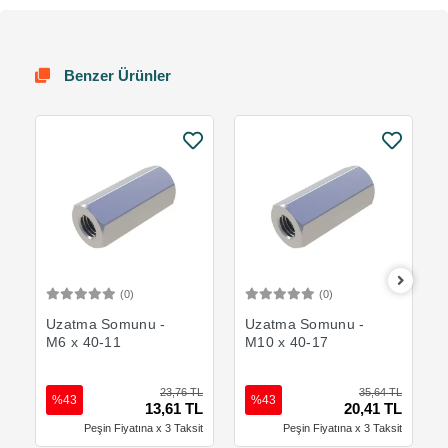
Benzer Ürünler
(0)
(0)
Sepete Ekle
Sepete Ekle
Uzatma Somunu -
Uzatma Somunu -
M6 x 40-11
M10 x 40-17
23,76 TL
35,64 TL
%43
%43
13,61 TL
20,41 TL
Peşin Fiyatına x 3 Taksit
Peşin Fiyatına x 3 Taksit