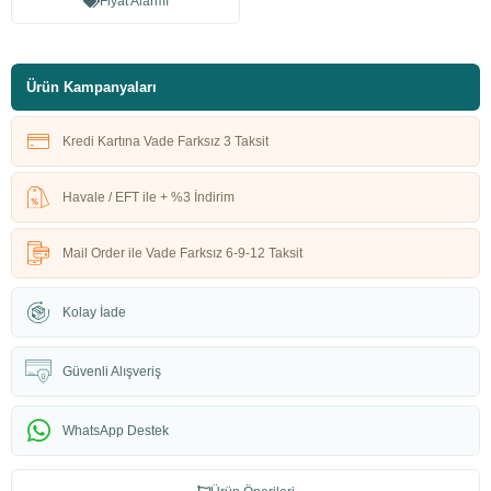
Fiyat Alarmı
Ürün Kampanyaları
Kredi Kartına Vade Farksız 3 Taksit
Havale / EFT ile + %3 İndirim
Mail Order ile Vade Farksız 6-9-12 Taksit
Kolay İade
Güvenli Alışveriş
WhatsApp Destek