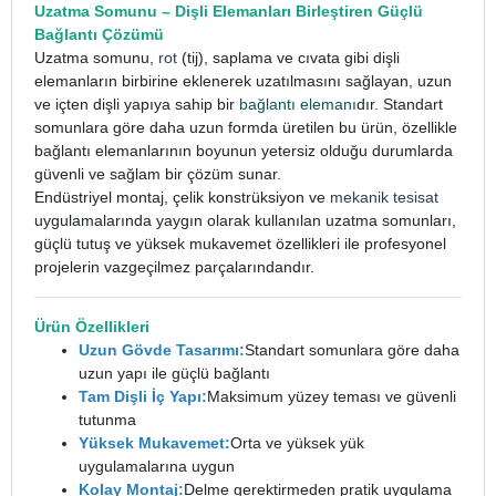
Uzatma Somunu
– Dişli Elemanları Birleştiren Güçlü
Bağlantı Çözümü
Uzatma somunu,
rot
(tij), saplama ve cıvata gibi dişli
elemanların birbirine eklenerek uzatılmasını sağlayan, uzun
ve içten dişli yapıya sahip bir
bağlantı elemanı
dır. Standart
somunlara göre daha uzun formda üretilen bu ürün, özellikle
bağlantı elemanlarının boyunun yetersiz olduğu durumlarda
güvenli ve sağlam bir çözüm sunar.
Endüstriyel montaj, çelik konstrüksiyon ve
mekanik tesisat
uygulamalarında yaygın olarak kullanılan uzatma somunları,
güçlü tutuş ve yüksek mukavemet özellikleri ile profesyonel
projelerin vazgeçilmez parçalarındandır.
Ürün Özellikleri
Uzun Gövde Tasarımı:
Standart somunlara göre daha
uzun yapı ile güçlü bağlantı
Tam Dişli İç Yapı:
Maksimum yüzey teması ve güvenli
tutunma
Yüksek Mukavemet:
Orta ve yüksek yük
uygulamalarına uygun
Kolay Montaj:
Delme gerektirmeden pratik uygulama