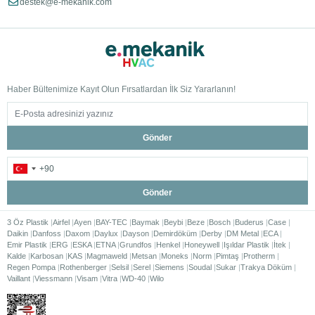
destek@e-mekanik.com
Haber Bültenimize Kayıt Olun Fırsatlardan İlk Siz Yararlanın!
Gönder
Gönder
3 Öz Plastik
Airfel
Ayen
BAY-TEC
Baymak
Beybi
Beze
Bosch
Buderus
Case
Daikin
Danfoss
Daxom
Daylux
Dayson
Demirdöküm
Derby
DM Metal
ECA
Emir Plastik
ERG
ESKA
ETNA
Grundfos
Henkel
Honeywell
Işıldar Plastik
İtek
Kalde
Karbosan
KAS
Magmaweld
Metsan
Moneks
Norm
Pimtaş
Protherm
Regen Pompa
Rothenberger
Selsil
Serel
Siemens
Soudal
Sukar
Trakya Döküm
Vaillant
Viessmann
Visam
Vitra
WD-40
Wilo