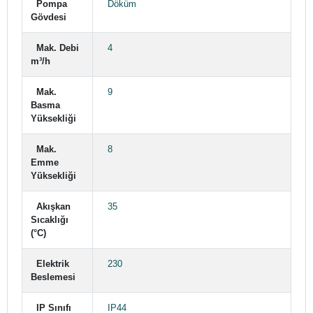
Pompa
Döküm
Gövdesi
Mak. Debi
4
m³/h
Mak.
9
Basma
Yüksekliği
Mak.
8
Emme
Yüksekliği
Akışkan
35
Sıcaklığı
(°C)
Elektrik
230
Beslemesi
IP Sınıfı
IP44