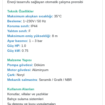
Enerji tasarrufu sağlayan otomatik çalışma prensibi
Teknik Özellikler
Maksimum akışkan sıcaklığı:
35°C
Besleme:
1~230V / 50 Hz
Koruma sınıfı:
IP44
Yalıtım sınıfı
: F
Maksimum emiş yüksekliği
: 8 m
Ayar basıncı:
1 – 3 bar
Güç HP:
1.0
Güç kW:
0.75
Malzeme Yapısı
Pompa gövdesi:
Döküm
Motor gövdesi
: Alüminyum
Çark:
Noryl
Mekanik salmastra
: Seramik / Grafit / NBR
Kullanım Alanları
Konutlar, villalar ve yazlıklar
Bahçe sulama sistemleri
Su deposu ve kuyu uygulamaları