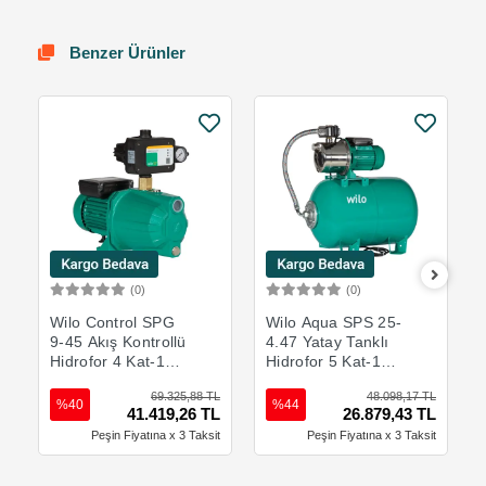
Benzer Ürünler
(0)
(0)
Sepete Ekle
Sepete Ekle
Wilo Control SPG
Wilo Aqua SPS 25-
9-45 Akış Kontrollü
4.47 Yatay Tanklı
Hidrofor 4 Kat-17
Hidrofor 5 Kat-10
Daire
Daire
69.325,88 TL
48.098,17 TL
%40
%44
41.419,26 TL
26.879,43 TL
Peşin Fiyatına x 3 Taksit
Peşin Fiyatına x 3 Taksit