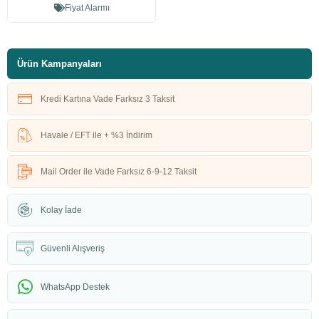
Fiyat Alarmı
Ürün Kampanyaları
Kredi Kartına Vade Farksız 3 Taksit
Havale / EFT ile + %3 İndirim
Mail Order ile Vade Farksız 6-9-12 Taksit
Kolay İade
Güvenli Alışveriş
WhatsApp Destek