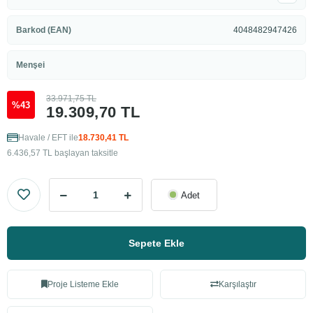
Barkod (EAN)
4048482947426
Menşei
33.971,75 TL
%43
19.309,70 TL
Havale / EFT ile
18.730,41 TL
6.436,57 TL başlayan taksitle
Adet
Sepete Ekle
Proje Listeme Ekle
Karşılaştır