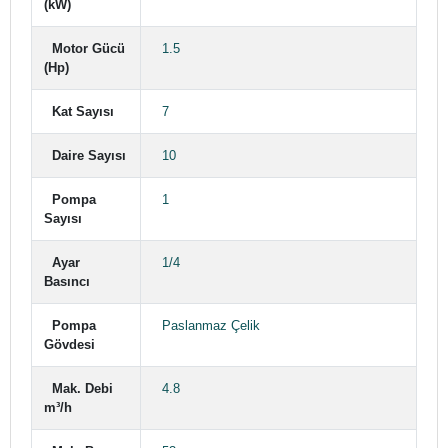
(kW)
Motor Gücü
1.5
(Hp)
Kat Sayısı
7
Daire Sayısı
10
Pompa
1
Sayısı
Ayar
1/4
Basıncı
Pompa
Paslanmaz Çelik
Gövdesi
Mak. Debi
4.8
m³/h