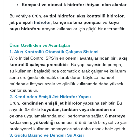
Kompakt ve otomatik hidrofor ihtiyacı olan alanlar
Bu yönüyle ürün,
ev tipi hidrofor
,
akış kontrollü hidrofor
,
jet pompalı
hidrofor
,
bahçe sulama pompası
ve
kuyu
suyu hidroforu
arayan kullanıcılar için güçlü bir alternatiftir.
Ürün Özellikleri ve Avantajları
1. Akış Kontrollü Otomatik Çalışma Sistemi
Wilo Initial Control SPS’in en önemli avantajlarından biri,
akış
kontrollü çalışma prensibi
dir. Bu yapı sayesinde pompa,
su kullanımı başladığında otomatik olarak çalışır ve kullanım
sona erdiğinde otomatik olarak durur. Böylece manuel
müdahale ihtiyacı azalır ve günlük kullanımda daha yüksek
konfor sunulur.
2. Kendinden Emişli Jet Hidrofor Yapısı
Ürün,
kendinden emişli jet hidrofor
yapısına sahiptir. Bu
sayede özellikle
kuyudan, tanktan veya depodan su
çekme
uygulamalarında etkili performans sağlar.
8 metreye
kadar emiş yüksekliği
sunması, ürünü farklı bireysel ve yarı
profesyonel kullanım senaryolarında daha esnek hale getirir.
3. Güçlü Basınç ve Dengeli Su Akışı