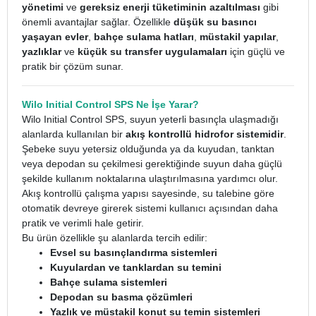
yönetimi
ve
gereksiz enerji tüketiminin azaltılması
gibi
önemli avantajlar sağlar. Özellikle
düşük su basıncı
yaşayan evler
,
bahçe sulama hatları
,
müstakil yapılar
,
yazlıklar
ve
küçük su transfer uygulamaları
için güçlü ve
pratik bir çözüm sunar.
Wilo Initial Control SPS Ne İşe Yarar?
Wilo Initial Control SPS, suyun yeterli basınçla ulaşmadığı
alanlarda kullanılan bir
akış kontrollü hidrofor sistemidir
.
Şebeke suyu yetersiz olduğunda ya da kuyudan, tanktan
veya depodan su çekilmesi gerektiğinde suyun daha güçlü
şekilde kullanım noktalarına ulaştırılmasına yardımcı olur.
Akış kontrollü çalışma yapısı sayesinde, su talebine göre
otomatik devreye girerek sistemi kullanıcı açısından daha
pratik ve verimli hale getirir.
Bu ürün özellikle şu alanlarda tercih edilir:
Evsel su basınçlandırma sistemleri
Kuyulardan ve tanklardan su temini
Bahçe sulama sistemleri
Depodan su basma çözümleri
Yazlık ve müstakil konut su temin sistemleri