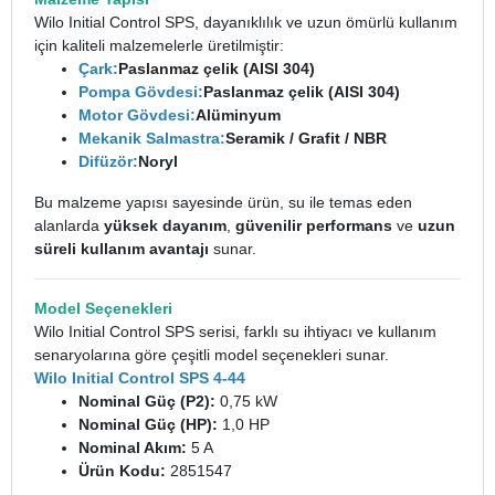
Wilo Initial Control SPS, dayanıklılık ve uzun ömürlü kullanım
için kaliteli malzemelerle üretilmiştir:
Çark:
Paslanmaz çelik (AISI 304)
Pompa Gövdesi:
Paslanmaz çelik (AISI 304)
Motor Gövdesi:
Alüminyum
Mekanik Salmastra:
Seramik / Grafit / NBR
Difüzör:
Noryl
Bu malzeme yapısı sayesinde ürün, su ile temas eden
alanlarda
yüksek dayanım
,
güvenilir performans
ve
uzun
süreli kullanım avantajı
sunar.
Model Seçenekleri
Wilo Initial Control SPS serisi, farklı su ihtiyacı ve kullanım
senaryolarına göre çeşitli model seçenekleri sunar.
Wilo Initial Control SPS 4-44
Nominal Güç (P2):
0,75 kW
Nominal Güç (HP):
1,0 HP
Nominal Akım:
5 A
Ürün Kodu:
2851547