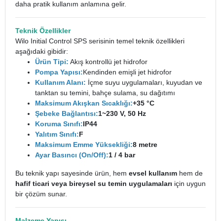
daha pratik kullanım anlamına gelir.
Teknik Özellikler
Wilo Initial Control SPS serisinin temel teknik özellikleri
aşağıdaki gibidir:
Ürün Tipi:
Akış kontrollü jet hidrofor
Pompa Yapısı:
Kendinden emişli jet hidrofor
Kullanım Alanı:
İçme suyu uygulamaları, kuyudan ve
tanktan su temini, bahçe sulama, su dağıtımı
Maksimum Akışkan Sıcaklığı:
+35 °C
Şebeke Bağlantısı:
1~230 V, 50 Hz
Koruma Sınıfı:
IP44
Yalıtım Sınıfı:
F
Maksimum Emme Yüksekliği:
8 metre
Ayar Basıncı (On/Off):
1 / 4 bar
Bu teknik yapı sayesinde ürün, hem
evsel kullanım
hem de
hafif ticari veya bireysel su temin uygulamaları
için uygun
bir çözüm sunar.
Malzeme Yapısı