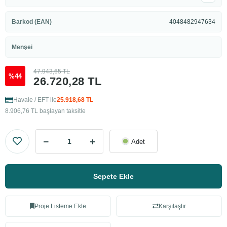
Barkod (EAN)
4048482947634
Menşei
47.943,65 TL
%44
26.720,28 TL
Havale / EFT ile
25.918,68 TL
8.906,76 TL başlayan taksitle
Adet
Sepete Ekle
Proje Listeme Ekle
Karşılaştır