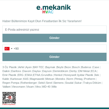
Haber Bültenimize Kayıt Olun Fırsatlardan İlk Siz Yararlanın!
Gönder
Gönder
3 Öz Plastik
Airfel
Ayen
BAY-TEC
Baymak
Beybi
Beze
Bosch
Buderus
Case
Daikin
Danfoss
Daxom
Daylux
Dayson
Demirdöküm
Derby
DM Metal
ECA
Emir Plastik
ERG
ESKA
ETNA
Grundfos
Henkel
Honeywell
Işıldar Plastik
İtek
Kalde
Karbosan
KAS
Magmaweld
Metsan
Moneks
Norm
Pimtaş
Protherm
Regen Pompa
Rothenberger
Selsil
Serel
Siemens
Soudal
Sukar
Trakya Döküm
Vaillant
Viessmann
Visam
Vitra
WD-40
Wilo