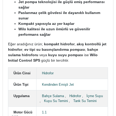
Jet pompa teknolojisi ile güçlü emiş performansı
sağlar
Paslanmaz çelik gövdesi ile dayanıklı kullanım
sunar
Kompakt yapısıyla az yer kaplar
Wilo kalitesi ile uzun ömürlü ve güvenilir
performans sağlar
Eğer aradığınız ürün;
kompakt hidrofor
,
akış kontrollü jet
hidrofor
,
ev tipi su basınçlandırma pompası
,
bahçe
sulama hidroforu
veya
kuyu suyu pompası
ise
Wilo
Initial Control SPS
güçlü bir tercihtir.
Ürün Cinsi
Hidrofor
Ürün Tipi
Kendinden Emişli Jet
Uygulama
Bahçe Sulama
,
Hidrofor
,
İçme Suyu
,
Kuyu Su Temini
,
Tank Su Temini
Motor Gücü
1.1