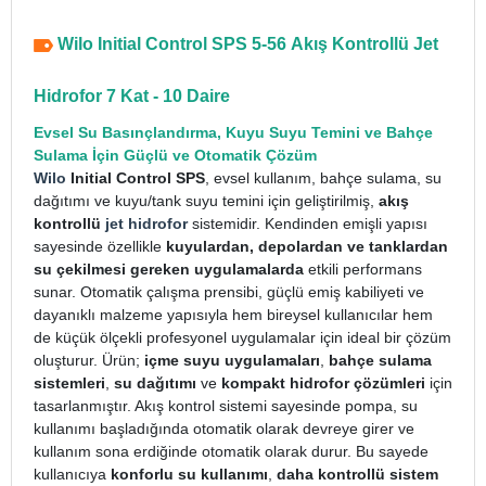
Wilo Initial Control SPS 5-56 Akış Kontrollü Jet
Hidrofor 7 Kat - 10 Daire
Evsel Su Basınçlandırma, Kuyu Suyu Temini ve Bahçe
Sulama İçin Güçlü ve Otomatik Çözüm
Wilo
Initial Control SPS
, evsel kullanım, bahçe sulama, su
dağıtımı ve kuyu/tank suyu temini için geliştirilmiş,
akış
kontrollü
jet hidrofor
sistemidir. Kendinden emişli yapısı
sayesinde özellikle
kuyulardan, depolardan ve tanklardan
su çekilmesi gereken uygulamalarda
etkili performans
sunar. Otomatik çalışma prensibi, güçlü emiş kabiliyeti ve
dayanıklı malzeme yapısıyla hem bireysel kullanıcılar hem
de küçük ölçekli profesyonel uygulamalar için ideal bir çözüm
oluşturur. Ürün;
içme suyu uygulamaları
,
bahçe sulama
sistemleri
,
su dağıtımı
ve
kompakt hidrofor çözümleri
için
tasarlanmıştır. Akış kontrol sistemi sayesinde pompa, su
kullanımı başladığında otomatik olarak devreye girer ve
kullanım sona erdiğinde otomatik olarak durur. Bu sayede
kullanıcıya
konforlu su kullanımı
,
daha kontrollü sistem