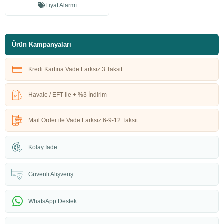
Fiyat Alarmı
Ürün Kampanyaları
Kredi Kartına Vade Farksız 3 Taksit
Havale / EFT ile + %3 İndirim
Mail Order ile Vade Farksız 6-9-12 Taksit
Kolay İade
Güvenli Alışveriş
WhatsApp Destek