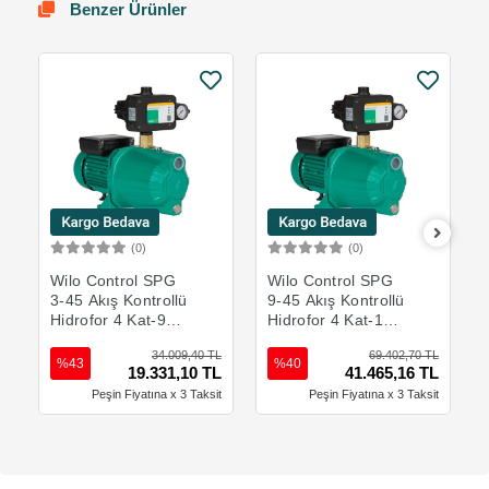
Benzer Ürünler
(0)
(0)
Sepete Ekle
Sepete Ekle
Wilo Control SPG
Wilo Control SPG
3-45 Akış Kontrollü
9-45 Akış Kontrollü
Hidrofor 4 Kat-9
Hidrofor 4 Kat-17
Daire
Daire
34.009,40 TL
69.402,70 TL
%43
%40
19.331,10 TL
41.465,16 TL
Peşin Fiyatına x 3 Taksit
Peşin Fiyatına x 3 Taksit