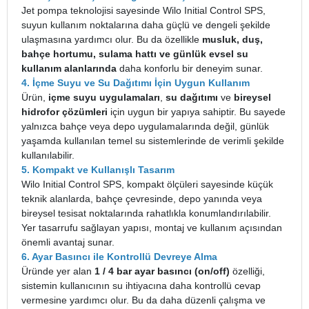
Jet pompa teknolojisi sayesinde Wilo Initial Control SPS,
suyun kullanım noktalarına daha güçlü ve dengeli şekilde
ulaşmasına yardımcı olur. Bu da özellikle
musluk, duş,
bahçe hortumu, sulama hattı ve günlük evsel su
kullanım alanlarında
daha konforlu bir deneyim sunar.
4. İçme Suyu ve Su Dağıtımı İçin Uygun Kullanım
Ürün,
içme suyu uygulamaları
,
su dağıtımı
ve
bireysel
hidrofor çözümleri
için uygun bir yapıya sahiptir. Bu sayede
yalnızca bahçe veya depo uygulamalarında değil, günlük
yaşamda kullanılan temel su sistemlerinde de verimli şekilde
kullanılabilir.
5. Kompakt ve Kullanışlı Tasarım
Wilo Initial Control SPS, kompakt ölçüleri sayesinde küçük
teknik alanlarda, bahçe çevresinde, depo yanında veya
bireysel tesisat noktalarında rahatlıkla konumlandırılabilir.
Yer tasarrufu sağlayan yapısı, montaj ve kullanım açısından
önemli avantaj sunar.
6. Ayar Basıncı ile Kontrollü Devreye Alma
Üründe yer alan
1 / 4 bar ayar basıncı (on/off)
özelliği,
sistemin kullanıcının su ihtiyacına daha kontrollü cevap
vermesine yardımcı olur. Bu da daha düzenli çalışma ve