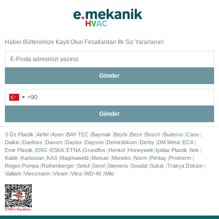
Haber Bültenimize Kayıt Olun Fırsatlardan İlk Siz Yararlanın!
Gönder
Gönder
3 Öz Plastik
Airfel
Ayen
BAY-TEC
Baymak
Beybi
Beze
Bosch
Buderus
Case
Daikin
Danfoss
Daxom
Daylux
Dayson
Demirdöküm
Derby
DM Metal
ECA
Emir Plastik
ERG
ESKA
ETNA
Grundfos
Henkel
Honeywell
Işıldar Plastik
İtek
Kalde
Karbosan
KAS
Magmaweld
Metsan
Moneks
Norm
Pimtaş
Protherm
Regen Pompa
Rothenberger
Selsil
Serel
Siemens
Soudal
Sukar
Trakya Döküm
Vaillant
Viessmann
Visam
Vitra
WD-40
Wilo