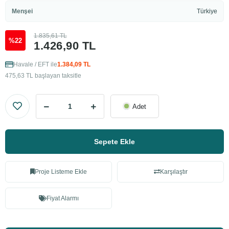
Menşei
Türkiye
1.835,61 TL
%22
1.426,90 TL
Havale / EFT ile
1.384,09 TL
475,63 TL başlayan taksitle
Adet
Sepete Ekle
Proje Listeme Ekle
Karşılaştır
Fiyat Alarmı