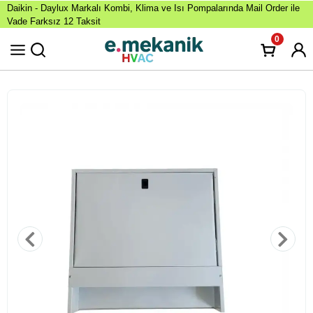
Daikin - Daylux Markalı Kombi, Klima ve Isı Pompalarında Mail Order ile
Vade Farksız 12 Taksit
0