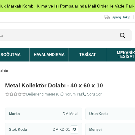
ylux Markalı Kombi, Klima ve Isı Pompalarında Mail Order ile Vade Farks
Sipariş Takip
MEKANI
SOĞUTMA
HAVALANDIRMA
TESISAT
TESISAT
olabı
Metal Kollektör Dolabı - 40 x 60 x 10
Değerlendirmeler (0)
Yorum Yaz
Soru Sor
Marka
DM Metal
Ürün Kodu
Stok Kodu
DM KD-01
Menşei