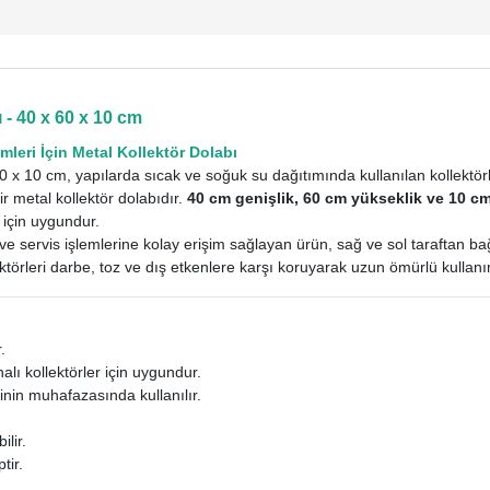
 - 40 x 60 x 10 cm
mleri İçin Metal Kollektör Dolabı
0 x 10 cm, yapılarda sıcak ve soğuk su dağıtımında kullanılan kollektörl
ir metal kollektör dolabıdır.
40 cm genişlik, 60 cm yükseklik ve 10 cm
için uygundur.
e servis işlemlerine kolay erişim sağlayan ürün, sağ ve sol taraftan bağ
ktörleri darbe, toz ve dış etkenlere karşı koruyarak uzun ömürlü kullanı
.
ı kollektörler için uygundur.
inin muhafazasında kullanılır.
lir.
tir.