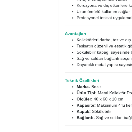
Korozyona ve dış etkenlere ka
Uzun ömürlü kullanım sağlar.
Profesyonel tesisat uygulama
Avantajları
Kollektörleri darbe, toz ve dış
Tesisatın düzenli ve estetik g
Sökülebilir kapağı sayesinde ba
Sağ ve soldan bağlantı seçen
Dayanıklı metal yapısı sayesind
Teknik Özellikleri
Marka:
Beze
Ürün Tipi:
Metal Kollektör Do
Ölçüler:
40 x 60 x 10 cm
Kapasite:
Maksimum 4'lü kend
Kapak:
Sökülebilir
Bağlantı:
Sağ ve soldan bağl