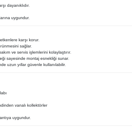
rşı dayanıklıdır.
larına uygundur.
 etkenlere karşı korur.
örünmesini sağlar.
kım ve servis işlemlerini kolaylaştırır.
eği sayesinde montaj esnekliği sunar.
e uzun yıllar güvenle kullanılabilir.
labı
inden vanalı kollektörler
antıya uygundur.