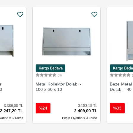
(0)
Ekle
Sepete Ekle
r
Metal Kollektör Dolabı -
Beze Metal 
10
100 x 60 x 10
Dolabı - 40
3.386,00 TL
3.153,15 TL
%24
%33
2.247,20 TL
2.409,00 TL
yatına x 3 Taksit
Peşin Fiyatına x 3 Taksit