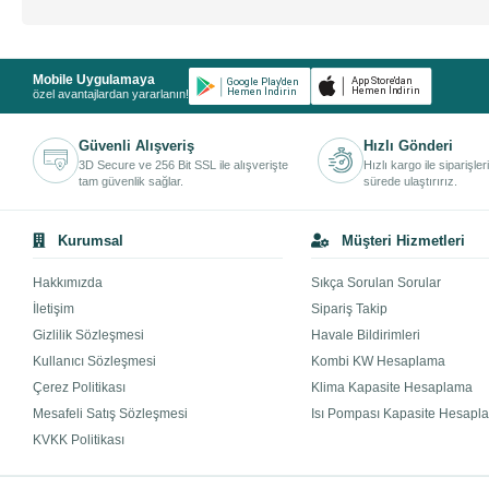
Mobile Uygulamaya
özel avantajlardan yararlanın!
Güvenli Alışveriş
Hızlı Gönderi
3D Secure ve 256 Bit SSL ile alışverişte
Hızlı kargo ile siparişler
tam güvenlik sağlar.
sürede ulaştırırız.
Kurumsal
Müşteri Hizmetleri
Hakkımızda
Sıkça Sorulan Sorular
İletişim
Sipariş Takip
Gizlilik Sözleşmesi
Havale Bildirimleri
Kullanıcı Sözleşmesi
Kombi KW Hesaplama
Çerez Politikası
Klima Kapasite Hesaplama
Mesafeli Satış Sözleşmesi
Isı Pompası Kapasite Hesapl
KVKK Politikası