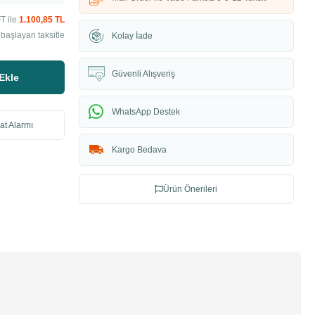
T ile
1.100,85 TL
başlayan taksitle
Kolay İade
Güvenli Alışveriş
Ekle
WhatsApp Destek
at Alarmı
Kargo Bedava
Ürün Önerileri