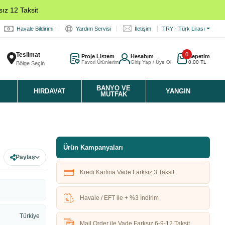
ız 12 Taksit
Havale Bildirimi
Yardım Servisi
İletişim
TRY - Türk Lirası
Teslimat
0
Proje Listem
Hesabım
Sepetim
Favori Ürünlerim
Giriş Yap / Üye Ol
0,00 TL
Bölge Seçin
K
BANYO VE
HIRDAVAT
YANGIN
MUTFAK
Ürün Kampanyaları
Paylaş
Kredi Kartına Vade Farksız 3 Taksit
Havale / EFT ile + %3 İndirim
Türkiye
Mail Order ile Vade Farksız 6-9-12 Taksit