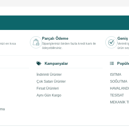
Parçalı Ödeme
Geniş 
inizi en kısa
Siparişlerinizi birden fazla kredi kartı ile
Verimli 
ödeyebilirsiniz.
ürün seç
Kampanyalar
Popüle
İndirimli Ürünler
ISITMA
Çok Satan Ürünler
SOĞUTMA
Fırsat Ürünleri
HAVALAND
Aynı Gün Kargo
TESİSAT
MEKANİK T
ama