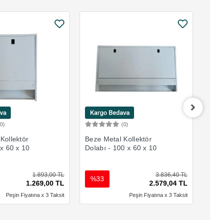
(0)
(0)
Sepete Ekle
Sepete Ekle
Kollektör
Beze Metal Kollektör
Met
 x 60 x 10
Dolabı - 100 x 60 x 10
x 6
1.893,00 TL
3.836,40 TL
%33
%
1.269,00 TL
2.579,04 TL
Peşin Fiyatına x 3 Taksit
Peşin Fiyatına x 3 Taksit