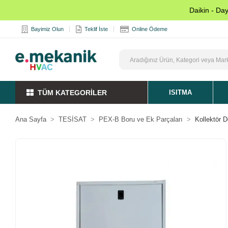
Daikin - Da
Bayimiz Olun
Teklif İste
Online Ödeme
TÜM KATEGORİLER
ISITMA
Ana Sayfa
TESİSAT
PEX-B Boru ve Ek Parçaları
Kollektör D