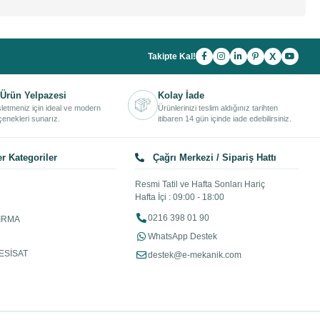
X
Takipte Kal!
Ürün Yelpazesi
Kolay İade
işletmeniz için ideal ve modern
Ürünlerinizi teslim aldığınız tarihten
enekleri sunarız.
itibaren 14 gün içinde iade edebilirsiniz.
r Kategoriler
Çağrı Merkezi / Sipariş Hattı
Resmi Tatil ve Hafta Sonları Hariç
Hafta İçi : 09:00 - 18:00
0216 398 01 90
IRMA
WhatsApp Destek
ESİSAT
destek@e-mekanik.com