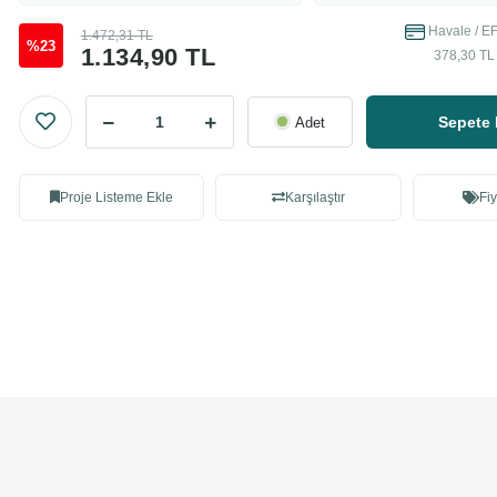
Havale / EF
1.472,31 TL
%23
1.134,90 TL
378,30 TL 
Sepete 
Adet
Proje Listeme Ekle
Karşılaştır
Fiy