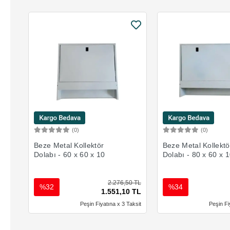
(0)
(0)
Sepete Ekle
Sepete 
Beze Metal Kollektör
Beze Metal Kollektö
Dolabı - 60 x 60 x 10
Dolabı - 80 x 60 x 
2.276,50 TL
%32
%34
1.551,10 TL
Peşin Fiyatına x 3 Taksit
Peşin Fi