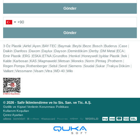
Gönder
Gönder
3 Öz Plastik
Airfel
Ayen
BAY-TEC
Baymak
Beybi
Beze
Bosch
Buderus
Case
Daikin
Danfoss
Daxom
Daylux
Dayson
Demirdöküm
Derby
DM Metal
ECA
Emir Plastik
ERG
ESKA
ETNA
Grundfos
Henkel
Honeywell
Işıldar Plastik
İtek
Kalde
Karbosan
KAS
Magmaweld
Metsan
Moneks
Norm
Pimtaş
Protherm
Regen Pompa
Rothenberger
Selsil
Serel
Siemens
Soudal
Sukar
Trakya Döküm
Vaillant
Viessmann
Visam
Vitra
WD-40
Wilo
© 2026 - Safir İklimlendirme ve Isı Sis. San. ve Tic. A.Ş.
Gizlilik ve Kişisel Verilerin Korunması Politikası
Kullanım Koşulları
Çerez Ayarları