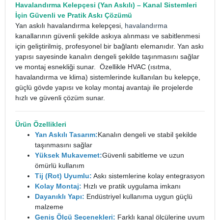
Havalandırma Kelepçesi
(Yan Askılı) – Kanal Sistemleri
İçin Güvenli ve Pratik Askı Çözümü
Yan askılı havalandırma kelepçesi,
havalandırma
kanallarının güvenli şekilde askıya alınması ve sabitlenmesi
için geliştirilmiş, profesyonel bir bağlantı elemanıdır. Yan askı
yapısı sayesinde kanalın dengeli şekilde taşınmasını sağlar
ve montaj esnekliği sunar.
Özellikle HVAC (ısıtma,
havalandırma ve klima) sistemlerinde kullanılan bu kelepçe,
güçlü gövde yapısı ve kolay montaj avantajı ile projelerde
hızlı ve güvenli çözüm sunar.
Ürün Özellikleri
Yan Askılı Tasarım:
Kanalın dengeli ve stabil şekilde
taşınmasını sağlar
Yüksek Mukavemet:
Güvenli sabitleme ve uzun
ömürlü kullanım
Tij (Rot) Uyumlu:
Askı sistemlerine kolay entegrasyon
Kolay Montaj:
Hızlı ve pratik uygulama imkanı
Dayanıklı Yapı:
Endüstriyel kullanıma uygun güçlü
malzeme
Geniş Ölçü Seçenekleri:
Farklı kanal ölçülerine uyum