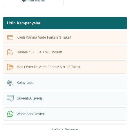
Fiyat Alarmı
Ürün Kampanyaları
Kredi Kartına Vade Farksız 3 Taksit
Havale / EFT ile + %3 İndirim
Mail Order ile Vade Farksız 6-9-12 Taksit
Kolay İade
Güvenli Alışveriş
WhatsApp Destek