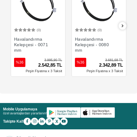
(0)
(0)
Sepete Ekle
Sepete Ekle
Havalandırma
Havalandırma
Kelepçesi - 0071
Kelepçesi - 0080
mm
mm
3.995,90 TL
3.681,68 TL
%36
%36
2.542,85 TL
2.342,89 TL
Peşin Fiyatına x 3 Taksit
Peşin Fiyatına x 3 Taksit
Mobile Uygulamaya
özel avantajlardan yararlanın!
X
Takipte Kal!