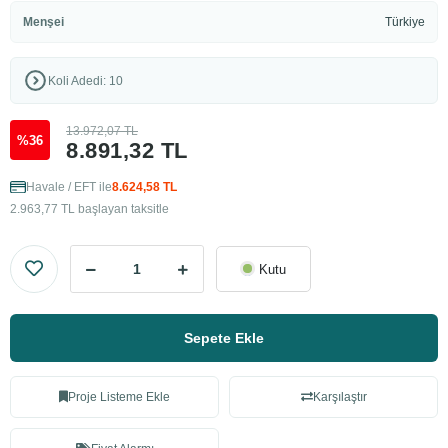
Menşei
Türkiye
Koli Adedi: 10
13.972,07 TL
%36
8.891,32 TL
Havale / EFT ile
8.624,58 TL
2.963,77 TL başlayan taksitle
Kutu
Sepete Ekle
Proje Listeme Ekle
Karşılaştır