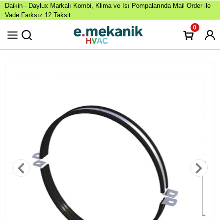
Daikin - Daylux Markalı Kombi, Klima ve Isı Pompalarında Mail Order ile
Vade Farksız 12 Taksit
0