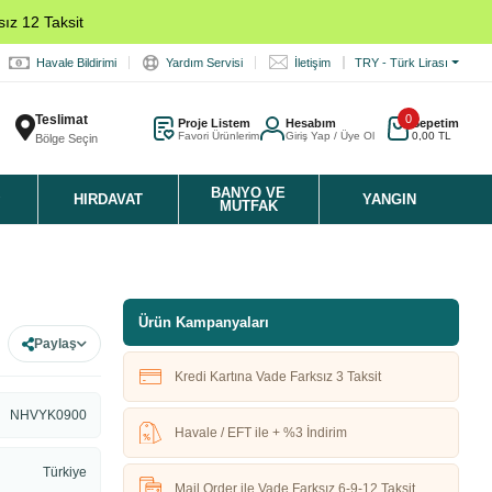
ız 12 Taksit
Havale Bildirimi
Yardım Servisi
İletişim
TRY - Türk Lirası
Teslimat
0
Proje Listem
Hesabım
Sepetim
Favori Ürünlerim
Giriş Yap / Üye Ol
0,00 TL
Bölge Seçin
K
BANYO VE
HIRDAVAT
YANGIN
MUTFAK
Ürün Kampanyaları
Paylaş
Kredi Kartına Vade Farksız 3 Taksit
NHVYK0900
Havale / EFT ile + %3 İndirim
Türkiye
Mail Order ile Vade Farksız 6-9-12 Taksit