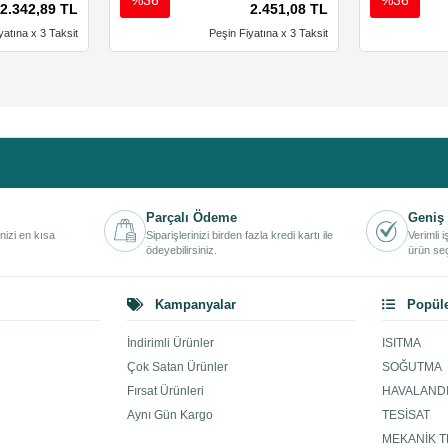
2.342,89 TL
2.451,08 TL
yatına x 3 Taksit
Peşin Fiyatına x 3 Taksit
Parçalı Ödeme
Geniş 
inizi en kısa
Siparişlerinizi birden fazla kredi kartı ile
Verimli 
ödeyebilirsiniz.
ürün seç
Kampanyalar
Popüle
İndirimli Ürünler
ISITMA
Çok Satan Ürünler
SOĞUTMA
Fırsat Ürünleri
HAVALAND
Aynı Gün Kargo
TESİSAT
MEKANİK T