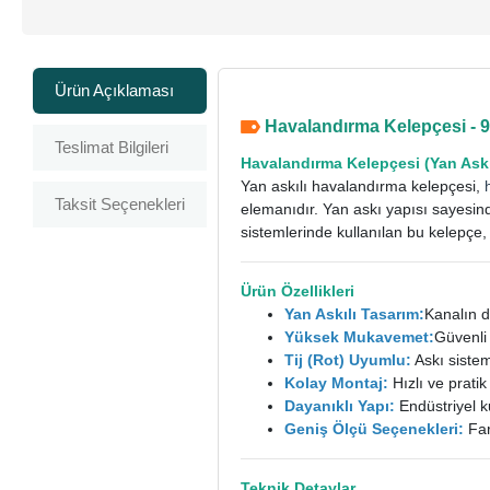
Ürün Açıklaması
Havalandırma Kelepçesi - 
Teslimat Bilgileri
Havalandırma Kelepçesi
(Yan Askı
Yan askılı havalandırma kelepçesi,
Taksit Seçenekleri
elemanıdır. Yan askı yapısı sayesin
sistemlerinde kullanılan bu kelepçe,
Ürün Özellikleri
Yan Askılı Tasarım:
Kanalın d
Yüksek Mukavemet:
Güvenli
Tij (Rot) Uyumlu:
Askı siste
Kolay Montaj:
Hızlı ve prati
Dayanıklı Yapı:
Endüstriyel 
Geniş Ölçü Seçenekleri:
Far
Teknik Detaylar