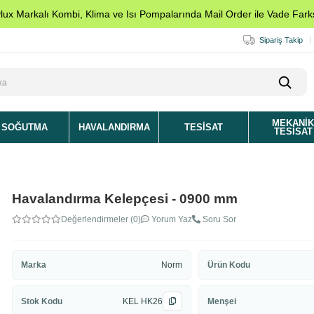
ylux Markalı Kombi, Klima ve Isı Pompalarında Mail Order ile Vade Farks
Sipariş Takip
MEKANI
SOĞUTMA
HAVALANDIRMA
TESISAT
TESISAT
Havalandırma Kelepçesi - 0900 mm
Değerlendirmeler (0)
Yorum Yaz
Soru Sor
Marka
Norm
Ürün Kodu
Stok Kodu
KEL HK26
Menşei