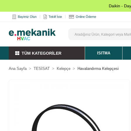
Daikin - Da
Bayimiz Olun
Teklif İste
Online Ödeme
TÜM KATEGORİLER
ISITMA
Ana Sayfa
TESİSAT
Kelepçe
Havalandırma Kelepçesi