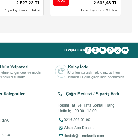
2.527,22 TL
2.632,48 TL
Peşin Fiyatına x 3 Taksit
Peşin Fiyatına x 3 Taksit
X
Takipte Kal!
Ürün Yelpazesi
Kolay İade
işletmeniz için ideal ve modern
Ürünlerinizi teslim aldığınız tarihten
enekleri sunarız.
itibaren 14 gün içinde iade edebilirsiniz.
r Kategoriler
Çağrı Merkezi / Sipariş Hattı
Resmi Tatil ve Hafta Sonları Hariç
Hafta İçi : 09:00 - 18:00
0216 398 01 90
IRMA
WhatsApp Destek
ESİSAT
destek@e-mekanik.com