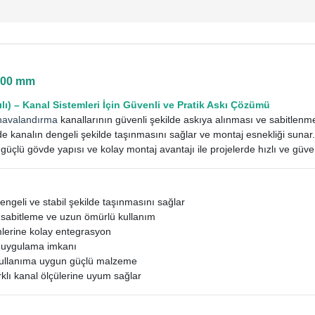
900 mm
lı) – Kanal Sistemleri İçin Güvenli ve Pratik Askı Çözümü
havalandırma
kanallarının güvenli şekilde askıya alınması ve sabitlenmesi
de kanalın dengeli şekilde taşınmasını sağlar ve montaj esnekliği suna
 güçlü gövde yapısı ve kolay montaj avantajı ile projelerde hızlı ve güv
engeli ve stabil şekilde taşınmasını sağlar
 sabitleme ve uzun ömürlü kullanım
mlerine kolay entegrasyon
k uygulama imkanı
kullanıma uygun güçlü malzeme
klı kanal ölçülerine uyum sağlar