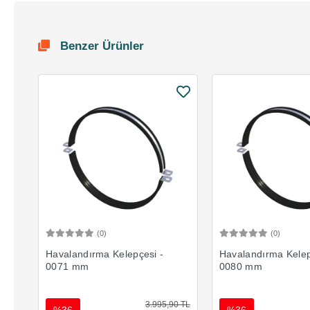
Benzer Ürünler
(0)
(0)
Sepete Ekle
Sepete 
Havalandırma Kelepçesi -
Havalandırma Kelep
0071 mm
0080 mm
3.995,90 TL
%36
%36