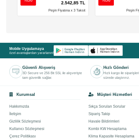
2.542,85 TL
Peşin Fiyatına x 3 Taksit
Peşin Fi
Mobile Uygulamaya
özel avantajlardan yararlanın!
Güvenli Alışveriş
Hızlı Gönderi
3D Secure ve 256 Bit SSL ile alışverişte
Hızlı kargo ile siparişler
tam güvenlik sağlar.
sürede ulaştırırız.
Kurumsal
Müşteri Hizmetleri
Hakkımızda
Sıkça Sorulan Sorular
İletişim
Sipariş Takip
Gizlilik Sözleşmesi
Havale Bildirimleri
Kullanıcı Sözleşmesi
Kombi KW Hesaplama
Çerez Politikası
Klima Kapasite Hesaplama