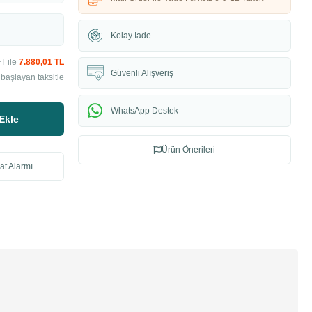
Kolay İade
T ile
7.880,01 TL
Güvenli Alışveriş
başlayan taksitle
WhatsApp Destek
Ekle
Ürün Önerileri
at Alarmı