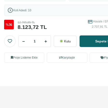
Koli Adedi: 10
Havale / EF
12.765,85 TL
%36
8.123,72 TL
2.707,91 TL 
Sepete 
Kutu
Proje Listeme Ekle
Karşılaştır
Fiy