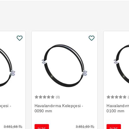
(0)
Ekle
Sepete Ekle
çesi -
Havalandırma Kelepçesi -
Havalandır
0090 mm
0100 mm
3.681,68 TL
3.851,69 TL
%36
%36