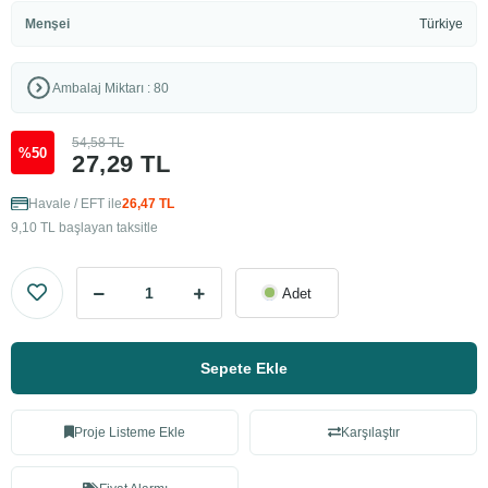
Menşei
Türkiye
Ambalaj Miktarı : 80
54,58 TL
%50
27,29 TL
Havale / EFT ile
26,47 TL
9,10 TL başlayan taksitle
Adet
Sepete Ekle
Proje Listeme Ekle
Karşılaştır