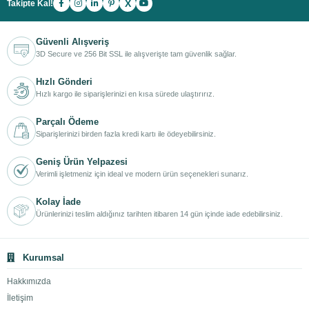
X
Takipte Kal!
Güvenli Alışveriş
3D Secure ve 256 Bit SSL ile alışverişte tam güvenlik sağlar.
Hızlı Gönderi
Hızlı kargo ile siparişlerinizi en kısa sürede ulaştırırız.
Parçalı Ödeme
Siparişlerinizi birden fazla kredi kartı ile ödeyebilirsiniz.
Geniş Ürün Yelpazesi
Verimli işletmeniz için ideal ve modern ürün seçenekleri sunarız.
Kolay İade
Ürünlerinizi teslim aldığınız tarihten itibaren 14 gün içinde iade edebilirsiniz.
Kurumsal
Hakkımızda
İletişim