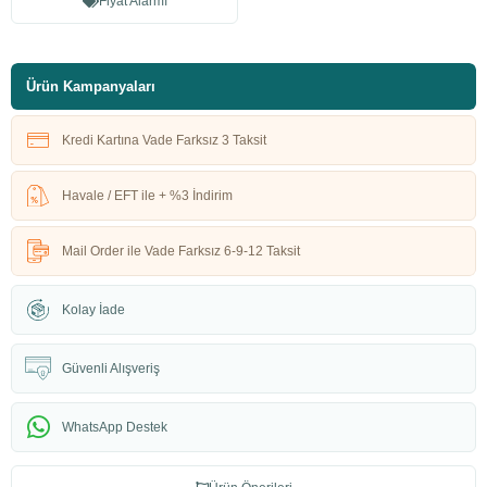
Fiyat Alarmı
Ürün Kampanyaları
Kredi Kartına Vade Farksız 3 Taksit
Havale / EFT ile + %3 İndirim
Mail Order ile Vade Farksız 6-9-12 Taksit
Kolay İade
Güvenli Alışveriş
WhatsApp Destek