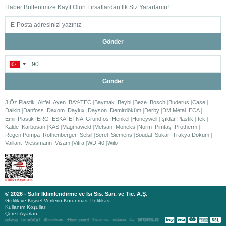
Haber Bültenimize Kayıt Olun Fırsatlardan İlk Siz Yararlanın!
Gönder
Gönder
3 Öz Plastik
Airfel
Ayen
BAY-TEC
Baymak
Beybi
Beze
Bosch
Buderus
Case
Daikin
Danfoss
Daxom
Daylux
Dayson
Demirdöküm
Derby
DM Metal
ECA
Emir Plastik
ERG
ESKA
ETNA
Grundfos
Henkel
Honeywell
Işıldar Plastik
İtek
Kalde
Karbosan
KAS
Magmaweld
Metsan
Moneks
Norm
Pimtaş
Protherm
Regen Pompa
Rothenberger
Selsil
Serel
Siemens
Soudal
Sukar
Trakya Döküm
Vaillant
Viessmann
Visam
Vitra
WD-40
Wilo
© 2026 - Safir İklimlendirme ve Isı Sis. San. ve Tic. A.Ş.
Gizlilik ve Kişisel Verilerin Korunması Politikası
Kullanım Koşulları
Çerez Ayarları