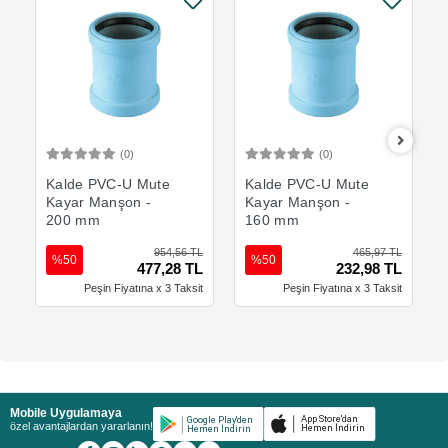
(0)
(0)
Sepete Ekle
Sepete Ekle
Kalde PVC-U Mute
Kalde PVC-U Mute
Kayar Manşon -
Kayar Manşon -
200 mm
160 mm
954,56 TL
465,97 TL
%50
%50
477,28 TL
232,98 TL
Peşin Fiyatına x 3 Taksit
Peşin Fiyatına x 3 Taksit
Mobile Uygulamaya
özel avantajlardan yararlanın!