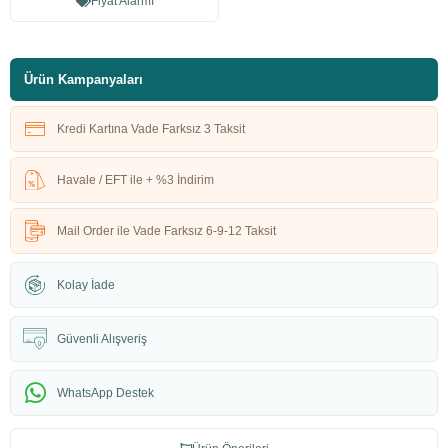
Fiyat Alarmı
Ürün Kampanyaları
Kredi Kartına Vade Farksız 3 Taksit
Havale / EFT ile + %3 İndirim
Mail Order ile Vade Farksız 6-9-12 Taksit
Kolay İade
Güvenli Alışveriş
WhatsApp Destek