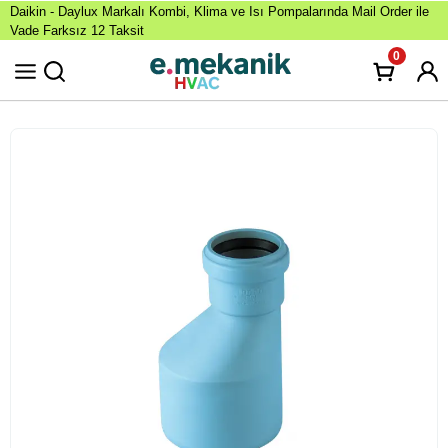
Daikin - Daylux Markalı Kombi, Klima ve Isı Pompalarında Mail Order ile
Vade Farksız 12 Taksit
0