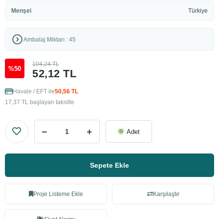
Menşei
Türkiye
Ambalaj Miktarı : 45
104,24 TL
%50
52,12 TL
Havale / EFT ile
50,56 TL
17,37 TL başlayan taksitle
Adet
Sepete Ekle
Proje Listeme Ekle
Karşılaştır