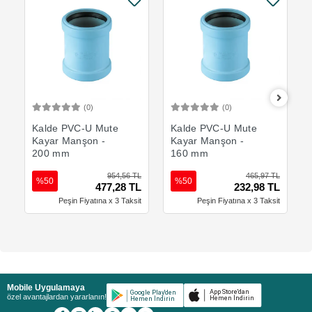
(0)
(0)
Sepete Ekle
Sepete Ekle
Kalde PVC-U Mute
Kalde PVC-U Mute
Kayar Manşon -
Kayar Manşon -
200 mm
160 mm
954,56 TL
465,97 TL
%50
%50
477,28 TL
232,98 TL
Peşin Fiyatına x 3 Taksit
Peşin Fiyatına x 3 Taksit
Mobile Uygulamaya
özel avantajlardan yararlanın!