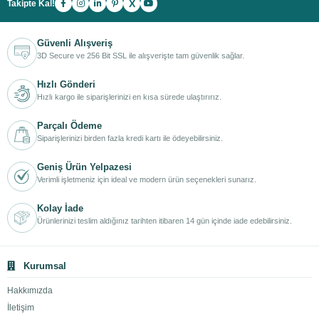
X
Takipte Kal!
Güvenli Alışveriş
3D Secure ve 256 Bit SSL ile alışverişte tam güvenlik sağlar.
Hızlı Gönderi
Hızlı kargo ile siparişlerinizi en kısa sürede ulaştırırız.
Parçalı Ödeme
Siparişlerinizi birden fazla kredi kartı ile ödeyebilirsiniz.
Geniş Ürün Yelpazesi
Verimli işletmeniz için ideal ve modern ürün seçenekleri sunarız.
Kolay İade
Ürünlerinizi teslim aldığınız tarihten itibaren 14 gün içinde iade edebilirsiniz.
Kurumsal
Hakkımızda
İletişim