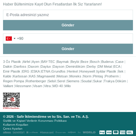
Haber Bültenimize Kayıt Olun Fırsatlardan İlk Siz Yararlanın!
Gönder
Gönder
3 Öz Plastik
Airfel
Ayen
BAY-TEC
Baymak
Beybi
Beze
Bosch
Buderus
Case
Daikin
Danfoss
Daxom
Daylux
Dayson
Demirdöküm
Derby
DM Metal
ECA
Emir Plastik
ERG
ESKA
ETNA
Grundfos
Henkel
Honeywell
Işıldar Plastik
İtek
Kalde
Karbosan
KAS
Magmaweld
Metsan
Moneks
Norm
Pimtaş
Protherm
Regen Pompa
Rothenberger
Selsil
Serel
Siemens
Soudal
Sukar
Trakya Döküm
Vaillant
Viessmann
Visam
Vitra
WD-40
Wilo
© 2026 - Safir İklimlendirme ve Isı Sis. San. ve Tic. A.Ş.
Gizlilik ve Kişisel Verilerin Korunması Politikası
Kullanım Koşulları
Çerez Ayarları