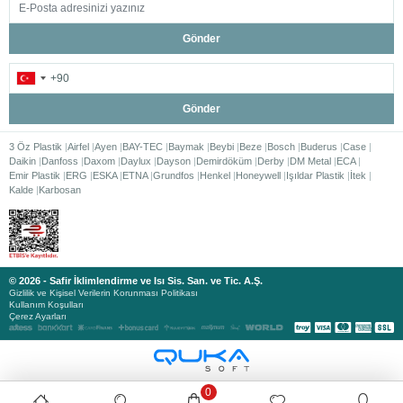
Gönder
Gönder
3 Öz Plastik
Airfel
Ayen
BAY-TEC
Baymak
Beybi
Beze
Bosch
Buderus
Case
Daikin
Danfoss
Daxom
Daylux
Dayson
Demirdöküm
Derby
DM Metal
ECA
Emir Plastik
ERG
ESKA
ETNA
Grundfos
Henkel
Honeywell
Işıldar Plastik
İtek
Kalde
Karbosan
© 2026 - Safir İklimlendirme ve Isı Sis. San. ve Tic. A.Ş.
Gizlilik ve Kişisel Verilerin Korunması Politikası
Kullanım Koşulları
Çerez Ayarları
0