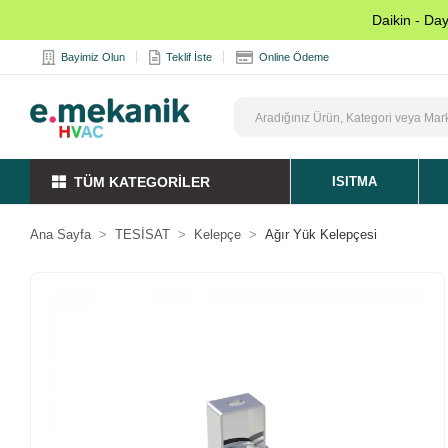
Daikin - Da
Bayimiz Olun
Teklif İste
Online Ödeme
TÜM KATEGORİLER
ISITMA
Ana Sayfa
TESİSAT
Kelepçe
Ağır Yük Kelepçesi