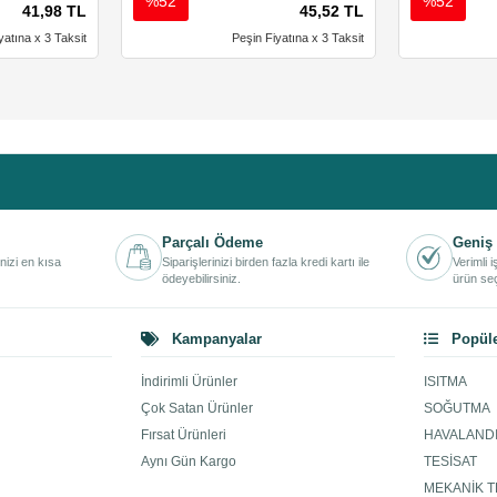
%52
%52
41,98 TL
45,52 TL
yatına x 3 Taksit
Peşin Fiyatına x 3 Taksit
Parçalı Ödeme
Geniş 
inizi en kısa
Siparişlerinizi birden fazla kredi kartı ile
Verimli 
ödeyebilirsiniz.
ürün seç
Kampanyalar
Popüle
İndirimli Ürünler
ISITMA
Çok Satan Ürünler
SOĞUTMA
Fırsat Ürünleri
HAVALAND
Aynı Gün Kargo
TESİSAT
MEKANİK T