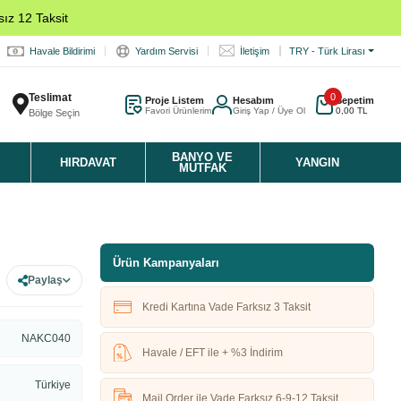
ız 12 Taksit
Havale Bildirimi
Yardım Servisi
İletişim
TRY - Türk Lirası
Teslimat
0
Proje Listem
Hesabım
Sepetim
Favori Ürünlerim
Giriş Yap / Üye Ol
0,00 TL
Bölge Seçin
K
BANYO VE
HIRDAVAT
YANGIN
MUTFAK
Ürün Kampanyaları
Paylaş
Kredi Kartına Vade Farksız 3 Taksit
NAKC040
Havale / EFT ile + %3 İndirim
Türkiye
Mail Order ile Vade Farksız 6-9-12 Taksit