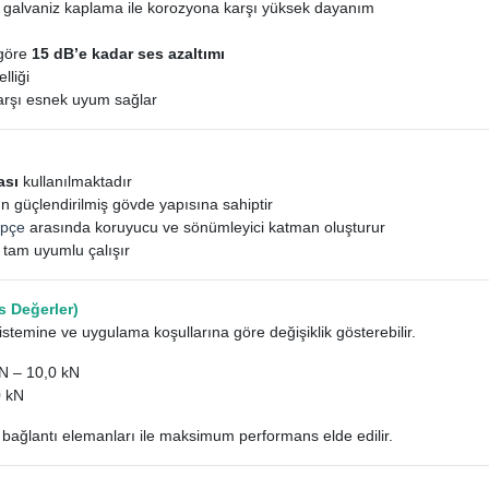
 galvaniz kaplama ile korozyona karşı yüksek dayanım
 göre
15 dB’e kadar ses azaltımı
lliği
arşı esnek uyum sağlar
ası
kullanılmaktadır
 güçlendirilmiş gövde yapısına sahiptir
epçe
arasında koruyucu ve sönümleyici katman oluşturur
e tam uyumlu çalışır
 Değerler)
stemine ve uygulama koşullarına göre değişiklik gösterebilir.
N – 10,0 kN
0 kN
bağlantı elemanları ile maksimum performans elde edilir.