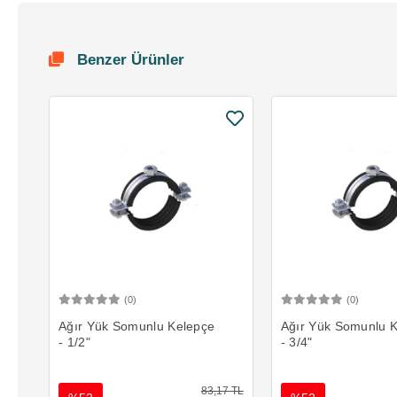
Benzer Ürünler
(0)
(0)
Sepete Ekle
Sepete 
Ağır Yük Somunlu Kelepçe
Ağır Yük Somunlu 
- 1/2"
- 3/4"
83,17 TL