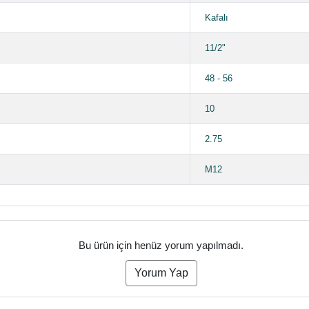
Kafalı
11/2"
48 - 56
10
2.75
M12
Bu ürün için henüz yorum yapılmadı.
Yorum Yap