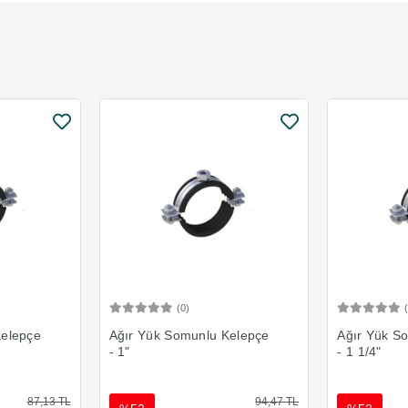
(0)
Ekle
Sepete Ekle
Kelepçe
Ağır Yük Somunlu Kelepçe
Ağır Yük S
- 1"
- 1 1/4"
87,13 TL
94,47 TL