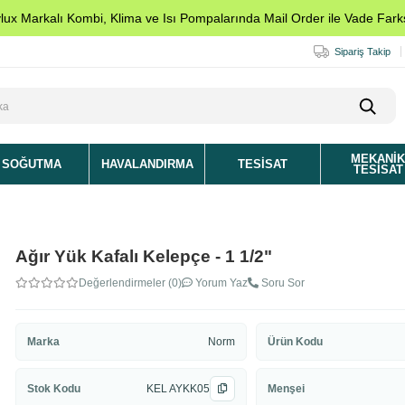
ylux Markalı Kombi, Klima ve Isı Pompalarında Mail Order ile Vade Farks
Sipariş Takip
MEKANI
SOĞUTMA
HAVALANDIRMA
TESISAT
TESISAT
Ağır Yük Kafalı Kelepçe - 1 1/2"
Değerlendirmeler (0)
Yorum Yaz
Soru Sor
Marka
Norm
Ürün Kodu
Stok Kodu
KEL AYKK05
Menşei