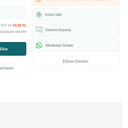
Kolay İade
 EFT ile
54,34 TL
Güvenli Alışveriş
başlayan taksitle
WhatsApp Destek
Ekle
Ürün Önerileri
at Alarmı