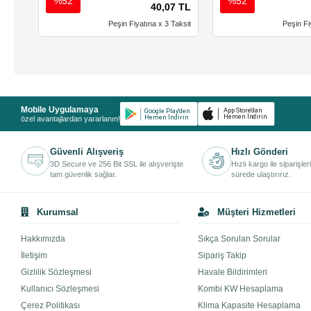
%52
%52
40,07 TL
Peşin Fiyatına x 3 Taksit
Peşin Fi
Mobile Uygulamaya
özel avantajlardan yararlanın!
Güvenli Alışveriş
Hızlı Gönderi
3D Secure ve 256 Bit SSL ile alışverişte
Hızlı kargo ile siparişler
tam güvenlik sağlar.
sürede ulaştırırız.
Kurumsal
Müşteri Hizmetleri
Hakkımızda
Sıkça Sorulan Sorular
İletişim
Sipariş Takip
Gizlilik Sözleşmesi
Havale Bildirimleri
Kullanıcı Sözleşmesi
Kombi KW Hesaplama
Çerez Politikası
Klima Kapasite Hesaplama