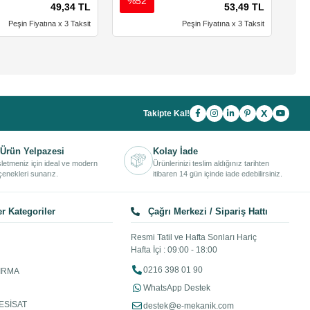
%52
%
49,34 TL
53,49 TL
Peşin Fiyatına x 3 Taksit
Peşin Fiyatına x 3 Taksit
X
Takipte Kal!
Ürün Yelpazesi
Kolay İade
işletmeniz için ideal ve modern
Ürünlerinizi teslim aldığınız tarihten
enekleri sunarız.
itibaren 14 gün içinde iade edebilirsiniz.
r Kategoriler
Çağrı Merkezi / Sipariş Hattı
Resmi Tatil ve Hafta Sonları Hariç
Hafta İçi : 09:00 - 18:00
0216 398 01 90
IRMA
WhatsApp Destek
ESİSAT
destek@e-mekanik.com