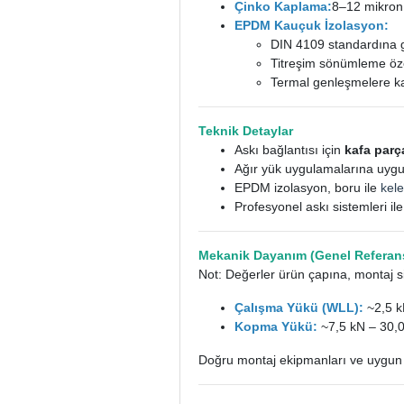
Çinko Kaplama:
8–12 mikron
EPDM Kauçuk İzolasyon:
DIN 4109 standardına
Titreşim sönümleme öze
Termal genleşmelere k
Teknik Detaylar
Askı bağlantısı için
kafa parç
Ağır yük uygulamalarına uygun
EPDM izolasyon, boru ile
kel
Profesyonel askı sistemleri il
Mekanik Dayanım (Genel Referans
Not: Değerler ürün çapına, montaj si
Çalışma Yükü (WLL):
~2,5 k
Kopma Yükü:
~7,5 kN – 30,
Doğru montaj ekipmanları ve uygun 