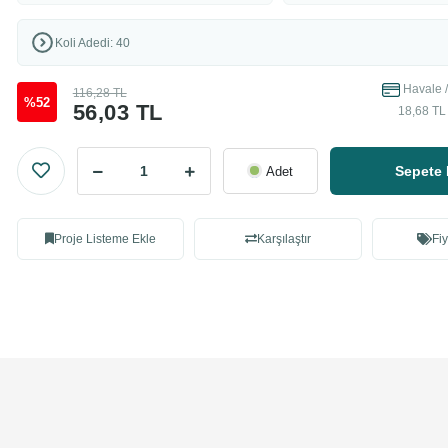
Koli Adedi: 40
Havale /
116,28 TL
%52
56,03 TL
18,68 TL 
Sepete 
Adet
Proje Listeme Ekle
Karşılaştır
Fiy