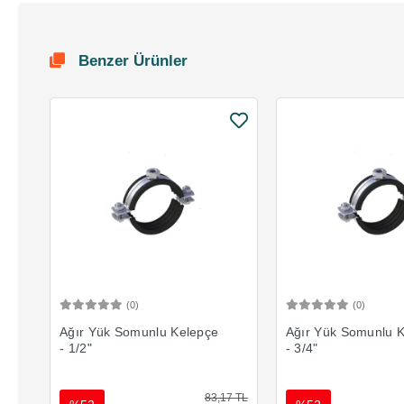
Benzer Ürünler
(0)
(0)
Sepete Ekle
Sepete 
Ağır Yük Somunlu Kelepçe
Ağır Yük Somunlu 
- 1/2"
- 3/4"
83,17 TL