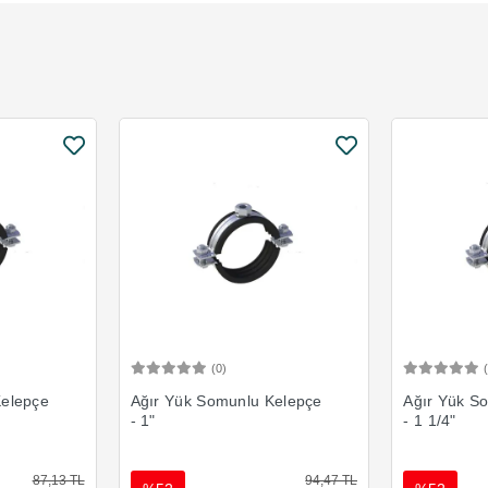
(0)
Ekle
Sepete Ekle
Kelepçe
Ağır Yük Somunlu Kelepçe
Ağır Yük S
- 1"
- 1 1/4"
87,13 TL
94,47 TL