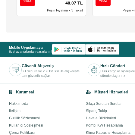
%52
%52
40,07 TL
Peşin Fiyatına x 3 Taksit
Peşin Fi
Mobile Uygulamaya
özel avantajlardan yararlanın!
Güvenli Alışveriş
Hızlı Gönderi
3D Secure ve 256 Bit SSL ile alışverişte
Hızlı kargo ile siparişler
tam güvenlik sağlar.
sürede ulaştırırız.
Kurumsal
Müşteri Hizmetleri
Hakkımızda
Sıkça Sorulan Sorular
İletişim
Sipariş Takip
Gizlilik Sözleşmesi
Havale Bildirimleri
Kullanıcı Sözleşmesi
Kombi KW Hesaplama
Çerez Politikası
Klima Kapasite Hesaplama