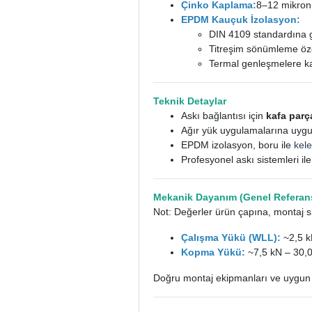
Çinko Kaplama:
8–12 mikron
EPDM Kauçuk İzolasyon:
DIN 4109 standardına
Titreşim sönümleme öze
Termal genleşmelere k
Teknik Detaylar
Askı bağlantısı için
kafa parç
Ağır yük uygulamalarına uygun
EPDM izolasyon, boru ile
kel
Profesyonel askı sistemleri il
Mekanik Dayanım (Genel Referans
Not: Değerler ürün çapına, montaj si
Çalışma Yükü (WLL):
~2,5 k
Kopma Yükü:
~7,5 kN – 30,
Doğru montaj ekipmanları ve uygun 