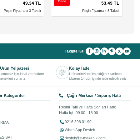
%52
%
49,34 TL
53,49 TL
Peşin Fiyatına x 3 Taksit
Peşin Fiyatına x 3 Taksit
X
Takipte Kal!
Ürün Yelpazesi
Kolay İade
işletmeniz için ideal ve modern
Ürünlerinizi teslim aldığınız tarihten
enekleri sunarız.
itibaren 14 gün içinde iade edebilirsiniz.
r Kategoriler
Çağrı Merkezi / Sipariş Hattı
Resmi Tatil ve Hafta Sonları Hariç
Hafta İçi : 09:00 - 18:00
0216 398 01 90
IRMA
WhatsApp Destek
ESİSAT
destek@e-mekanik.com