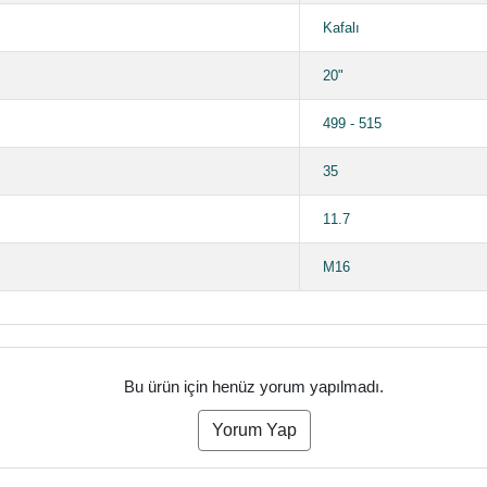
Kafalı
20"
499 - 515
35
11.7
M16
Bu ürün için henüz yorum yapılmadı.
Yorum Yap