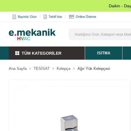
Daikin - Da
Bayimiz Olun
Teklif İste
Online Ödeme
TÜM KATEGORİLER
ISITMA
Ana Sayfa
TESİSAT
Kelepçe
Ağır Yük Kelepçesi