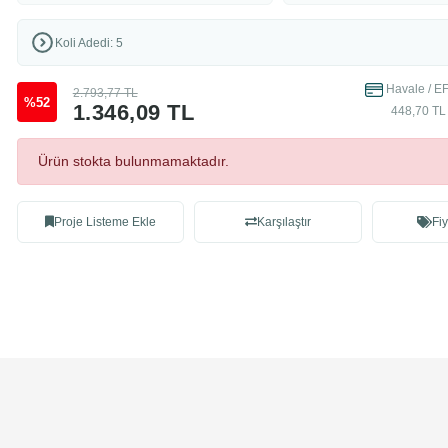
Koli Adedi: 5
Havale / EF
2.793,77 TL
%52
1.346,09 TL
448,70 TL 
Ürün stokta bulunmamaktadır.
Proje Listeme Ekle
Karşılaştır
Fiy