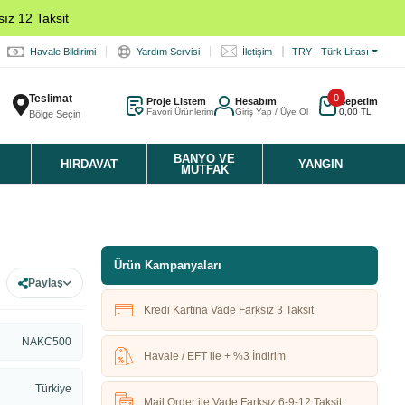
ız 12 Taksit
Havale Bildirimi
Yardım Servisi
İletişim
TRY - Türk Lirası
Teslimat
0
Proje Listem
Hesabım
Sepetim
Favori Ürünlerim
Giriş Yap / Üye Ol
0,00 TL
Bölge Seçin
K
BANYO VE
HIRDAVAT
YANGIN
MUTFAK
Ürün Kampanyaları
Paylaş
Kredi Kartına Vade Farksız 3 Taksit
NAKC500
Havale / EFT ile + %3 İndirim
Türkiye
Mail Order ile Vade Farksız 6-9-12 Taksit