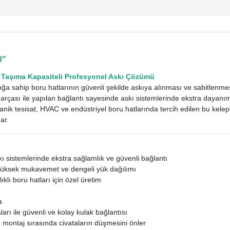
0"
Taşıma Kapasiteli Profesyonel Askı Çözümü
ığa sahip boru hatlarının güvenli şekilde askıya alınması ve sabitlenmesi 
parçası ile yapılan bağlantı sayesinde askı sistemlerinde ekstra dayanım 
anik tesisat, HVAC ve endüstriyel boru hatlarında tercih edilen bu kele
ar.
ı sistemlerinde ekstra sağlamlık ve güvenli bağlantı
üksek mukavemet ve dengeli yük dağılımı
ıklı boru hatları için özel üretim
a
ları ile güvenli ve kolay kulak bağlantısı
 montaj sırasında civataların düşmesini önler