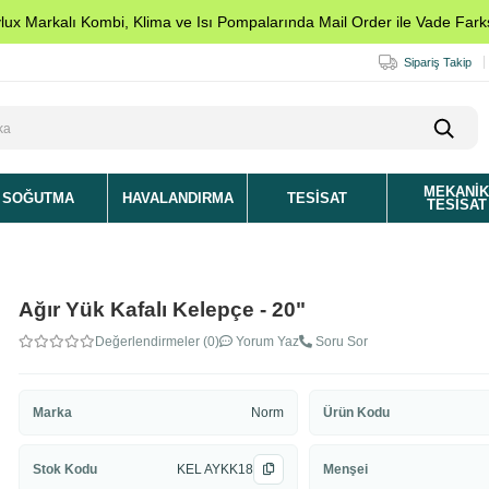
ylux Markalı Kombi, Klima ve Isı Pompalarında Mail Order ile Vade Farks
Sipariş Takip
MEKANI
SOĞUTMA
HAVALANDIRMA
TESISAT
TESISAT
Ağır Yük Kafalı Kelepçe - 20"
Değerlendirmeler (0)
Yorum Yaz
Soru Sor
Marka
Norm
Ürün Kodu
Stok Kodu
KEL AYKK18
Menşei