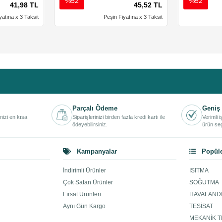
%52
%52
41,98 TL
45,52 TL
yatına x 3 Taksit
Peşin Fiyatına x 3 Taksit
Parçalı Ödeme
Geniş 
inizi en kısa
Siparişlerinizi birden fazla kredi kartı ile
Verimli 
ödeyebilirsiniz.
ürün seç
Kampanyalar
Popüle
İndirimli Ürünler
ISITMA
Çok Satan Ürünler
SOĞUTMA
Fırsat Ürünleri
HAVALAND
Aynı Gün Kargo
TESİSAT
MEKANİK T