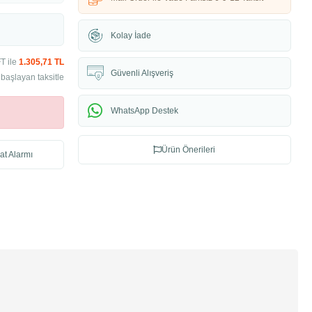
Kolay İade
T ile
1.305,71 TL
Güvenli Alışveriş
başlayan taksitle
WhatsApp Destek
Ürün Önerileri
at Alarmı