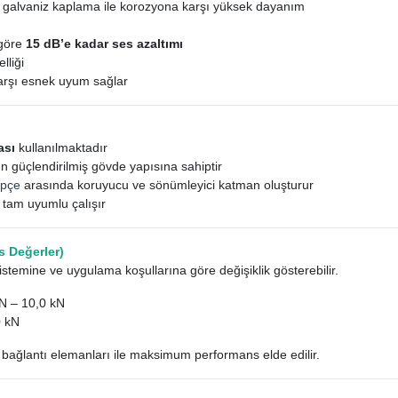
 galvaniz kaplama ile korozyona karşı yüksek dayanım
 göre
15 dB’e kadar ses azaltımı
lliği
arşı esnek uyum sağlar
ası
kullanılmaktadır
 güçlendirilmiş gövde yapısına sahiptir
epçe
arasında koruyucu ve sönümleyici katman oluşturur
e tam uyumlu çalışır
 Değerler)
stemine ve uygulama koşullarına göre değişiklik gösterebilir.
N – 10,0 kN
0 kN
bağlantı elemanları ile maksimum performans elde edilir.