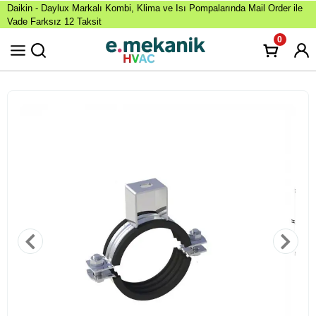
Daikin - Daylux Markalı Kombi, Klima ve Isı Pompalarında Mail Order ile
Vade Farksız 12 Taksit
0