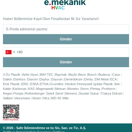
Haber Bültenimize Kayıt Olun Fırsatlardan İlk Siz Yararlanın!
Gönder
Gönder
3 Öz Plastik
Airfel
Ayen
BAY-TEC
Baymak
Beybi
Beze
Bosch
Buderus
Case
Daikin
Danfoss
Daxom
Daylux
Dayson
Demirdöküm
Derby
DM Metal
ECA
Emir Plastik
ERG
ESKA
ETNA
Grundfos
Henkel
Honeywell
Işıldar Plastik
İtek
Kalde
Karbosan
KAS
Magmaweld
Metsan
Moneks
Norm
Pimtaş
Protherm
Regen Pompa
Rothenberger
Selsil
Serel
Siemens
Soudal
Sukar
Trakya Döküm
Vaillant
Viessmann
Visam
Vitra
WD-40
Wilo
© 2026 - Safir İklimlendirme ve Isı Sis. San. ve Tic. A.Ş.
Gizlilik ve Kişisel Verilerin Korunması Politikası