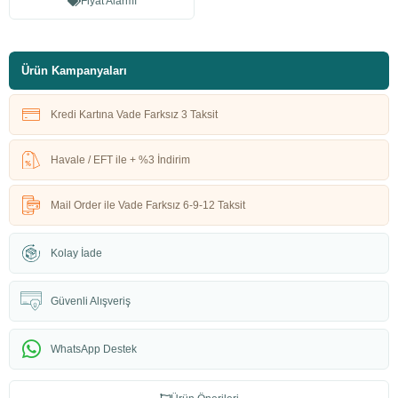
Fiyat Alarmı
Ürün Kampanyaları
Kredi Kartına Vade Farksız 3 Taksit
Havale / EFT ile + %3 İndirim
Mail Order ile Vade Farksız 6-9-12 Taksit
Kolay İade
Güvenli Alışveriş
WhatsApp Destek