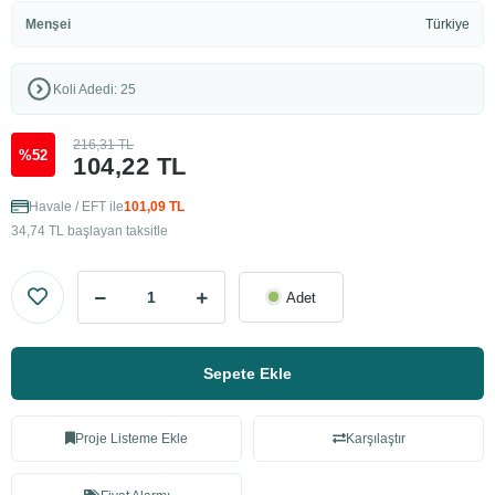
Menşei
Türkiye
Koli Adedi: 25
216,31 TL
%52
104,22 TL
Havale / EFT ile
101,09 TL
34,74 TL başlayan taksitle
Adet
Sepete Ekle
Proje Listeme Ekle
Karşılaştır