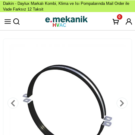
Daikin - Daylux Markalı Kombi, Klima ve Isı Pompalarında Mail Order ile
Vade Farksız 12 Taksit
0