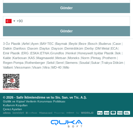
Gönder
Gönder
3 Öz Plastik
Airfel
Ayen
BAY-TEC
Baymak
Beybi
Beze
Bosch
Buderus
Case
Daikin
Danfoss
Daxom
Daylux
Dayson
Demirdöküm
Derby
DM Metal
ECA
Emir Plastik
ERG
ESKA
ETNA
Grundfos
Henkel
Honeywell
Işıldar Plastik
İtek
Kalde
Karbosan
KAS
Magmaweld
Metsan
Moneks
Norm
Pimtaş
Protherm
Regen Pompa
Rothenberger
Selsil
Serel
Siemens
Soudal
Sukar
Trakya Döküm
Vaillant
Viessmann
Visam
Vitra
WD-40
Wilo
© 2026 - Safir İklimlendirme ve Isı Sis. San. ve Tic. A.Ş.
Gizlilik ve Kişisel Verilerin Korunması Politikası
Kullanım Koşulları
Çerez Ayarları