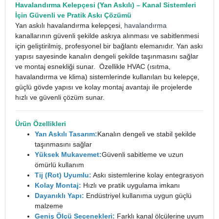
Havalandırma Kelepçesi
(Yan Askılı) – Kanal Sistemleri
İçin Güvenli ve Pratik Askı Çözümü
Yan askılı havalandırma kelepçesi,
havalandırma
kanallarının güvenli şekilde askıya alınması ve sabitlenmesi
için geliştirilmiş, profesyonel bir bağlantı elemanıdır. Yan askı
yapısı sayesinde kanalın dengeli şekilde taşınmasını sağlar
ve montaj esnekliği sunar.
Özellikle HVAC (ısıtma,
havalandırma ve klima) sistemlerinde kullanılan bu kelepçe,
güçlü gövde yapısı ve kolay montaj avantajı ile projelerde
hızlı ve güvenli çözüm sunar.
Ürün Özellikleri
Yan Askılı Tasarım:
Kanalın dengeli ve stabil şekilde
taşınmasını sağlar
Yüksek Mukavemet:
Güvenli sabitleme ve uzun
ömürlü kullanım
Tij (Rot) Uyumlu:
Askı sistemlerine kolay entegrasyon
Kolay Montaj:
Hızlı ve pratik uygulama imkanı
Dayanıklı Yapı:
Endüstriyel kullanıma uygun güçlü
malzeme
Geniş Ölçü Seçenekleri:
Farklı kanal ölçülerine uyum