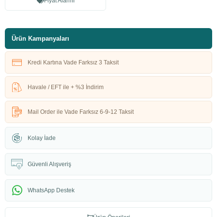
Fiyat Alarmı
Ürün Kampanyaları
Kredi Kartına Vade Farksız 3 Taksit
Havale / EFT ile + %3 İndirim
Mail Order ile Vade Farksız 6-9-12 Taksit
Kolay İade
Güvenli Alışveriş
WhatsApp Destek