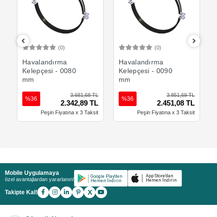
(0)
(0)
Sepete Ekle
Sepete Ekle
Havalandırma
Havalandırma
Kelepçesi - 0080
Kelepçesi - 0090
mm
mm
L
3.681,68 TL
3.851,69 TL
%36
%36
L
2.342,89 TL
2.451,08 TL
t
Peşin Fiyatına x 3 Taksit
Peşin Fiyatına x 3 Taksit
Mobile Uygulamaya
özel avantajlardan yararlanın!
X
Takipte Kal!