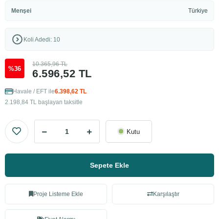
Menşei
Türkiye
Koli Adedi: 10
10.365,96 TL
%36
6.596,52 TL
Havale / EFT ile
6.398,62 TL
2.198,84 TL başlayan taksitle
Kutu
Sepete Ekle
Proje Listeme Ekle
Karşılaştır