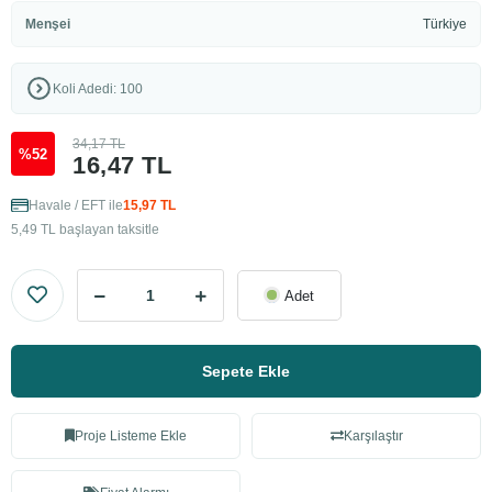
Menşei
Türkiye
Koli Adedi: 100
34,17 TL
%52
16,47 TL
Havale / EFT ile
15,97 TL
5,49 TL başlayan taksitle
Adet
Sepete Ekle
Proje Listeme Ekle
Karşılaştır