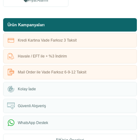
Fiyat Alarmı
Ürün Kampanyaları
Kredi Kartına Vade Farksız 3 Taksit
Havale / EFT ile + %3 İndirim
Mail Order ile Vade Farksız 6-9-12 Taksit
Kolay İade
Güvenli Alışveriş
WhatsApp Destek