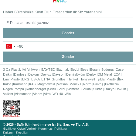
Haber Bültenimize Kayıt Olun Fırsatlardan İlk Siz Yararlanın!
Gönder
Gönder
3 Öz Plastik
Airfel
Ayen
BAY-TEC
Baymak
Beybi
Beze
Bosch
Buderus
Case
Daikin
Danfoss
Daxom
Daylux
Dayson
Demirdöküm
Derby
DM Metal
ECA
Emir Plastik
ERG
ESKA
ETNA
Grundfos
Henkel
Honeywell
Işıldar Plastik
İtek
Kalde
Karbosan
KAS
Magmaweld
Metsan
Moneks
Norm
Pimtaş
Protherm
Regen Pompa
Rothenberger
Selsil
Serel
Siemens
Soudal
Sukar
Trakya Döküm
Vaillant
Viessmann
Visam
Vitra
WD-40
Wilo
© 2026 - Safir İklimlendirme ve Isı Sis. San. ve Tic. A.Ş.
Gizlilik ve Kişisel Verilerin Korunması Politikası
Kullanım Koşulları