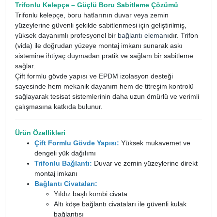
Trifonlu Kelepçe
– Güçlü Boru Sabitleme Çözümü
Trifonlu kelepçe, boru hatlarının duvar veya zemin
yüzeylerine güvenli şekilde sabitlenmesi için geliştirilmiş,
yüksek dayanımlı profesyonel bir
bağlantı elemanı
dır. Trifon
(vida) ile doğrudan yüzeye montaj imkanı sunarak askı
sistemine ihtiyaç duymadan pratik ve sağlam bir sabitleme
sağlar.
Çift formlu gövde yapısı ve EPDM izolasyon desteği
sayesinde hem mekanik dayanım hem de titreşim kontrolü
sağlayarak tesisat sistemlerinin daha uzun ömürlü ve verimli
çalışmasına katkıda bulunur.
Ürün Özellikleri
Çift Formlu Gövde Yapısı:
Yüksek mukavemet ve
dengeli yük dağılımı
Trifonlu Bağlantı:
Duvar ve zemin yüzeylerine direkt
montaj imkanı
Bağlantı Civataları:
Yıldız başlı kombi civata
Altı köşe bağlantı civataları ile güvenli kulak
bağlantısı