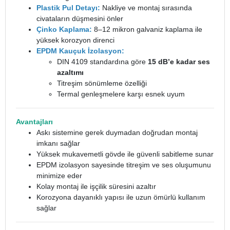
Plastik Pul Detayı:
Nakliye ve montaj sırasında
civataların düşmesini önler
Çinko Kaplama:
8–12 mikron galvaniz kaplama ile
yüksek korozyon direnci
EPDM Kauçuk İzolasyon:
DIN 4109 standardına göre
15 dB’e kadar ses
azaltımı
Titreşim sönümleme özelliği
Termal genleşmelere karşı esnek uyum
Avantajları
Askı sistemine gerek duymadan doğrudan montaj
imkanı sağlar
Yüksek mukavemetli gövde ile güvenli sabitleme sunar
EPDM izolasyon sayesinde titreşim ve ses oluşumunu
minimize eder
Kolay montaj ile işçilik süresini azaltır
Korozyona dayanıklı yapısı ile uzun ömürlü kullanım
sağlar