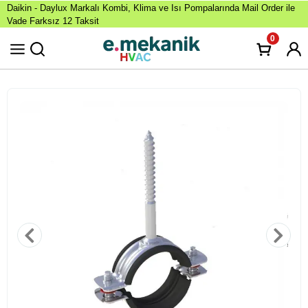
Daikin - Daylux Markalı Kombi, Klima ve Isı Pompalarında Mail Order ile
Vade Farksız 12 Taksit
0