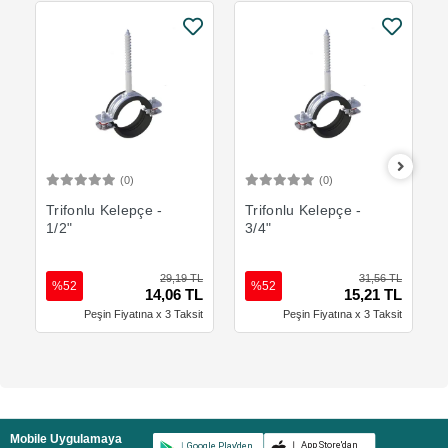
(0)
(0)
Sepete Ekle
Sepete Ekle
Trifonlu Kelepçe -
Trifonlu Kelepçe -
1/2"
3/4"
29,19 TL
31,56 TL
%52
%52
14,06 TL
15,21 TL
Peşin Fiyatına x 3 Taksit
Peşin Fiyatına x 3 Taksit
Mobile Uygulamaya