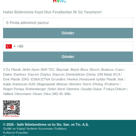
Haber Bültenimize Kayıt Olun Fırsatlardan İlk Siz Yararlanın!
Gönder
Gönder
3 Öz Plastik
Airfel
Ayen
BAY-TEC
Baymak
Beybi
Beze
Bosch
Buderus
Case
Daikin
Danfoss
Daxom
Daylux
Dayson
Demirdöküm
Derby
DM Metal
ECA
Emir Plastik
ERG
ESKA
ETNA
Grundfos
Henkel
Honeywell
Işıldar Plastik
İtek
Kalde
Karbosan
KAS
Magmaweld
Metsan
Moneks
Norm
Pimtaş
Protherm
Regen Pompa
Rothenberger
Selsil
Serel
Siemens
Soudal
Sukar
Trakya Döküm
Vaillant
Viessmann
Visam
Vitra
WD-40
Wilo
© 2026 - Safir İklimlendirme ve Isı Sis. San. ve Tic. A.Ş.
Gizlilik ve Kişisel Verilerin Korunması Politikası
Kullanım Koşulları