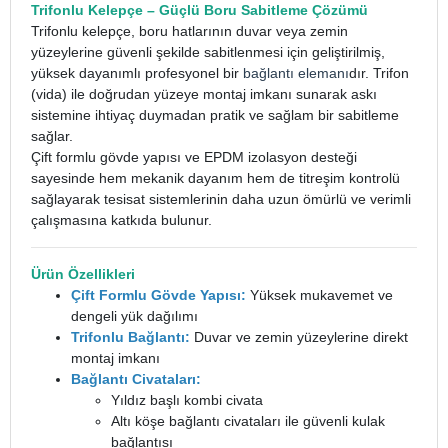
Trifonlu Kelepçe
– Güçlü Boru Sabitleme Çözümü
Trifonlu kelepçe, boru hatlarının duvar veya zemin
yüzeylerine güvenli şekilde sabitlenmesi için geliştirilmiş,
yüksek dayanımlı profesyonel bir
bağlantı elemanı
dır. Trifon
(vida) ile doğrudan yüzeye montaj imkanı sunarak askı
sistemine ihtiyaç duymadan pratik ve sağlam bir sabitleme
sağlar.
Çift formlu gövde yapısı ve EPDM izolasyon desteği
sayesinde hem mekanik dayanım hem de titreşim kontrolü
sağlayarak tesisat sistemlerinin daha uzun ömürlü ve verimli
çalışmasına katkıda bulunur.
Ürün Özellikleri
Çift Formlu Gövde Yapısı:
Yüksek mukavemet ve
dengeli yük dağılımı
Trifonlu Bağlantı:
Duvar ve zemin yüzeylerine direkt
montaj imkanı
Bağlantı Civataları:
Yıldız başlı kombi civata
Altı köşe bağlantı civataları ile güvenli kulak
bağlantısı