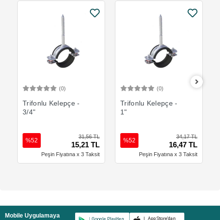
(0)
(0)
Sepete Ekle
Sepete Ekle
Trifonlu Kelepçe -
Trifonlu Kelepçe -
3/4"
1"
31,56 TL
34,17 TL
%52
%52
15,21 TL
16,47 TL
Peşin Fiyatına x 3 Taksit
Peşin Fiyatına x 3 Taksit
Mobile Uygulamaya