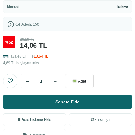
Menşei
Türkiye
Koli Adedi: 150
29,19 TL
%52
14,06 TL
Havale / EFT ile
13,64 TL
4,69 TL başlayan taksitle
Adet
Sepete Ekle
Proje Listeme Ekle
Karşılaştır