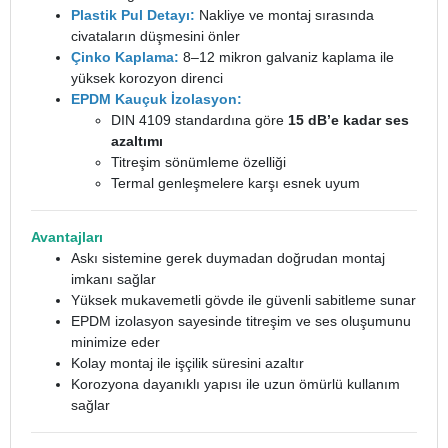
Plastik Pul Detayı:
Nakliye ve montaj sırasında
civataların düşmesini önler
Çinko Kaplama:
8–12 mikron galvaniz kaplama ile
yüksek korozyon direnci
EPDM Kauçuk İzolasyon:
DIN 4109 standardına göre
15 dB’e kadar ses
azaltımı
Titreşim sönümleme özelliği
Termal genleşmelere karşı esnek uyum
Avantajları
Askı sistemine gerek duymadan doğrudan montaj
imkanı sağlar
Yüksek mukavemetli gövde ile güvenli sabitleme sunar
EPDM izolasyon sayesinde titreşim ve ses oluşumunu
minimize eder
Kolay montaj ile işçilik süresini azaltır
Korozyona dayanıklı yapısı ile uzun ömürlü kullanım
sağlar