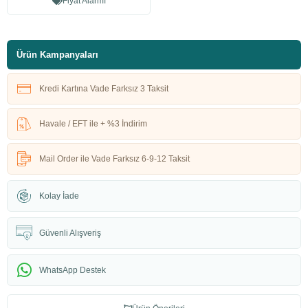
Fiyat Alarmı
Ürün Kampanyaları
Kredi Kartına Vade Farksız 3 Taksit
Havale / EFT ile + %3 İndirim
Mail Order ile Vade Farksız 6-9-12 Taksit
Kolay İade
Güvenli Alışveriş
WhatsApp Destek