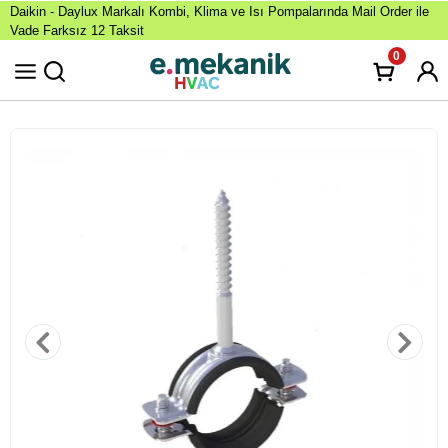
Daikin - Daylux Markalı Kombi, Klima ve Isı Pompalarında Mail Order ile
Vade Farksız 12 Taksit
0