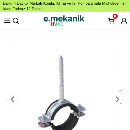
Daikin - Daylux Markalı Kombi, Klima ve Isı Pompalarında Mail Order ile
Vade Farksız 12 Taksit
0