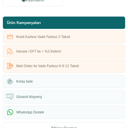
Fiyat Alarmı
Ürün Kampanyaları
Kredi Kartına Vade Farksız 3 Taksit
Havale / EFT ile + %3 İndirim
Mail Order ile Vade Farksız 6-9-12 Taksit
Kolay İade
Güvenli Alışveriş
WhatsApp Destek