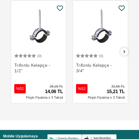
(0)
(0)
Sepete Ekle
Sepete Ekle
Trifonlu Kelepçe -
Trifonlu Kelepçe -
1/2"
3/4"
29,19 TL
31,56 TL
%52
%52
14,06 TL
15,21 TL
Peşin Fiyatına x 3 Taksit
Peşin Fiyatına x 3 Taksit
Mobile Uygulamaya