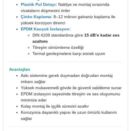
Plastik Pul Detayı:
Nakliye ve montaj sırasında
civataların düşmesini önler
Çinko Kaplama:
8–12 mikron galvaniz kaplama ile
yüksek korozyon direnci
EPDM Kauçuk İzolasyon:
DIN 4109 standardına göre
15 dB’e kadar ses
azaltımı
Titreşim sönümleme özelliği
Termal genleşmelere karşı esnek uyum
Avantajları
Askı sistemine gerek duymadan doğrudan montaj
imkanı sağlar
Yüksek mukavemetli gövde ile güvenli sabitleme sunar
EPDM izolasyon sayesinde titreşim ve ses oluşumunu
minimize eder
Kolay montaj ile işçilik süresini azaltır
Korozyona dayanıklı yapısı ile uzun ömürlü kullanım
sağlar