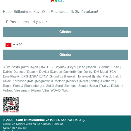
Haber Bültenimize Kayıt Olun Fırsatlardan İlk Siz Yararlanın!
Gönder
Gönder
3 Öz Plastik
Airfel
Ayen
BAY-TEC
Baymak
Beybi
Beze
Bosch
Buderus
Case
Daikin
Danfoss
Daxom
Daylux
Dayson
Demirdöküm
Derby
DM Metal
ECA
Emir Plastik
ERG
ESKA
ETNA
Grundfos
Henkel
Honeywell
Işıldar Plastik
İtek
Kalde
Karbosan
KAS
Magmaweld
Metsan
Moneks
Norm
Pimtaş
Protherm
Regen Pompa
Rothenberger
Selsil
Serel
Siemens
Soudal
Sukar
Trakya Döküm
Vaillant
Viessmann
Visam
Vitra
WD-40
Wilo
© 2026 - Safir İklimlendirme ve Isı Sis. San. ve Tic. A.Ş.
Gizlilik ve Kişisel Verilerin Korunması Politikası
Kullanım Koşulları