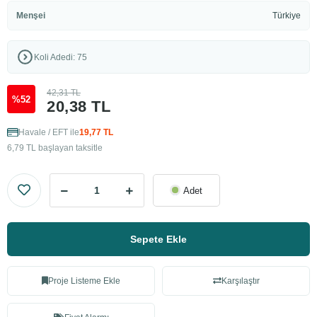
Menşei
Türkiye
Koli Adedi: 75
42,31 TL
%52
20,38 TL
Havale / EFT ile
19,77 TL
6,79 TL başlayan taksitle
Adet
Sepete Ekle
Proje Listeme Ekle
Karşılaştır