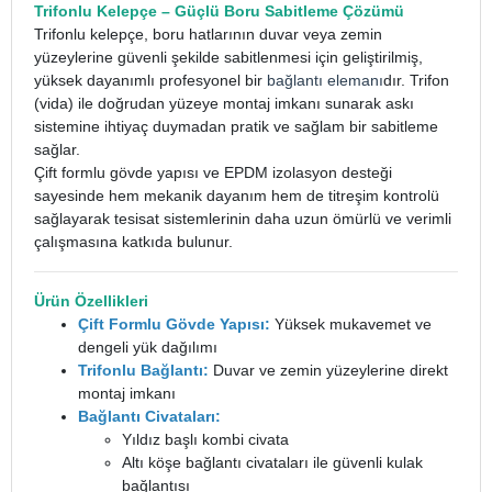
Trifonlu Kelepçe
– Güçlü Boru Sabitleme Çözümü
Trifonlu kelepçe, boru hatlarının duvar veya zemin
yüzeylerine güvenli şekilde sabitlenmesi için geliştirilmiş,
yüksek dayanımlı profesyonel bir
bağlantı elemanı
dır. Trifon
(vida) ile doğrudan yüzeye montaj imkanı sunarak askı
sistemine ihtiyaç duymadan pratik ve sağlam bir sabitleme
sağlar.
Çift formlu gövde yapısı ve EPDM izolasyon desteği
sayesinde hem mekanik dayanım hem de titreşim kontrolü
sağlayarak tesisat sistemlerinin daha uzun ömürlü ve verimli
çalışmasına katkıda bulunur.
Ürün Özellikleri
Çift Formlu Gövde Yapısı:
Yüksek mukavemet ve
dengeli yük dağılımı
Trifonlu Bağlantı:
Duvar ve zemin yüzeylerine direkt
montaj imkanı
Bağlantı Civataları:
Yıldız başlı kombi civata
Altı köşe bağlantı civataları ile güvenli kulak
bağlantısı