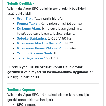
Teknik Özellikler
Wilo Initial Aqua SPG serisinin temel teknik özellikleri
aşağıdaki gibidir:
Ürün Tipi:
Yatay tanklı hidrofor
Pompa Yapısı:
Kendinden emişli jet pompa
Kullanım Alanı:
İçme suyu basınçlandırma,
kuyu/depo suyu basma, bahçe sulama
Şebeke Bağlantısı:
1~230 V, 50 Hz
Maksimum Akışkan Sıcaklığı:
35 °C
Maksimum Emme Yüksekliği:
8 metre
Yalıtım / Koruma Sınıfı:
F
Tank Seçenekleri:
25 L / 50 L
Bu teknik yapı, ürünü özellikle
konut tipi hidrofor
çözümleri
ve
bireysel su basınçlandırma uygulamaları
için uygun hale getirir.
Teslimat Kapsamı
Wilo Initial Aqua SPG ürün paketi, sistem kurulumu için
gerekli temel ekipmanları içerir:
SPG pompa