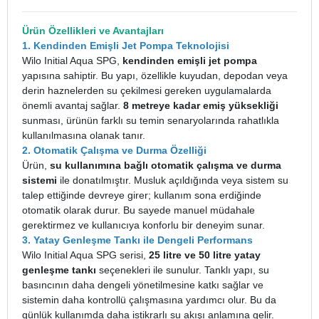
Ürün Özellikleri ve Avantajları
1. Kendinden Emişli Jet Pompa Teknolojisi
Wilo Initial Aqua SPG,
kendinden emişli jet pompa
yapısına sahiptir. Bu yapı, özellikle kuyudan, depodan veya
derin haznelerden su çekilmesi gereken uygulamalarda
önemli avantaj sağlar.
8 metreye kadar emiş yüksekliği
sunması, ürünün farklı su temin senaryolarında rahatlıkla
kullanılmasına olanak tanır.
2. Otomatik Çalışma ve Durma Özelliği
Ürün,
su kullanımına bağlı otomatik çalışma ve durma
sistemi
ile donatılmıştır. Musluk açıldığında veya sistem su
talep ettiğinde devreye girer; kullanım sona erdiğinde
otomatik olarak durur. Bu sayede manuel müdahale
gerektirmez ve kullanıcıya konforlu bir deneyim sunar.
3. Yatay Genleşme Tankı ile Dengeli Performans
Wilo Initial Aqua SPG serisi,
25 litre ve 50 litre yatay
genleşme tankı
seçenekleri ile sunulur. Tanklı yapı, su
basıncının daha dengeli yönetilmesine katkı sağlar ve
sistemin daha kontrollü çalışmasına yardımcı olur. Bu da
günlük kullanımda daha istikrarlı su akışı anlamına gelir.