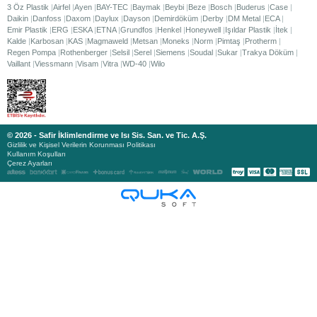
3 Öz Plastik
Airfel
Ayen
BAY-TEC
Baymak
Beybi
Beze
Bosch
Buderus
Case
Daikin
Danfoss
Daxom
Daylux
Dayson
Demirdöküm
Derby
DM Metal
ECA
Emir Plastik
ERG
ESKA
ETNA
Grundfos
Henkel
Honeywell
Işıldar Plastik
İtek
Kalde
Karbosan
KAS
Magmaweld
Metsan
Moneks
Norm
Pimtaş
Protherm
Regen Pompa
Rothenberger
Selsil
Serel
Siemens
Soudal
Sukar
Trakya Döküm
Vaillant
Viessmann
Visam
Vitra
WD-40
Wilo
© 2026 - Safir İklimlendirme ve Isı Sis. San. ve Tic. A.Ş.
Gizlilik ve Kişisel Verilerin Korunması Politikası
Kullanım Koşulları
Çerez Ayarları