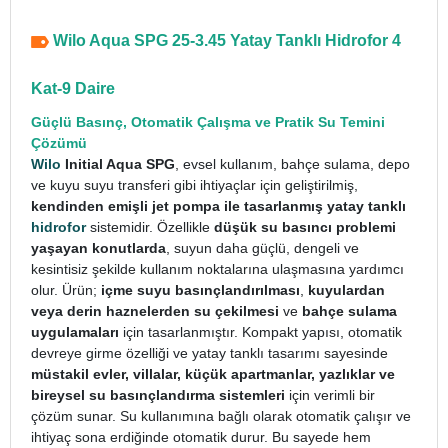
Wilo Aqua SPG 25-3.45 Yatay Tanklı Hidrofor 4
Kat-9 Daire
Güçlü Basınç, Otomatik Çalışma ve Pratik Su Temini
Çözümü
Wilo
Initial Aqua SPG
, evsel kullanım, bahçe sulama, depo
ve kuyu suyu transferi gibi ihtiyaçlar için geliştirilmiş,
kendinden emişli jet pompa ile tasarlanmış yatay tanklı
hidrofor
sistemidir. Özellikle
düşük su basıncı problemi
yaşayan konutlarda
, suyun daha güçlü, dengeli ve
kesintisiz şekilde kullanım noktalarına ulaşmasına yardımcı
olur. Ürün;
içme suyu basınçlandırılması
,
kuyulardan
veya derin haznelerden su çekilmesi
ve
bahçe sulama
uygulamaları
için tasarlanmıştır.
Kompakt yapısı, otomatik
devreye girme özelliği ve yatay tanklı tasarımı sayesinde
müstakil evler, villalar, küçük apartmanlar, yazlıklar ve
bireysel su basınçlandırma sistemleri
için verimli bir
çözüm sunar. Su kullanımına bağlı olarak otomatik çalışır ve
ihtiyaç sona erdiğinde otomatik durur. Bu sayede hem