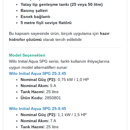
Yatay tip genleşme tankı (25 veya 50 litre)
Basınç şalteri
Esnek bağlantı
5 metre fişli seviye flatörü
Bu kapsam sayesinde ürün, birçok uygulama için
hazır
hidrofor çözümü
olarak tercih edilebilir.
Model Seçenekleri
Wilo Initial Aqua SPG serisi, farklı kullanım ihtiyaçlarına
uygun model alternatifleri sunar:
Wilo Initial Aqua SPG 25-3.45
Nominal Güç (P2):
0,75 kW / 1,0 HP
Nominal Akım:
5 A
Tank Hacmi:
25 litre
Ürün Kodu:
2850801
Wilo Initial Aqua SPG 25-9.45
Nominal Güç (P2):
1,1 kW / 1,5 HP
Nominal Akım:
7 A
Tank Hacmi:
25 litre