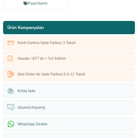
Fiyat Alarmı
Ürün Kampanyaları
Kredi Kartına Vade Farksız 3 Taksit
Havale / EFT ile + %3 İndirim
Mail Order ile Vade Farksız 6-9-12 Taksit
Kolay İade
Güvenli Alışveriş
WhatsApp Destek