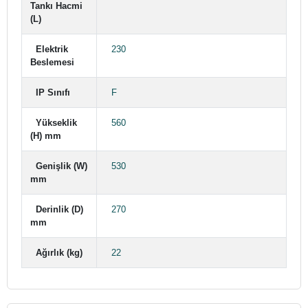
Tankı Hacmi
(L)
Elektrik
230
Beslemesi
IP Sınıfı
F
Yükseklik
560
(H) mm
Genişlik (W)
530
mm
Derinlik (D)
270
mm
Ağırlık (kg)
22