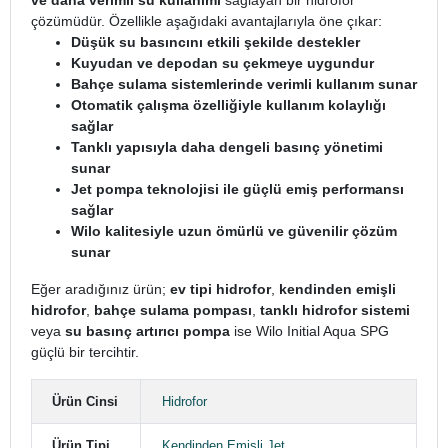
ve daha verimli su kullanımı
sağlayan bir hidrofor
çözümüdür. Özellikle aşağıdaki avantajlarıyla öne çıkar:
Düşük su basıncını etkili şekilde destekler
Kuyudan ve depodan su çekmeye uygundur
Bahçe sulama sistemlerinde verimli kullanım sunar
Otomatik çalışma özelliğiyle kullanım kolaylığı
sağlar
Tanklı yapısıyla daha dengeli basınç yönetimi
sunar
Jet pompa teknolojisi ile güçlü emiş performansı
sağlar
Wilo kalitesiyle uzun ömürlü ve güvenilir çözüm
sunar
Eğer aradığınız ürün;
ev tipi hidrofor
,
kendinden emişli
hidrofor
,
bahçe sulama pompası
,
tanklı hidrofor sistemi
veya
su basınç artırıcı pompa
ise Wilo Initial Aqua SPG
güçlü bir tercihtir.
Ürün Cinsi
Hidrofor
Ürün Tipi
Kendinden Emişli Jet