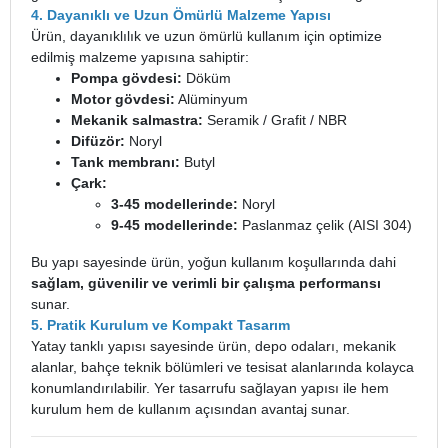
4. Dayanıklı ve Uzun Ömürlü Malzeme Yapısı
Ürün, dayanıklılık ve uzun ömürlü kullanım için optimize
edilmiş malzeme yapısına sahiptir:
Pompa gövdesi:
Döküm
Motor gövdesi:
Alüminyum
Mekanik salmastra:
Seramik / Grafit / NBR
Difüzör:
Noryl
Tank membranı:
Butyl
Çark:
3-45 modellerinde:
Noryl
9-45 modellerinde:
Paslanmaz çelik (AISI 304)
Bu yapı sayesinde ürün, yoğun kullanım koşullarında dahi
sağlam, güvenilir ve verimli bir çalışma performansı
sunar.
5. Pratik Kurulum ve Kompakt Tasarım
Yatay tanklı yapısı sayesinde ürün, depo odaları, mekanik
alanlar, bahçe teknik bölümleri ve tesisat alanlarında kolayca
konumlandırılabilir. Yer tasarrufu sağlayan yapısı ile hem
kurulum hem de kullanım açısından avantaj sunar.