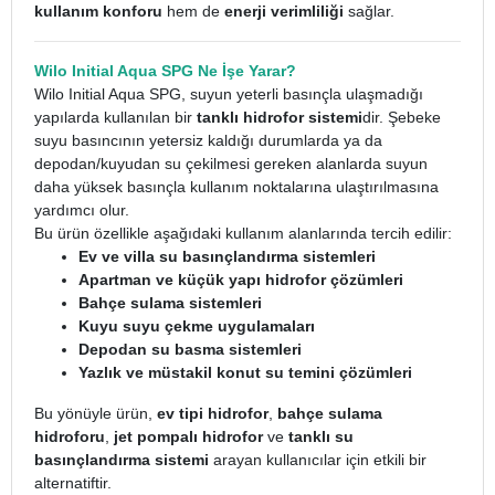
kullanım konforu
hem de
enerji verimliliği
sağlar.
Wilo Initial Aqua SPG Ne İşe Yarar?
Wilo Initial Aqua SPG, suyun yeterli basınçla ulaşmadığı
yapılarda kullanılan bir
tanklı hidrofor sistemi
dir. Şebeke
suyu basıncının yetersiz kaldığı durumlarda ya da
depodan/kuyudan su çekilmesi gereken alanlarda suyun
daha yüksek basınçla kullanım noktalarına ulaştırılmasına
yardımcı olur.
Bu ürün özellikle aşağıdaki kullanım alanlarında tercih edilir:
Ev ve villa su basınçlandırma sistemleri
Apartman ve küçük yapı hidrofor çözümleri
Bahçe sulama sistemleri
Kuyu suyu çekme uygulamaları
Depodan su basma sistemleri
Yazlık ve müstakil konut su temini çözümleri
Bu yönüyle ürün,
ev tipi hidrofor
,
bahçe sulama
hidroforu
,
jet pompalı hidrofor
ve
tanklı su
basınçlandırma sistemi
arayan kullanıcılar için etkili bir
alternatiftir.