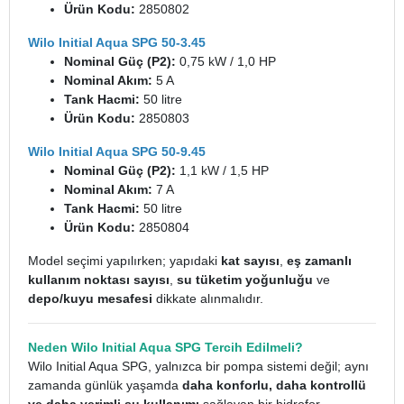
Ürün Kodu:
2850802
Wilo Initial Aqua SPG 50-3.45
Nominal Güç (P2):
0,75 kW / 1,0 HP
Nominal Akım:
5 A
Tank Hacmi:
50 litre
Ürün Kodu:
2850803
Wilo Initial Aqua SPG 50-9.45
Nominal Güç (P2):
1,1 kW / 1,5 HP
Nominal Akım:
7 A
Tank Hacmi:
50 litre
Ürün Kodu:
2850804
Model seçimi yapılırken; yapıdaki
kat sayısı
,
eş zamanlı
kullanım noktası sayısı
,
su tüketim yoğunluğu
ve
depo/kuyu mesafesi
dikkate alınmalıdır.
Neden Wilo Initial Aqua SPG Tercih Edilmeli?
Wilo Initial Aqua SPG, yalnızca bir pompa sistemi değil; aynı
zamanda günlük yaşamda
daha konforlu, daha kontrollü