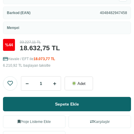
Barkod (EAN)
4048482947458
Menşei
33.227,11 TL
%44
18.632,75 TL
Havale / EFT ile
18.073,77 TL
6.210,92 TL başlayan taksitle
Adet
Sepete Ekle
Proje Listeme Ekle
Karşılaştır