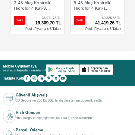
3-45 Akış Kontrollü
9-45 Akış Kontrollü
Hidrofor 4 Kat-9
Hidrofor 4 Kat-17
Daire
Daire
33.971,75 TL
69.325,88 TL
%43
%40
19.309,70 TL
41.419,26 TL
Peşin Fiyatına x 3 Taksit
Peşin Fiyatına x 3 Taksit
Mobile Uygulamaya
özel avantajlardan yararlanın!
X
Takipte Kal!
Güvenli Alışveriş
3D Secure ve 256 Bit SSL ile alışverişte tam güvenlik sağlar.
Hızlı Gönderi
Hızlı kargo ile siparişlerinizi en kısa sürede ulaştırırız.
Parçalı Ödeme