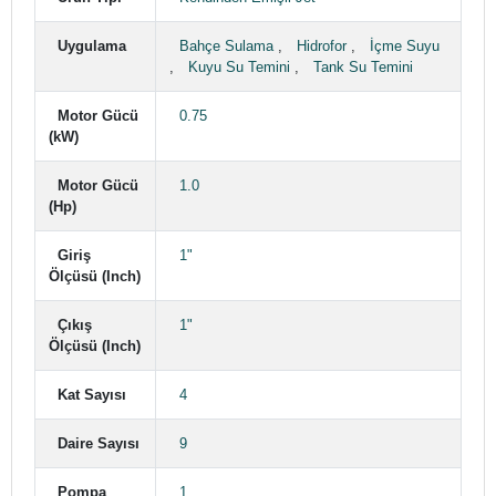
Uygulama
Bahçe Sulama
,
Hidrofor
,
İçme Suyu
,
Kuyu Su Temini
,
Tank Su Temini
Motor Gücü
0.75
(kW)
Motor Gücü
1.0
(Hp)
Giriş
1"
Ölçüsü (Inch)
Çıkış
1"
Ölçüsü (Inch)
Kat Sayısı
4
Daire Sayısı
9
Pompa
1