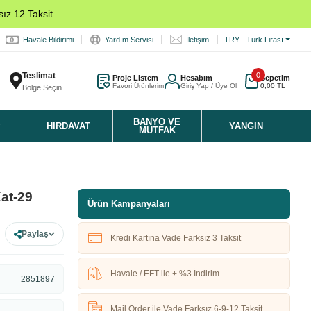
ız 12 Taksit
Havale Bildirimi
Yardım Servisi
İletişim
TRY - Türk Lirası
Teslimat
0
Proje Listem
Hesabım
Sepetim
Favori Ürünlerim
Giriş Yap / Üye Ol
0,00 TL
Bölge Seçin
K
BANYO VE
HIRDAVAT
YANGIN
MUTFAK
at-29
Ürün Kampanyaları
Paylaş
Kredi Kartına Vade Farksız 3 Taksit
Havale / EFT ile + %3 İndirim
2851897
Mail Order ile Vade Farksız 6-9-12 Taksit