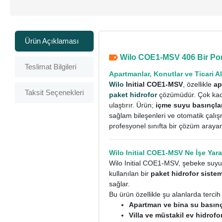
Ürün Açıklaması
Wilo COE1-MSV 406 Bir Pomp
Teslimat Bilgileri
Apartmanlar, Konutlar ve Ticari A
Wilo
Initial COE1-MSV
, özellikle
ap
Taksit Seçenekleri
paket hidrofor
çözümüdür. Çok kadem
ulaştırır. Ürün;
içme suyu basınçl
sağlam bileşenleri ve otomatik çal
profesyonel sınıfta bir çözüm arayan 
Wilo Initial COE1-MSV Ne İşe Yar
Wilo Initial COE1-MSV, şebeke suyunu
kullanılan bir
paket hidrofor sistem
sağlar.
Bu ürün özellikle şu alanlarda tercih 
Apartman ve bina su basınç
Villa ve müstakil ev hidrof