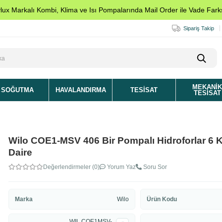
ylux Markalı Kombi, Klima ve Isı Pompalarında Mail Order ile Vade Farks
Sipariş Takip
MEKANI
SOĞUTMA
HAVALANDIRMA
TESISAT
TESISAT
Wilo COE1-MSV 406 Bir Pompalı Hidroforlar 6 K
Daire
Değerlendirmeler (0)
Yorum Yaz
Soru Sor
Marka
Wilo
Ürün Kodu
WIL COE1MSV-