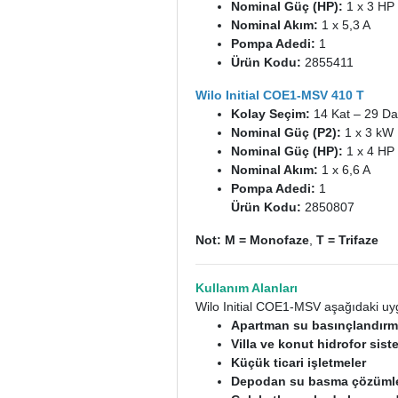
Nominal Güç (HP):
1 x 3 HP
Nominal Akım:
1 x 5,3 A
Pompa Adedi:
1
Ürün Kodu:
2855411
Wilo Initial COE1-MSV 410 T
Kolay Seçim:
14 Kat – 29 Da
Nominal Güç (P2):
1 x 3 kW
Nominal Güç (HP):
1 x 4 HP
Nominal Akım:
1 x 6,6 A
Pompa Adedi:
1
Ürün Kodu:
2850807
Not:
M = Monofaze
,
T = Trifaze​​​​
Kullanım Alanları
Wilo Initial COE1-MSV aşağıdaki uy
Apartman su basınçlandırma
Villa ve konut hidrofor sist
Küçük ticari işletmeler
Depodan su basma çözümle