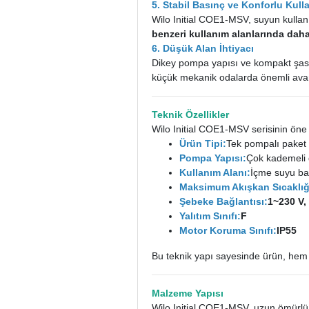
5. Stabil Basınç ve Konforlu Kull
Wilo Initial COE1-MSV, suyun kullan
benzeri kullanım alanlarında daha
6. Düşük Alan İhtiyacı
Dikey pompa yapısı ve kompakt şase 
küçük mekanik odalarda önemli avan
Teknik Özellikler
Wilo Initial COE1-MSV serisinin öne ç
Ürün Tipi:
Tek pompalı paket 
Pompa Yapısı:
Çok kademeli 
Kullanım Alanı:
İçme suyu bas
Maksimum Akışkan Sıcaklığ
Şebeke Bağlantısı:
1~230 V, 
Yalıtım Sınıfı:
F
Motor Koruma Sınıfı:
IP55
Bu teknik yapı sayesinde ürün, he
Malzeme Yapısı
Wilo Initial COE1-MSV, uzun ömürlü ve