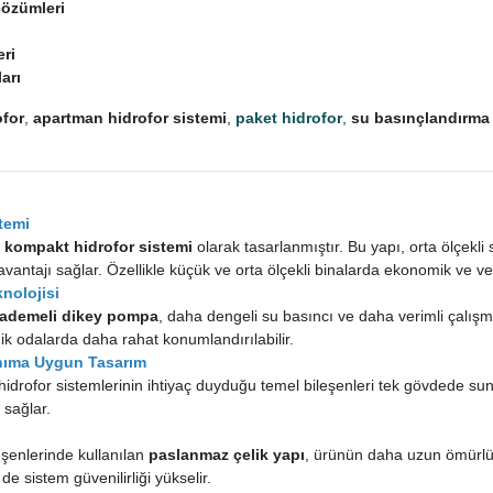
çözümleri
ri
arı
ofor
,
apartman hidrofor sistemi
,
paket hidrofor
,
su basınçlandırma
temi
 kompakt hidrofor sistemi
olarak tasarlanmıştır. Bu yapı, orta ölçekli
antajı sağlar. Özellikle küçük ve orta ölçekli binalarda ekonomik ve ve
nolojisi
kademeli dikey pompa
, daha dengeli su basıncı ve daha verimli çalış
k odalarda daha rahat konumlandırılabilir.
anıma Uygun Tasarım
hidrofor sistemlerinin ihtiyaç duyduğu temel bileşenleri tek gövdede su
 sağlar.
eşenlerinde kullanılan
paslanmaz çelik yapı
, ürünün daha uzun ömürlü
 sistem güvenilirliği yükselir.