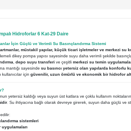
alı Hidroforlar 6 Kat-29 Daire
lanlar İçin Güçlü ve Verimli Su Basınçlandırma Sistemi
artmanlar, müstakil yapılar, küçük ticari işletmeler ve merkezi su k
eli dikey pompa yapısı sayesinde suyu daha verimli şekilde basınçlan
andırma
,
depo suyu transferi
ve çeşitli
merkezi su temin uygulamala
ışma mantığı sayesinde
su basıncı yetersiz olan yapılarda konforlu k
kullanıcılar için
güvenilir, uzun ömürlü ve ekonomik bir hidrofor alt
ar?
n yetersiz kaldığı veya suyun üst katlara ve çoklu kullanım noktalarına
idir
. Su ihtiyacına bağlı olarak devreye girerek, suyun daha güçlü ve sta
edilir:
landırma sistemleri
or uygulamaları