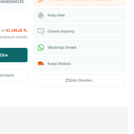
048482948130
Kolay İade
 ile
83.106,26 TL
Güvenli Alışveriş
başlayan taksitle
WhatsApp Destek
Ekle
Kargo Bedava
at Alarmı
Ürün Önerileri