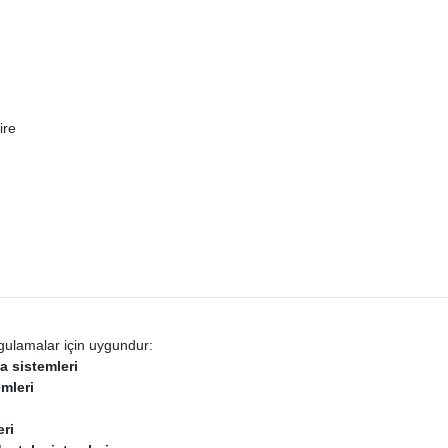
ire
gulamalar için uygundur:
 sistemleri
emleri
ri