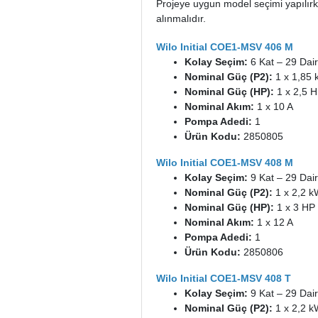
Projeye uygun model seçimi yapılır
alınmalıdır.
Wilo Initial COE1-MSV 406 M
Kolay Seçim:
6 Kat – 29 Dai
Nominal Güç (P2):
1 x 1,85
Nominal Güç (HP):
1 x 2,5 
Nominal Akım:
1 x 10 A
Pompa Adedi:
1
Ürün Kodu:
2850805
Wilo Initial COE1-MSV 408 M
Kolay Seçim:
9 Kat – 29 Dai
Nominal Güç (P2):
1 x 2,2 
Nominal Güç (HP):
1 x 3 HP
Nominal Akım:
1 x 12 A
Pompa Adedi:
1
Ürün Kodu:
2850806
Wilo Initial COE1-MSV 408 T
Kolay Seçim:
9 Kat – 29 Dai
Nominal Güç (P2):
1 x 2,2 