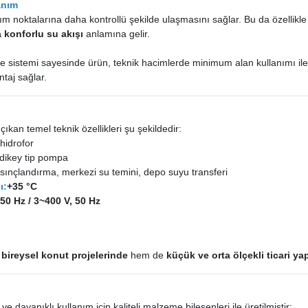
anım
ım noktalarına daha kontrollü şekilde ulaşmasını sağlar. Bu da özellikl
 konforlu su akışı
anlamına gelir.
sistemi sayesinde ürün, teknik hacimlerde minimum alan kullanımı ile r
taj sağlar.
ıkan temel teknik özellikleri şu şekildedir:
hidrofor
dikey tip pompa
ınçlandırma, merkezi su temini, depo suyu transferi
ı:
+35 °C
50 Hz / 3~400 V, 50 Hz
m
bireysel konut projelerinde
hem de
küçük ve orta ölçekli ticari ya
 dayanıklı kullanım için kaliteli malzeme bileşenleri ile üretilmiştir: