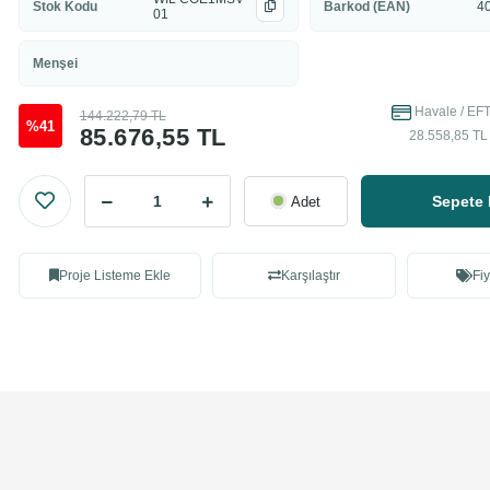
Stok Kodu
Barkod (EAN)
4
01
Menşei
Havale / EFT
144.222,79 TL
%41
85.676,55 TL
28.558,85 TL 
Sepete 
Adet
Proje Listeme Ekle
Karşılaştır
Fiy