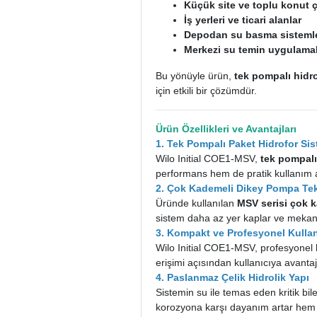
Küçük site ve toplu konut 
İş yerleri ve ticari alanlar
Depodan su basma sistemle
Merkezi su temin uygulamal
Bu yönüyle ürün,
tek pompalı hidr
için etkili bir çözümdür.
Ürün Özellikleri ve Avantajları
1. Tek Pompalı Paket Hidrofor Sis
Wilo Initial COE1-MSV,
tek pompalı
performans hem de pratik kullanım av
2. Çok Kademeli Dikey Pompa Tek
Üründe kullanılan
MSV serisi çok 
sistem daha az yer kaplar ve mekani
3. Kompakt ve Profesyonel Kull
Wilo Initial COE1-MSV, profesyonel 
erişimi açısından kullanıcıya avantaj
4. Paslanmaz Çelik Hidrolik Yapı
Sistemin su ile temas eden kritik bil
korozyona karşı dayanım artar hem de