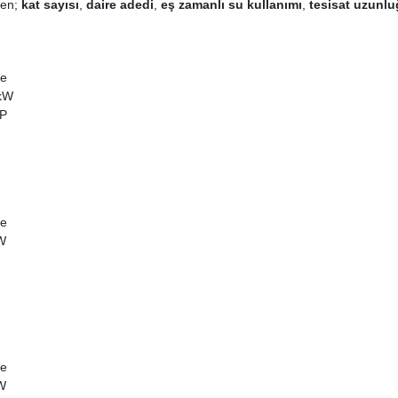
ken;
kat sayısı
,
daire adedi
,
eş zamanlı su kullanımı
,
tesisat uzunl
re
 kW
HP
re
kW
re
kW