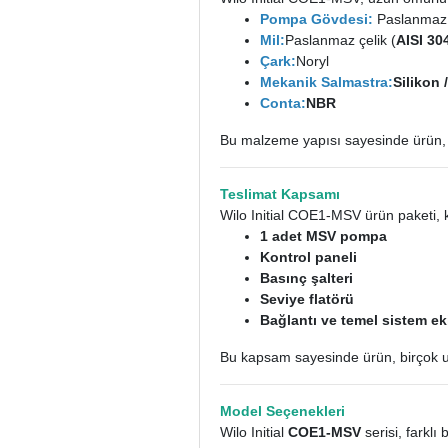
Pompa Gövdesi:
Paslanmaz ç
Mil:
Paslanmaz çelik (
AISI 30
Çark:
Noryl
Mekanik Salmastra:
Silikon 
Conta:
NBR
Bu malzeme yapısı sayesinde ürün,
Teslimat Kapsamı
Wilo Initial COE1-MSV ürün paketi, k
1 adet MSV pompa
Kontrol paneli
Basınç şalteri
Seviye flatörü
Bağlantı ve temel sistem ek
Bu kapsam sayesinde ürün, birçok 
Model Seçenekleri
Wilo Initial
COE1-MSV
serisi, farklı