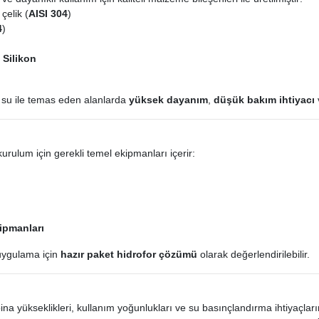
elik (
AISI 304
)
4
)
/ Silikon
 su ile temas eden alanlarda
yüksek dayanım
,
düşük bakım ihtiyacı
urulum için gerekli temel ekipmanları içerir:
ipmanları
uygulama için
hazır paket hidrofor çözümü
olarak değerlendirilebilir.
 bina yükseklikleri, kullanım yoğunlukları ve su basınçlandırma ihtiyaçla