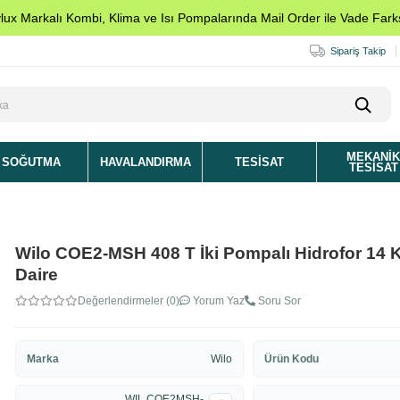
ylux Markalı Kombi, Klima ve Isı Pompalarında Mail Order ile Vade Farks
Sipariş Takip
MEKANI
SOĞUTMA
HAVALANDIRMA
TESISAT
TESISAT
Wilo COE2-MSH 408 T İki Pompalı Hidrofor 14 K
Daire
Değerlendirmeler (0)
Yorum Yaz
Soru Sor
Marka
Wilo
Ürün Kodu
WIL COE2MSH-