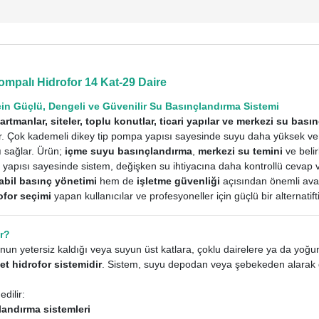
mpalı Hidrofor 14 Kat-29 Daire
İçin Güçlü, Dengeli ve Güvenilir Su Basınçlandırma Sistemi
artmanlar, siteler, toplu konutlar, ticari yapılar ve merkezi su bası
 Çok kademeli dikey tip pompa yapısı sayesinde suyu daha yüksek verim
ı sağlar. Ürün;
içme suyu basınçlandırma
,
merkezi su temini
ve beli
a yapısı sayesinde sistem, değişken su ihtiyacına daha kontrollü cevap
abil basınç yönetimi
hem de
işletme güvenliği
açısından önemli avan
ofor seçimi
yapan kullanıcılar ve profesyoneller için güçlü bir alternatifti
ar?
n yetersiz kaldığı veya suyun üst katlara, çoklu dairelere ya da yoğun 
et hidrofor sistemidir
. Sistem, suyu depodan veya şebekeden alarak da
edilir:
landırma sistemleri