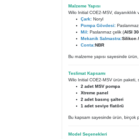
Malzeme Yapısı
Wilo Initial COE2-MSV, dayanıklılık v
Çark:
Noryl
Pompa Gövdesi:
Paslanmaz ç
Mil:
Paslanmaz çelik (
AISI 3
Mekanik Salmastra:
Silikon 
Conta:
NBR
Bu malzeme yapısı sayesinde ürün,
Teslimat Kapsamı
Wilo Initial COE2-MSV ürün paketi, si
2 adet MSV pompa
Xtreme panel
2 adet basınç şalteri
1 adet seviye flatörü
Bu kapsam sayesinde ürün, birçok p
Model Seçenekleri