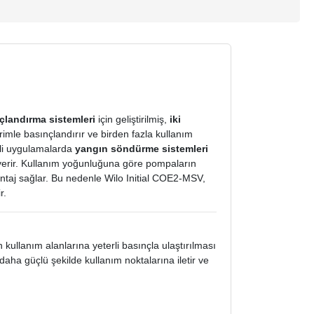
nçlandırma sistemleri
için geliştirilmiş,
iki
le basınçlandırır ve birden fazla kullanım
rli uygulamalarda
yangın söndürme sistemleri
 verir. Kullanım yoğunluğuna göre pompaların
taj sağlar. Bu nedenle Wilo Initial COE2-MSV,
r.
kullanım alanlarına yeterli basınçla ulaştırılması
ha güçlü şekilde kullanım noktalarına iletir ve