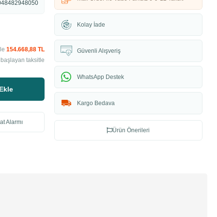
048482948050
Kolay İade
ile
154.668,88 TL
Güvenli Alışveriş
başlayan taksitle
WhatsApp Destek
Ekle
Kargo Bedava
at Alarmı
Ürün Önerileri