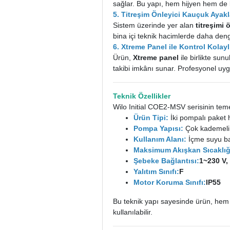
sağlar. Bu yapı, hem hijyen hem de 
5. Titreşim Önleyici Kauçuk Ayakl
Sistem üzerinde yer alan
titreşimi
bina içi teknik hacimlerde daha deng
6. Xtreme Panel ile Kontrol Kolayl
Ürün,
Xtreme panel
ile birlikte sun
takibi imkânı sunar. Profesyonel uyg
Teknik Özellikler
Wilo Initial COE2-MSV serisinin temel
Ürün Tipi:
İki pompalı paket 
Pompa Yapısı:
Çok kademeli,
Kullanım Alanı:
İçme suyu ba
Maksimum Akışkan Sıcaklığ
Şebeke Bağlantısı:
1~230 V, 
Yalıtım Sınıfı:
F
Motor Koruma Sınıfı:
IP55
Bu teknik yapı sayesinde ürün, he
kullanılabilir.