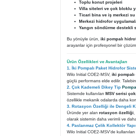
Toplu konut projeleri
Villa siteleri ve çok bloklu y
Ticari bina ve iş merkezi su
Merkezi hidrofor uygulamal
Yangın söndürme destekli 
Bu yönüyle ürün,
iki pompalı hidro
arayanlar için profesyonel bir çözüm
Ürün Özellikleri ve Avantajları
1. İki Pompalı Paket Hidrofor Sist
Wilo Initial COE2-MSV,
iki pompalı
güçlü performans elde edilir. Talebi
2. Çok Kademeli Dikey Tip
Pomp
Sistemde kullanılan
MSV serisi ço
özellikle mekanik odalarda daha ko
3. Rotasyon Özelliği ile Dengeli 
Üründe yer alan
rotasyon özelliği
,
olarak sistemin daha verimli ve dah
4. Paslanmaz Çelik Kollektör Yapı
Wilo Initial COE2-MSV’de kullanıla