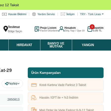
ız 12 Taksit
Havale Bildirimi
Yardım Servisi
İletişim
TRY - Türk Lirası
Teslimat
0
Proje Listem
Hesabım
Sepetim
Favori Ürünlerim
Giriş Yap / Üye Ol
0,00 TL
Bölge Seçin
K
BANYO VE
HIRDAVAT
YANGIN
MUTFAK
at-29
Ürün Kampanyaları
Paylaş
Kredi Kartına Vade Farksız 3 Taksit
Havale / EFT ile + %3 İndirim
2850813
Mail Order ile Vade Farksız 6-9-12 Taksit