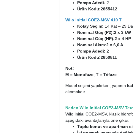
Pompa Adedi:
2
Ürün Kodu:
2855412
Wilo Initial COE2-MSV 410 T
Kolay Seçim:
14 Kat – 29 Da
Nominal Güç (P2):
2 x 3 kW
Nominal Güç (HP):
2 x 4 HP
Nominal Akım:
2 x 6,6 A
Pompa Adedi:
2
Ürün Kodu:
2850811
Not:
M = Monofaze
,
T = Trifaze
Model seçimi yapılırken; yapının
kat
alınmalıdır.
Neden Wilo Initial COE2-MSV Terc
Wilo Initial COE2-MSV, klasik hidro
aşağıdaki avantajlarıyla öne çıkar:
Toplu konut ve apartman si
İki pompalı yapısıyla değiş