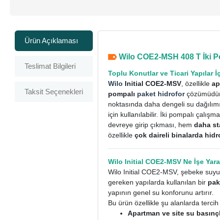
Ürün Açıklaması
Wilo COE2-MSH 408 T İki Po
Teslimat Bilgileri
Toplu Konutlar ve Ticari Yapılar 
Wilo
Initial COE2-MSV
, özellikle
ap
Taksit Seçenekleri
pompalı
paket hidrofor
çözümüdür.
noktasında daha dengeli su dağılım
için kullanılabilir.
İki pompalı çalışm
devreye girip çıkması, hem
daha st
özellikle
çok daireli binalarda hidr
Wilo Initial COE2-MSV Ne İşe Yar
Wilo Initial COE2-MSV, şebeke suyunu
gereken yapılarda kullanılan bir
pak
yapının genel su konforunu artırır.
Bu ürün özellikle şu alanlarda tercih 
Apartman ve site su basınç