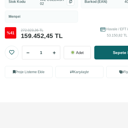
Stok Kodu
Barkod (EAN)
4
02
Menşei
Havale / EFT 
272.023,36 TL
%41
159.452,45 TL
53.150,82 TL 
Sepete 
Adet
Proje Listeme Ekle
Karşılaştır
Fiy