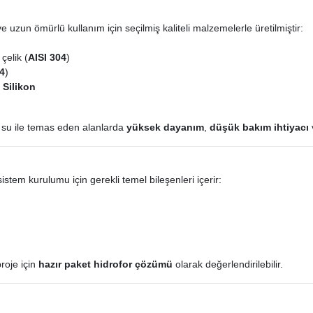
e uzun ömürlü kullanım için seçilmiş kaliteli malzemelerle üretilmiştir:
elik (
AISI 304
)
04
)
/ Silikon
 su ile temas eden alanlarda
yüksek dayanım
,
düşük bakım ihtiyacı
stem kurulumu için gerekli temel bileşenleri içerir:
roje için
hazır paket hidrofor çözümü
olarak değerlendirilebilir.