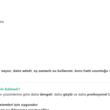
ire
 sayısı
,
daire adedi
,
eş zamanlı su kullanımı
,
boru hattı uzunluğu
ih Edilmeli?
for çözümlerine göre daha
dengeli
, daha
güçlü
ve daha
profesyonel
b
stemleri için uygundur
ken su ihtiyacına uyum sağlar