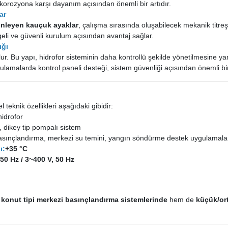
korozyona karşı dayanım açısından önemli bir artıdır.
ar
 önleyen kauçuk ayaklar
, çalışma sırasında oluşabilecek mekanik titreşi
eli ve güvenli kurulum açısından avantaj sağlar.
ığı
ulur. Bu yapı, hidrofor sisteminin daha kontrollü şekilde yönetilmesine y
ulamalarda kontrol paneli desteği, sistem güvenliği açısından önemli bir
 teknik özellikleri aşağıdaki gibidir:
hidrofor
 dikey tip pompalı sistem
sınçlandırma, merkezi su temini, yangın söndürme destek uygulamala
ı:
+35 °C
50 Hz / 3~400 V, 50 Hz
m
konut tipi merkezi basınçlandırma sistemlerinde
hem de
küçük/ort