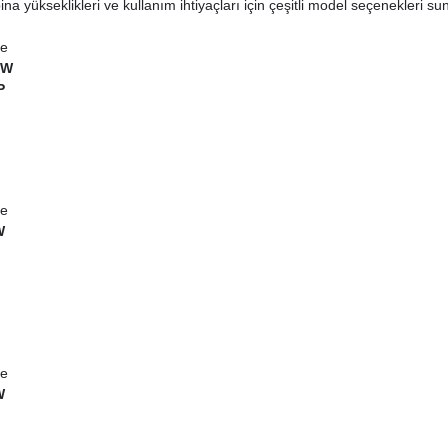
ina yükseklikleri ve kullanım ihtiyaçları için çeşitli model seçenekleri su
re
kW
P
re
W
re
W