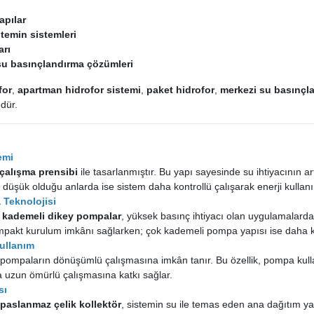
apılar
 temin sistemleri
arı
su basınçlandırma çözümleri
for
,
apartman hidrofor sistemi
,
paket hidrofor
,
merkezi su basınçl
dür.
emi
 çalışma prensibi
ile tasarlanmıştır. Bu yapı sayesinde su ihtiyacının a
n düşük olduğu anlarda ise sistem daha kontrollü çalışarak enerji kullan
a
Teknolojisi
k kademeli dikey pompalar
, yüksek basınç ihtiyacı olan uygulamalarda
mpakt kurulum imkânı sağlarken; çok kademeli pompa yapısı ise daha ka
Kullanım
 pompaların dönüşümlü çalışmasına imkân tanır. Bu özellik, pompa kul
a uzun ömürlü çalışmasına katkı sağlar.
sı
n
paslanmaz çelik kollektör
, sistemin su ile temas eden ana dağıtım ya