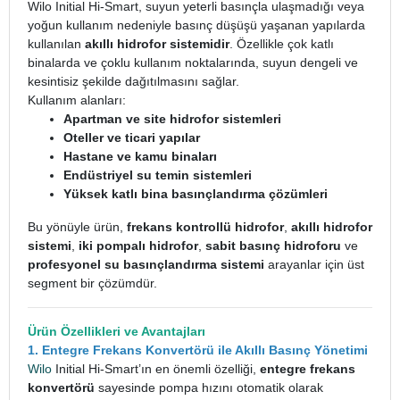
Wilo Initial Hi-Smart, suyun yeterli basınçla ulaşmadığı veya
yoğun kullanım nedeniyle basınç düşüşü yaşanan yapılarda
kullanılan
akıllı hidrofor sistemidir
. Özellikle çok katlı
binalarda ve çoklu kullanım noktalarında, suyun dengeli ve
kesintisiz şekilde dağıtılmasını sağlar.
Kullanım alanları:
Apartman ve site hidrofor sistemleri
Oteller ve ticari yapılar
Hastane ve kamu binaları
Endüstriyel su temin sistemleri
Yüksek katlı bina basınçlandırma çözümleri
Bu yönüyle ürün,
frekans kontrollü hidrofor
,
akıllı hidrofor
sistemi
,
iki pompalı hidrofor
,
sabit basınç hidroforu
ve
profesyonel su basınçlandırma sistemi
arayanlar için üst
segment bir çözümdür.
Ürün Özellikleri ve Avantajları
1. Entegre Frekans Konvertörü ile Akıllı Basınç Yönetimi
Wilo
Initial Hi-Smart’ın en önemli özelliği,
entegre frekans
konvertörü
sayesinde pompa hızını otomatik olarak