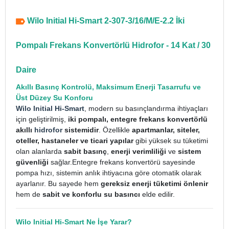
Wilo Initial Hi-Smart 2-307-3/16/M/E-2.2 İki
Pompalı Frekans Konvertörlü Hidrofor - 14 Kat / 30
Daire
Akıllı Basınç Kontrolü, Maksimum Enerji Tasarrufu ve
Üst Düzey Su Konforu
Wilo Initial Hi-Smart
, modern su basınçlandırma ihtiyaçları
için geliştirilmiş,
iki pompalı, entegre frekans konvertörlü
akıllı
hidrofor
sistemidir
. Özellikle
apartmanlar, siteler,
oteller, hastaneler ve ticari yapılar
gibi yüksek su tüketimi
olan alanlarda
sabit basınç
,
enerji verimliliği
ve
sistem
güvenliği
sağlar.
Entegre frekans konvertörü sayesinde
pompa hızı, sistemin anlık ihtiyacına göre otomatik olarak
ayarlanır. Bu sayede hem
gereksiz enerji tüketimi önlenir
hem de
sabit ve konforlu su basıncı
elde edilir.
Wilo Initial Hi-Smart Ne İşe Yarar?