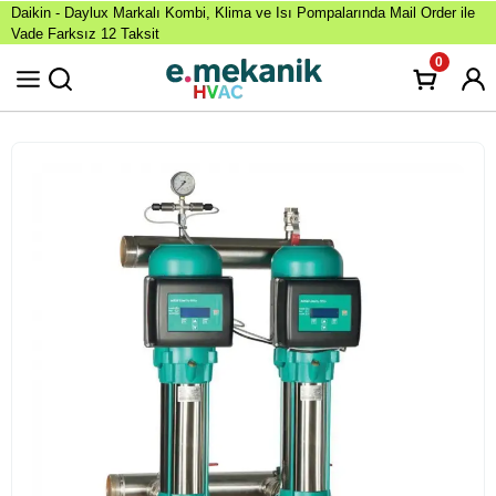
Daikin - Daylux Markalı Kombi, Klima ve Isı Pompalarında Mail Order ile
Vade Farksız 12 Taksit
0