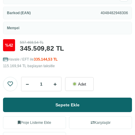
Barkod (EAN)
4048482948306
Menşei
597.468,54 TL
%42
345.509,82 TL
Havale / EFT ile
335.144,53 TL
115.169,94 TL başlayan taksitle
Adet
Sepete Ekle
Proje Listeme Ekle
Karşılaştır