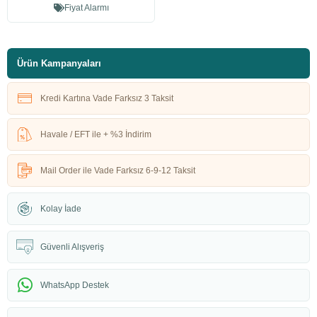
Fiyat Alarmı
Ürün Kampanyaları
Kredi Kartına Vade Farksız 3 Taksit
Havale / EFT ile + %3 İndirim
Mail Order ile Vade Farksız 6-9-12 Taksit
Kolay İade
Güvenli Alışveriş
WhatsApp Destek