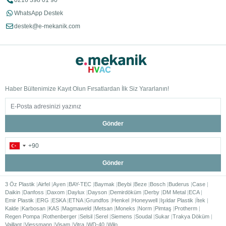
0216 398 01 90
WhatsApp Destek
destek@e-mekanik.com
Haber Bültenimize Kayıt Olun Fırsatlardan İlk Siz Yararlanın!
Gönder
Gönder
3 Öz Plastik
Airfel
Ayen
BAY-TEC
Baymak
Beybi
Beze
Bosch
Buderus
Case
Daikin
Danfoss
Daxom
Daylux
Dayson
Demirdöküm
Derby
DM Metal
ECA
Emir Plastik
ERG
ESKA
ETNA
Grundfos
Henkel
Honeywell
Işıldar Plastik
İtek
Kalde
Karbosan
KAS
Magmaweld
Metsan
Moneks
Norm
Pimtaş
Protherm
Regen Pompa
Rothenberger
Selsil
Serel
Siemens
Soudal
Sukar
Trakya Döküm
Vaillant
Viessmann
Visam
Vitra
WD-40
Wilo