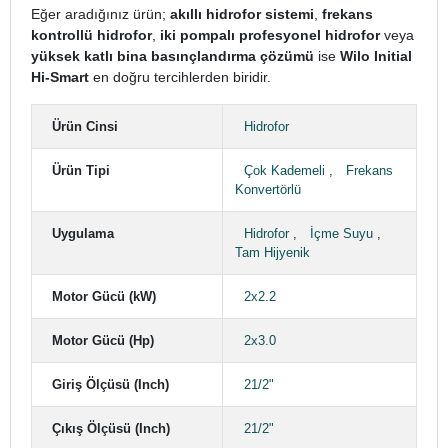
Eğer aradığınız ürün;
akıllı hidrofor sistemi
,
frekans
kontrollü hidrofor
,
iki pompalı profesyonel hidrofor
veya
yüksek katlı bina basınçlandırma çözümü
ise
Wilo Initial
Hi-Smart
en doğru tercihlerden biridir.
Ürün Cinsi
Hidrofor
Ürün Tipi
Çok Kademeli
,
Frekans
Konvertörlü
Uygulama
Hidrofor
,
İçme Suyu
,
Tam Hijyenik
Motor Gücü (kW)
2x2.2
Motor Gücü (Hp)
2x3.0
Giriş Ölçüsü (Inch)
21/2"
Çıkış Ölçüsü (Inch)
21/2"