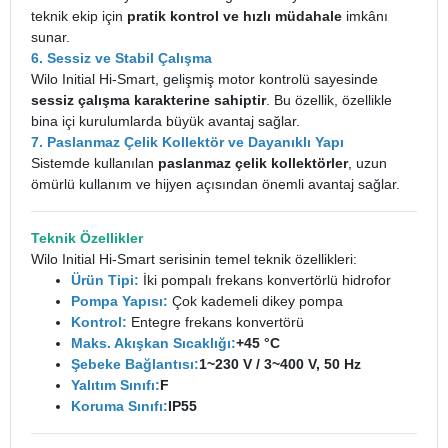
teknik ekip için
pratik kontrol ve hızlı müdahale
imkânı
sunar.
6. Sessiz ve Stabil Çalışma
Wilo Initial Hi-Smart, gelişmiş motor kontrolü sayesinde
sessiz çalışma karakterine sahiptir
. Bu özellik, özellikle
bina içi kurulumlarda büyük avantaj sağlar.
7. Paslanmaz Çelik Kollektör ve Dayanıklı Yapı
Sistemde kullanılan
paslanmaz çelik kollektörler
, uzun
ömürlü kullanım ve hijyen açısından önemli avantaj sağlar.
Teknik Özellikler
Wilo Initial Hi-Smart serisinin temel teknik özellikleri:
Ürün Tipi:
İki pompalı frekans konvertörlü hidrofor
Pompa Yapısı:
Çok kademeli dikey pompa
Kontrol:
Entegre frekans konvertörü
Maks. Akışkan Sıcaklığı:
+45 °C
Şebeke Bağlantısı:
1~230 V / 3~400 V, 50 Hz
Yalıtım Sınıfı:
F
Koruma Sınıfı:
IP55