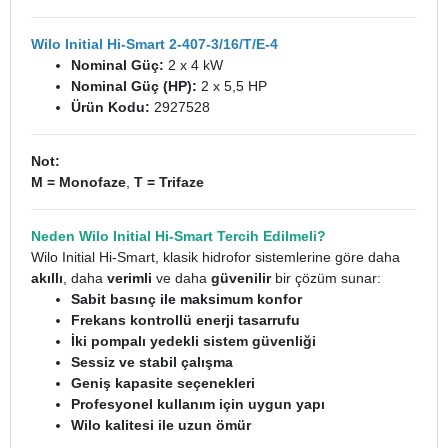
Wilo Initial Hi-Smart 2-407-3/16/T/E-4
Nominal Güç:
2 x 4 kW
Nominal Güç (HP):
2 x 5,5 HP
Ürün Kodu:
2927528
Not:
M = Monofaze
,
T = Trifaze
Neden Wilo Initial Hi-Smart Tercih Edilmeli?
Wilo Initial Hi-Smart, klasik hidrofor sistemlerine göre daha
akıllı
, daha
verimli
ve daha
güvenilir
bir çözüm sunar:
Sabit basınç ile maksimum konfor
Frekans kontrollü enerji tasarrufu
İki pompalı yedekli sistem güvenliği
Sessiz ve stabil çalışma
Geniş kapasite seçenekleri
Profesyonel kullanım için uygun yapı
Wilo kalitesi ile uzun ömür