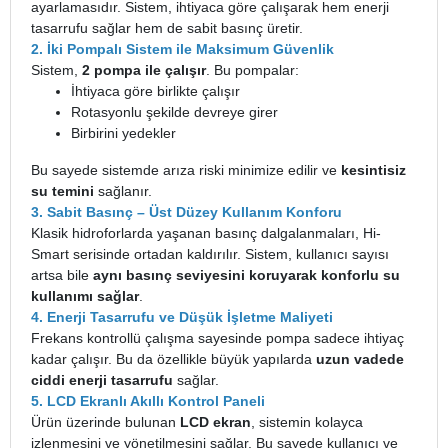
ayarlamasıdır. Sistem, ihtiyaca göre çalışarak hem enerji
tasarrufu sağlar hem de sabit basınç üretir.
2. İki Pompalı Sistem ile Maksimum Güvenlik
Sistem,
2 pompa ile çalışır
. Bu pompalar:
İhtiyaca göre birlikte çalışır
Rotasyonlu şekilde devreye girer
Birbirini yedekler
Bu sayede sistemde arıza riski minimize edilir ve
kesintisiz
su temini
sağlanır.
3. Sabit Basınç – Üst Düzey Kullanım Konforu
Klasik hidroforlarda yaşanan basınç dalgalanmaları, Hi-
Smart serisinde ortadan kaldırılır. Sistem, kullanıcı sayısı
artsa bile
aynı basınç seviyesini koruyarak konforlu su
kullanımı sağlar
.
4. Enerji Tasarrufu ve Düşük İşletme Maliyeti
Frekans kontrollü çalışma sayesinde pompa sadece ihtiyaç
kadar çalışır. Bu da özellikle büyük yapılarda
uzun vadede
ciddi enerji tasarrufu
sağlar.
5. LCD Ekranlı Akıllı Kontrol Paneli
Ürün üzerinde bulunan
LCD ekran
, sistemin kolayca
izlenmesini ve yönetilmesini sağlar. Bu sayede kullanıcı ve