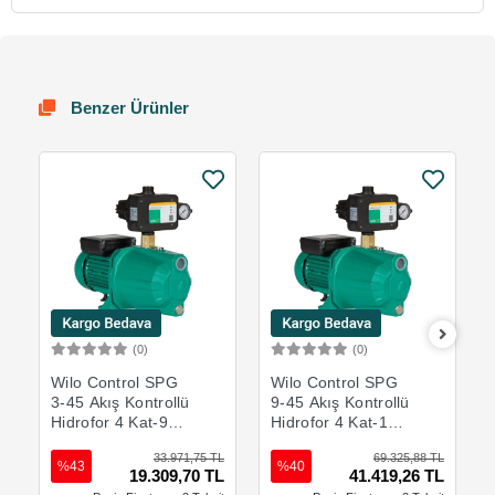
Benzer Ürünler
(0)
(0)
Sepete Ekle
Sepete Ekle
Wilo Control SPG
Wilo Control SPG
3-45 Akış Kontrollü
9-45 Akış Kontrollü
Hidrofor 4 Kat-9
Hidrofor 4 Kat-17
Daire
Daire
33.971,75 TL
69.325,88 TL
%43
%40
19.309,70 TL
41.419,26 TL