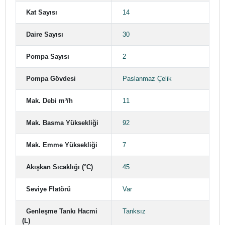
Kat Sayısı
14
Daire Sayısı
30
Pompa Sayısı
2
Pompa Gövdesi
Paslanmaz Çelik
Mak. Debi m³/h
11
Mak. Basma Yüksekliği
92
Mak. Emme Yüksekliği
7
Akışkan Sıcaklığı (°C)
45
Seviye Flatörü
Var
Genleşme Tankı Hacmi
Tanksız
(L)