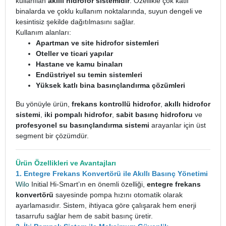
kullanılan
akıllı hidrofor sistemidir
. Özellikle çok katlı
binalarda ve çoklu kullanım noktalarında, suyun dengeli ve
kesintisiz şekilde dağıtılmasını sağlar.
Kullanım alanları:
Apartman ve site hidrofor sistemleri
Oteller ve ticari yapılar
Hastane ve kamu binaları
Endüstriyel su temin sistemleri
Yüksek katlı bina basınçlandırma çözümleri
Bu yönüyle ürün,
frekans kontrollü hidrofor
,
akıllı hidrofor
sistemi
,
iki pompalı hidrofor
,
sabit basınç hidroforu
ve
profesyonel su basınçlandırma sistemi
arayanlar için üst
segment bir çözümdür.
Ürün Özellikleri ve Avantajları
1. Entegre Frekans Konvertörü ile Akıllı Basınç Yönetimi
Wilo
Initial Hi-Smart’ın en önemli özelliği,
entegre frekans
konvertörü
sayesinde pompa hızını otomatik olarak
ayarlamasıdır. Sistem, ihtiyaca göre çalışarak hem enerji
tasarrufu sağlar hem de sabit basınç üretir.