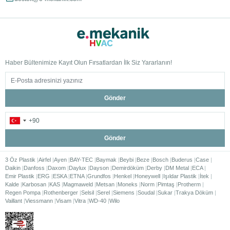
Haber Bültenimize Kayıt Olun Fırsatlardan İlk Siz Yararlanın!
Gönder
Gönder
3 Öz Plastik
Airfel
Ayen
BAY-TEC
Baymak
Beybi
Beze
Bosch
Buderus
Case
Daikin
Danfoss
Daxom
Daylux
Dayson
Demirdöküm
Derby
DM Metal
ECA
Emir Plastik
ERG
ESKA
ETNA
Grundfos
Henkel
Honeywell
Işıldar Plastik
İtek
Kalde
Karbosan
KAS
Magmaweld
Metsan
Moneks
Norm
Pimtaş
Protherm
Regen Pompa
Rothenberger
Selsil
Serel
Siemens
Soudal
Sukar
Trakya Döküm
Vaillant
Viessmann
Visam
Vitra
WD-40
Wilo