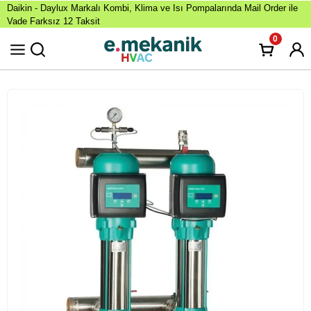
Daikin - Daylux Markalı Kombi, Klima ve Isı Pompalarında Mail Order ile
Vade Farksız 12 Taksit
0