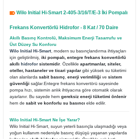
Wilo Initial Hi-Smart 2-405-3/16/T/E-3 İki Pompalı
Frekans Konvertörlü Hidrofor - 8 Kat / 70 Daire
Akıllı Basınç Kontrolü, Maksimum Enerji Tasarrufu ve
Üst Düzey Su Konforu
Wilo Initial Hi-Smart
, modern su basınçlandırma ihtiyaçları
için geliştirilmiş,
iki pompalı, entegre frekans konvertörlü
akıllı
hidrofor
sistemidir
. Özellikle
apartmanlar, siteler,
oteller, hastaneler ve ticari yapılar
gibi yüksek su tüketimi
olan alanlarda
sabit basınç
,
enerji verimliliği
ve
sistem
güvenliği
sağlar.
Entegre frekans konvertörü sayesinde
pompa hızı, sistemin anlık ihtiyacına göre otomatik olarak
ayarlanır. Bu sayede hem
gereksiz enerji tüketimi önlenir
hem de
sabit ve konforlu su basıncı
elde edilir.
Wilo Initial Hi-Smart Ne İşe Yarar?
Wilo Initial Hi-Smart, suyun yeterli basınçla ulaşmadığı veya
yoğun kullanım nedeniyle basınç düşüşü yaşanan yapılarda