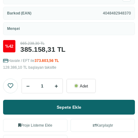
Barkod (EAN)
4048482948370
Menşei
665.238,30 TL
%42
385.158,31 TL
Havale / EFT ile
373.603,56 TL
128.386,10 TL başlayan taksitle
Adet
Sepete Ekle
Proje Listeme Ekle
Karşılaştır