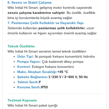
6. Sessiz ve Stabil Çalışma
Wilo Initial Hi-Smart, gelişmiş motor kontrolü sayesinde
sessiz çalışma karakterine sahiptir
. Bu özellik, özellikle
bina içi kurulumlarda büyük avantaj sağlar.
7. Paslanmaz Çelik Kollektör ve Dayanıklı Yapı
Sistemde kullanılan
paslanmaz çelik kollektörler
, uzun
ömürlü kullanım ve hijyen açısından önemli avantaj sağlar.
Teknik Özellikler
Wilo Initial Hi-Smart serisinin temel teknik özellikleri:
Ürün Tipi:
İki pompalı frekans konvertörlü hidrofor
Pompa Yapısı:
Çok kademeli dikey pompa
Kontrol:
Entegre frekans konvertörü
Maks. Akışkan Sıcaklığı:
+45 °C
Şebeke Bağlantısı:
1~230 V / 3~400 V, 50 Hz
Yalıtım Sınıfı:
F
Koruma Sınıfı:
IP55
Teslimat Kapsamı
Wilo Initial Hi-Smart paket içeriği: