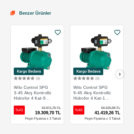
Benzer Ürünler
(0)
(0)
Sepete Ekle
Sepete Ekle
Wilo Control SPG
Wilo Control SPG
3-45 Akış Kontrollü
9-45 Akış Kontrollü
Hidrofor 4 Kat-9
Hidrofor 4 Kat-17
Daire
Daire
33.971,75 TL
69.325,88 TL
%43
%40
19.309,70 TL
41.419,26 TL
Peşin Fiyatına x 3 Taksit
Peşin Fiyatına x 3 Taksit