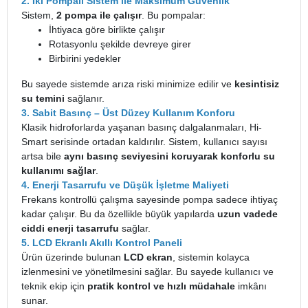
2. İki Pompalı Sistem ile Maksimum Güvenlik
Sistem,
2 pompa ile çalışır
. Bu pompalar:
İhtiyaca göre birlikte çalışır
Rotasyonlu şekilde devreye girer
Birbirini yedekler
Bu sayede sistemde arıza riski minimize edilir ve
kesintisiz
su temini
sağlanır.
3. Sabit Basınç – Üst Düzey Kullanım Konforu
Klasik hidroforlarda yaşanan basınç dalgalanmaları, Hi-
Smart serisinde ortadan kaldırılır. Sistem, kullanıcı sayısı
artsa bile
aynı basınç seviyesini koruyarak konforlu su
kullanımı sağlar
.
4. Enerji Tasarrufu ve Düşük İşletme Maliyeti
Frekans kontrollü çalışma sayesinde pompa sadece ihtiyaç
kadar çalışır. Bu da özellikle büyük yapılarda
uzun vadede
ciddi enerji tasarrufu
sağlar.
5. LCD Ekranlı Akıllı Kontrol Paneli
Ürün üzerinde bulunan
LCD ekran
, sistemin kolayca
izlenmesini ve yönetilmesini sağlar. Bu sayede kullanıcı ve
teknik ekip için
pratik kontrol ve hızlı müdahale
imkânı
sunar.