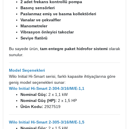
2 adet frekans kontrollü pompa
Basınç sensörleri
Paslanmaz emiş ve basma kollektörleri
Vanalar ve çekvalfler
Manometreler
Vibrasyon önleyici takozlar
Seviye flatörü
Bu sayede ürün,
tam entegre paket hidrofor sistemi
olarak
sunulur.
Model Seçenekleri
Wilo Initial Hi-Smart serisi, farklı kapasite ihtiyaçlarına göre
geniş model seçenekleri sunar:
Wilo Initial Hi-Smart 2-304-3/16/M/E-1,1
Nominal Güç:
2 x 1,1 kW
Nominal Güç (HP):
2 x 1,5 HP
Ürün Kodu:
2927519
Wilo Initial Hi-Smart 2-305-3/16/M/E-1,5
Nominal Güç:
2 x 1,5 kW