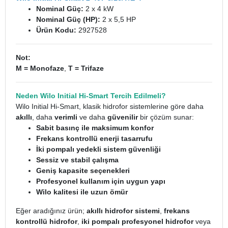
Nominal Güç:
2 x 4 kW
Nominal Güç (HP):
2 x 5,5 HP
Ürün Kodu:
2927528
Not:
M = Monofaze
,
T = Trifaze
Neden Wilo Initial Hi-Smart Tercih Edilmeli?
Wilo Initial Hi-Smart, klasik hidrofor sistemlerine göre daha
akıllı
, daha
verimli
ve daha
güvenilir
bir çözüm sunar:
Sabit basınç ile maksimum konfor
Frekans kontrollü enerji tasarrufu
İki pompalı yedekli sistem güvenliği
Sessiz ve stabil çalışma
Geniş kapasite seçenekleri
Profesyonel kullanım için uygun yapı
Wilo kalitesi ile uzun ömür
Eğer aradığınız ürün;
akıllı hidrofor sistemi
,
frekans
kontrollü hidrofor
,
iki pompalı profesyonel hidrofor
veya