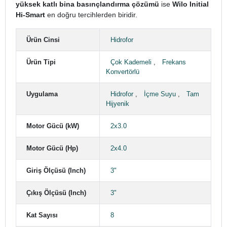
yüksek katlı bina basınçlandırma çözümü
ise
Wilo Initial
Hi-Smart
en doğru tercihlerden biridir.
Ürün Cinsi
Hidrofor
Ürün Tipi
Çok Kademeli
,
Frekans
Konvertörlü
Uygulama
Hidrofor
,
İçme Suyu
,
Tam
Hijyenik
Motor Gücü (kW)
2x3.0
Motor Gücü (Hp)
2x4.0
Giriş Ölçüsü (Inch)
3"
Çıkış Ölçüsü (Inch)
3"
Kat Sayısı
8