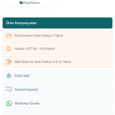
Fiyat Alarmı
Ürün Kampanyaları
Kredi Kartına Vade Farksız 3 Taksit
Havale / EFT ile + %3 İndirim
Mail Order ile Vade Farksız 6-9-12 Taksit
Kolay İade
Güvenli Alışveriş
WhatsApp Destek