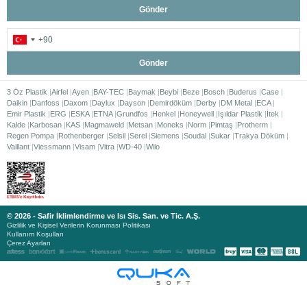
Gönder
Gönder
3 Öz Plastik
Airfel
Ayen
BAY-TEC
Baymak
Beybi
Beze
Bosch
Buderus
Case
Daikin
Danfoss
Daxom
Daylux
Dayson
Demirdöküm
Derby
DM Metal
ECA
Emir Plastik
ERG
ESKA
ETNA
Grundfos
Henkel
Honeywell
Işıldar Plastik
İtek
Kalde
Karbosan
KAS
Magmaweld
Metsan
Moneks
Norm
Pimtaş
Protherm
Regen Pompa
Rothenberger
Selsil
Serel
Siemens
Soudal
Sukar
Trakya Döküm
Vaillant
Viessmann
Visam
Vitra
WD-40
Wilo
© 2026 - Safir İklimlendirme ve Isı Sis. San. ve Tic. A.Ş.
Gizlilik ve Kişisel Verilerin Korunması Politikası
Kullanım Koşulları
Çerez Ayarları