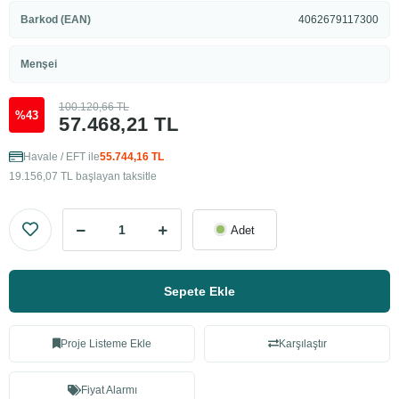
Barkod (EAN)
4062679117300
Menşei
100.120,66 TL
%43
57.468,21 TL
Havale / EFT ile
55.744,16 TL
19.156,07 TL başlayan taksitle
Adet
Sepete Ekle
Proje Listeme Ekle
Karşılaştır
Fiyat Alarmı