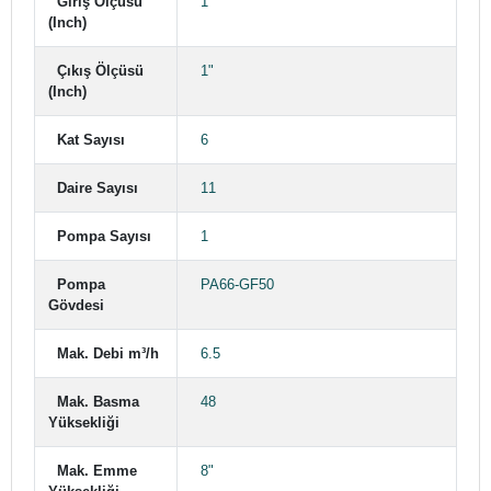
Giriş Ölçüsü
1"
(Inch)
Çıkış Ölçüsü
1"
(Inch)
Kat Sayısı
6
Daire Sayısı
11
Pompa Sayısı
1
Pompa
PA66-GF50
Gövdesi
Mak. Debi m³/h
6.5
Mak. Basma
48
Yüksekliği
Mak. Emme
8"