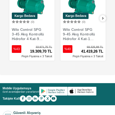
(0)
(0)
Sepete Ekle
Sepete Ekle
Wilo Control SPG
Wilo Control SPG
3-45 Akış Kontrollü
9-45 Akış Kontrollü
Hidrofor 4 Kat-9
Hidrofor 4 Kat-17
Daire
Daire
33.971,75 TL
69.325,88 TL
%43
%40
19.309,70 TL
41.419,26 TL
Peşin Fiyatına x 3 Taksit
Peşin Fiyatına x 3 Taksit
Mobile Uygulamaya
özel avantajlardan yararlanın!
X
Takipte Kal!
Güvenli Alışveriş