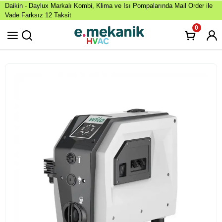
Daikin - Daylux Markalı Kombi, Klima ve Isı Pompalarında Mail Order ile
Vade Farksız 12 Taksit
0