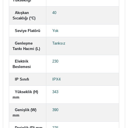
Yüksekliği
Akışkan
40
Sıcaklığı (°C)
Seviye Flatörü
Yok
Genleşme
Tanksız
Tankı Hacmi (L)
Elektrik
230
Beslemesi
IP Sınıfı
IPX4
Yükseklik (H)
343
mm
Genişlik (W)
390
mm
Derinlik (D) mm
276