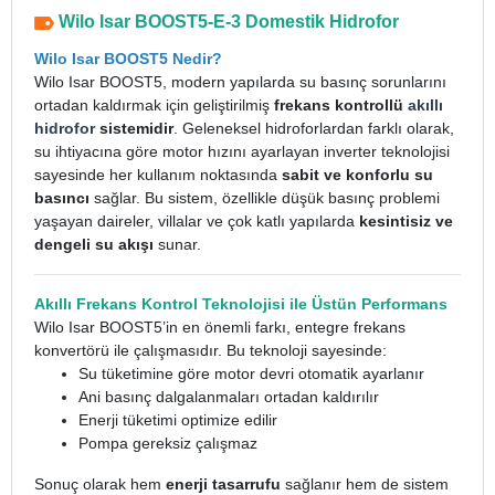
Wilo Isar BOOST5-E-3 Domestik Hidrofor
Wilo Isar BOOST5 Nedir?
Wilo Isar BOOST5, modern yapılarda su basınç sorunlarını
ortadan kaldırmak için geliştirilmiş
frekans kontrollü
akıllı
hidrofor
sistemidir
. Geleneksel hidroforlardan farklı olarak,
su ihtiyacına göre motor hızını ayarlayan inverter teknolojisi
sayesinde her kullanım noktasında
sabit ve konforlu su
basıncı
sağlar. Bu sistem, özellikle düşük basınç problemi
yaşayan daireler, villalar ve çok katlı yapılarda
kesintisiz ve
dengeli su akışı
sunar.
Akıllı Frekans Kontrol Teknolojisi ile Üstün Performans
Wilo Isar BOOST5’in en önemli farkı, entegre frekans
konvertörü ile çalışmasıdır. Bu teknoloji sayesinde:
Su tüketimine göre motor devri otomatik ayarlanır
Ani basınç dalgalanmaları ortadan kaldırılır
Enerji tüketimi optimize edilir
Pompa gereksiz çalışmaz
Sonuç olarak hem
enerji tasarrufu
sağlanır hem de sistem