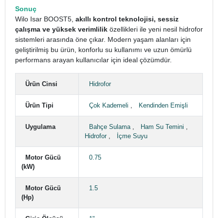
Sonuç
Wilo Isar BOOST5,
akıllı kontrol teknolojisi, sessiz
çalışma ve yüksek verimlilik
özellikleri ile yeni nesil hidrofor
sistemleri arasında öne çıkar. Modern yaşam alanları için
geliştirilmiş bu ürün, konforlu su kullanımı ve uzun ömürlü
performans arayan kullanıcılar için ideal çözümdür.
Ürün Cinsi
Hidrofor
Ürün Tipi
Çok Kademeli
,
Kendinden Emişli
Uygulama
Bahçe Sulama
,
Ham Su Temini
,
Hidrofor
,
İçme Suyu
Motor Gücü
0.75
(kW)
Motor Gücü
1.5
(Hp)