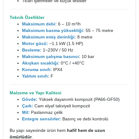
Ticari işletmeler ve küçük tesisler
Teknik Özellikler
Maksimum debi:
6 – 10 m³/h
Maksimum basma yüksekliği:
55 – 75 metre
Maksimum emiş derinliği:
8 metre
Motor gücü:
~1.1 kW (1.5 HP)
Besleme:
1~230V / 50 Hz
Maksimum çalışma basıncı:
10 bar
Akışkan sıcaklığı:
0°C / +40°C
Koruma sınıfı:
IPX4
Yalıtım sınıfı:
F
Malzeme ve Yapı Kalitesi
Gövde:
Yüksek dayanımlı kompozit (PA66-GF50)
Çark:
Cam elyaf takviyeli kompozit
Mil:
Paslanmaz çelik
Entegre sensörler:
Basınç ve debi kontrolü
Bu yapı sayesinde ürün hem
hafif hem de uzun
ömürlüdür
.