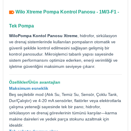
Wilo Xtreme Pompa Kontrol Panosu - 1M/3-F1 -
Tek Pompa
Wilo
Pompa Kontol Panosu
Xtreme
, hidrofor, sirkülasyon
ve drenaj sistemlerinde kullanılan pompaların otomatik ve
güvenli şekilde kontrol edilmesini sağlayan gelişmiş bir
kontrol panosudur. Mikroişlemci tabanlı yapısı sayesinde
sistem performansını optimize ederken, enerji verimliliği ve
işletme güvenliğini maksimum seviyeye çıkarır.
Özellikler/Ürün avantajları
Maksimum esneklik
Beş seçilebilir mod (Atık Su, Temiz Su, Sensör, Çoklu Tank,
Dur/Çalıştır) ve 4-20 mA sensörler, flatörler veya elektrotlarla
çalışma yeteneği sayesinde tek bir pano; hidrofor,
sirkülasyon ve drenaj görevlerinin tümünü karşılar—karma
makine daireleri ve yedek parça stokunu azaltmak için
idealdir.