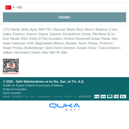
Gönder
3 Öz Plastik
Airfel
Ayen
BAY-TEC
Baymak
Beybi
Beze
Bosch
Buderus
Case
Daikin
Danfoss
Daxom
Daylux
Dayson
Demirdöküm
Derby
DM Metal
ECA
Emir Plastik
ERG
ESKA
ETNA
Grundfos
Henkel
Honeywell
Işıldar Plastik
İtek
Kalde
Karbosan
KAS
Magmaweld
Metsan
Moneks
Norm
Pimtaş
Protherm
Regen Pompa
Rothenberger
Selsil
Serel
Siemens
Soudal
Sukar
Trakya Döküm
Vaillant
Viessmann
Visam
Vitra
WD-40
Wilo
© 2026 - Safir İklimlendirme ve Isı Sis. San. ve Tic. A.Ş.
Gizlilik ve Kişisel Verilerin Korunması Politikası
Kullanım Koşulları
Çerez Ayarları