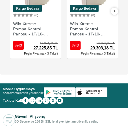
(0)
(0)
Sepete Ekle
Sepete Ekle
Wilo Xtreme
Wilo Xtreme
Pompa Kontrol
Pompa Kontrol
Panosu - 1T/10-F1
Panosu - 1T/10-
- Tek Pompa
F2-A - Tek Pompa
47.394,74 TL
51.021,82 TL
%43
%43
27.225,85 TL
29.303,18 TL
Peşin Fiyatına x 3 Taksit
Peşin Fiyatına x 3 Taksit
Mobile Uygulamaya
özel avantajlardan yararlanın!
X
Takipte Kal!
Güvenli Alışveriş
3D Secure ve 256 Bit SSL ile alışverişte tam güvenlik sağlar.