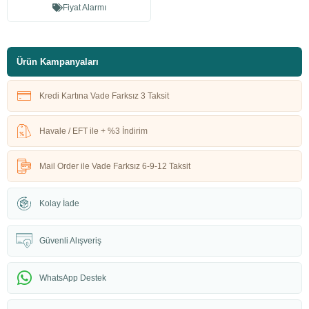
Fiyat Alarmı
Ürün Kampanyaları
Kredi Kartına Vade Farksız 3 Taksit
Havale / EFT ile + %3 İndirim
Mail Order ile Vade Farksız 6-9-12 Taksit
Kolay İade
Güvenli Alışveriş
WhatsApp Destek