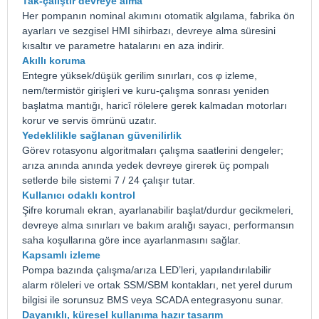
Tak-çalıştır devreye alma
Her pompanın nominal akımını otomatik algılama, fabrika ön
ayarları ve sezgisel HMI sihirbazı, devreye alma süresini
kısaltır ve parametre hatalarını en aza indirir.
Akıllı koruma
Entegre yüksek/düşük gerilim sınırları, cos φ izleme,
nem/termistör girişleri ve kuru-çalışma sonrası yeniden
başlatma mantığı, haricî rölelere gerek kalmadan motorları
korur ve servis ömrünü uzatır.
Yedeklilikle sağlanan güvenilirlik
Görev rotasyonu algoritmaları çalışma saatlerini dengeler;
arıza anında anında yedek devreye girerek üç pompalı
setlerde bile sistemi 7 / 24 çalışır tutar.
Kullanıcı odaklı kontrol
Şifre korumalı ekran, ayarlanabilir başlat/durdur gecikmeleri,
devreye alma sınırları ve bakım aralığı sayacı, performansın
saha koşullarına göre ince ayarlanmasını sağlar.
Kapsamlı izleme
Pompa bazında çalışma/arıza LED’leri, yapılandırılabilir
alarm röleleri ve ortak SSM/SBM kontakları, net yerel durum
bilgisi ile sorunsuz BMS veya SCADA entegrasyonu sunar.
Dayanıklı, küresel kullanıma hazır tasarım