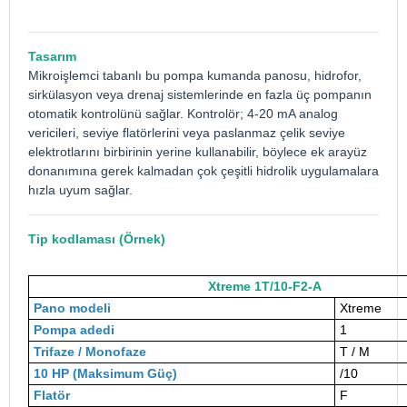
Tasarım
Mikroişlemci tabanlı bu
pompa kumanda panosu
, hidrofor,
sirkülasyon veya drenaj sistemlerinde en fazla üç pompanın
otomatik kontrolünü sağlar. Kontrolör; 4-20 mA analog
vericileri, seviye flatörlerini veya paslanmaz çelik seviye
elektrotlarını birbirinin yerine kullanabilir, böylece ek arayüz
donanımına gerek kalmadan çok çeşitli hidrolik uygulamalara
hızla uyum sağlar.
Tip kodlaması (Örnek)
Xtreme 1T/10-F2-A
Pano modeli
Xtreme
Pompa adedi
1
Trifaze / Monofaze
T / M
10 HP (Maksimum Güç)
/10
Flatör
F