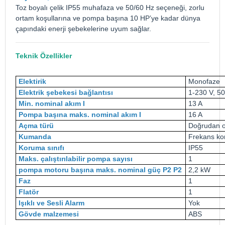
Toz boyalı çelik IP55 muhafaza ve 50/60 Hz seçeneği, zorlu
ortam koşullarına ve pompa başına 10 HP’ye kadar dünya
çapındaki enerji şebekelerine uyum sağlar.
Teknik Özellikler
Elektirik
Monofaze
Elektrik şebekesi bağlantısı
1-230 V, 5
Min. nominal akım I
13 A
Pompa başına maks. nominal akım I
16 A
Açma türü
Doğrudan o
Kumanda
Frekans ko
Koruma sınıfı
IP55
Maks. çalıştırılabilir pompa sayısı
1
pompa motoru başına maks. nominal güç P2 P2
2,2 kW
Faz
1
Flatör
1
Işıklı ve Sesli Alarm
Yok
Gövde malzemesi
ABS