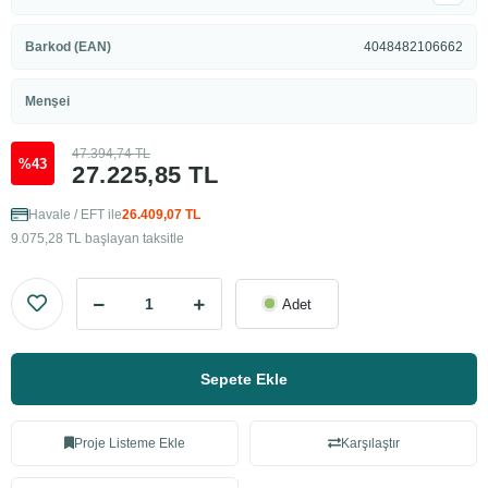
Barkod (EAN)
4048482106662
Menşei
47.394,74 TL
%43
27.225,85 TL
Havale / EFT ile
26.409,07 TL
9.075,28 TL başlayan taksitle
Adet
Sepete Ekle
Proje Listeme Ekle
Karşılaştır