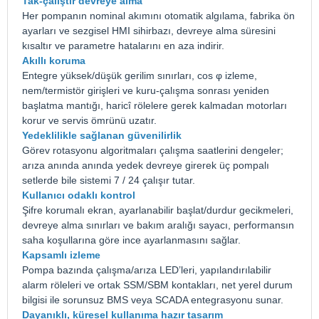
Tak-çalıştır devreye alma
Her pompanın nominal akımını otomatik algılama, fabrika ön
ayarları ve sezgisel HMI sihirbazı, devreye alma süresini
kısaltır ve parametre hatalarını en aza indirir.
Akıllı koruma
Entegre yüksek/düşük gerilim sınırları, cos φ izleme,
nem/termistör girişleri ve kuru-çalışma sonrası yeniden
başlatma mantığı, haricî rölelere gerek kalmadan motorları
korur ve servis ömrünü uzatır.
Yedeklilikle sağlanan güvenilirlik
Görev rotasyonu algoritmaları çalışma saatlerini dengeler;
arıza anında anında yedek devreye girerek üç pompalı
setlerde bile sistemi 7 / 24 çalışır tutar.
Kullanıcı odaklı kontrol
Şifre korumalı ekran, ayarlanabilir başlat/durdur gecikmeleri,
devreye alma sınırları ve bakım aralığı sayacı, performansın
saha koşullarına göre ince ayarlanmasını sağlar.
Kapsamlı izleme
Pompa bazında çalışma/arıza LED’leri, yapılandırılabilir
alarm röleleri ve ortak SSM/SBM kontakları, net yerel durum
bilgisi ile sorunsuz BMS veya SCADA entegrasyonu sunar.
Dayanıklı, küresel kullanıma hazır tasarım