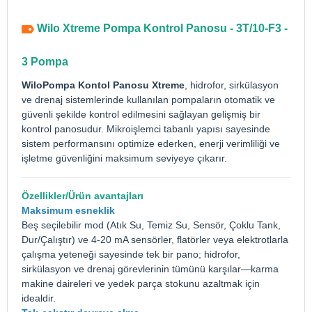
Wilo Xtreme Pompa Kontrol Panosu - 3T/10-F3 -
3 Pompa
Wilo
Pompa Kontol Panosu
Xtreme
, hidrofor, sirkülasyon
ve drenaj sistemlerinde kullanılan pompaların otomatik ve
güvenli şekilde kontrol edilmesini sağlayan gelişmiş bir
kontrol panosudur. Mikroişlemci tabanlı yapısı sayesinde
sistem performansını optimize ederken, enerji verimliliği ve
işletme güvenliğini maksimum seviyeye çıkarır.
Özellikler/Ürün avantajları
Maksimum esneklik
Beş seçilebilir mod (Atık Su, Temiz Su, Sensör, Çoklu Tank,
Dur/Çalıştır) ve 4-20 mA sensörler, flatörler veya elektrotlarla
çalışma yeteneği sayesinde tek bir pano; hidrofor,
sirkülasyon ve drenaj görevlerinin tümünü karşılar—karma
makine daireleri ve yedek parça stokunu azaltmak için
idealdir.