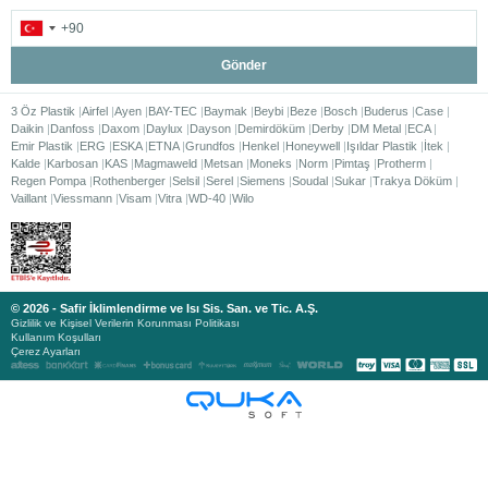
Gönder
3 Öz Plastik
Airfel
Ayen
BAY-TEC
Baymak
Beybi
Beze
Bosch
Buderus
Case
Daikin
Danfoss
Daxom
Daylux
Dayson
Demirdöküm
Derby
DM Metal
ECA
Emir Plastik
ERG
ESKA
ETNA
Grundfos
Henkel
Honeywell
Işıldar Plastik
İtek
Kalde
Karbosan
KAS
Magmaweld
Metsan
Moneks
Norm
Pimtaş
Protherm
Regen Pompa
Rothenberger
Selsil
Serel
Siemens
Soudal
Sukar
Trakya Döküm
Vaillant
Viessmann
Visam
Vitra
WD-40
Wilo
© 2026 - Safir İklimlendirme ve Isı Sis. San. ve Tic. A.Ş.
Gizlilik ve Kişisel Verilerin Korunması Politikası
Kullanım Koşulları
Çerez Ayarları