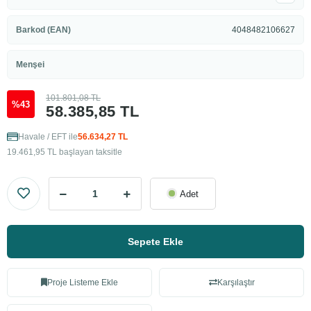
Barkod (EAN)
4048482106627
Menşei
101.801,08 TL
%43
58.385,85 TL
Havale / EFT ile
56.634,27 TL
19.461,95 TL başlayan taksitle
Adet
Sepete Ekle
Proje Listeme Ekle
Karşılaştır