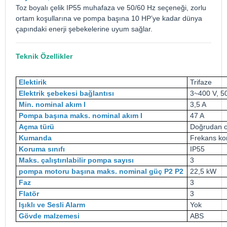
Toz boyalı çelik IP55 muhafaza ve 50/60 Hz seçeneği, zorlu
ortam koşullarına ve pompa başına 10 HP’ye kadar dünya
çapındaki enerji şebekelerine uyum sağlar.
Teknik Özellikler
Elektirik
Trifaze
Elektrik şebekesi bağlantısı
3~400 V, 5
Min. nominal akım I
3,5 A
Pompa başına maks. nominal akım I
47 A
Açma türü
Doğrudan o
Kumanda
Frekans ko
Koruma sınıfı
IP55
Maks. çalıştırılabilir pompa sayısı
3
pompa motoru başına maks. nominal güç P2 P2
22,5 kW
Faz
3
Flatör
3
Işıklı ve Sesli Alarm
Yok
Gövde malzemesi
ABS