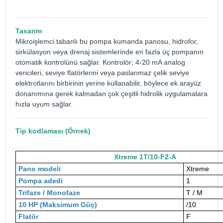
Tasarım
Mikroişlemci tabanlı bu
pompa kumanda panosu
, hidrofor,
sirkülasyon veya drenaj sistemlerinde en fazla üç pompanın
otomatik kontrolünü sağlar. Kontrolör; 4-20 mA analog
vericileri, seviye flatörlerini veya paslanmaz çelik seviye
elektrotlarını birbirinin yerine kullanabilir, böylece ek arayüz
donanımına gerek kalmadan çok çeşitli hidrolik uygulamalara
hızla uyum sağlar.
Tip kodlaması (Örnek)
Xtreme 1T/10-F2-A
Pano modeli
Xtreme
Pompa adedi
1
Trifaze / Monofaze
T / M
10 HP (Maksimum Güç)
/10
Flatör
F