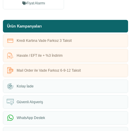
Fiyat Alarmı
Ürün Kampanyaları
Kredi Kartına Vade Farksız 3 Taksit
Havale / EFT ile + %3 İndirim
Mail Order ile Vade Farksız 6-9-12 Taksit
Kolay İade
Güvenli Alışveriş
WhatsApp Destek