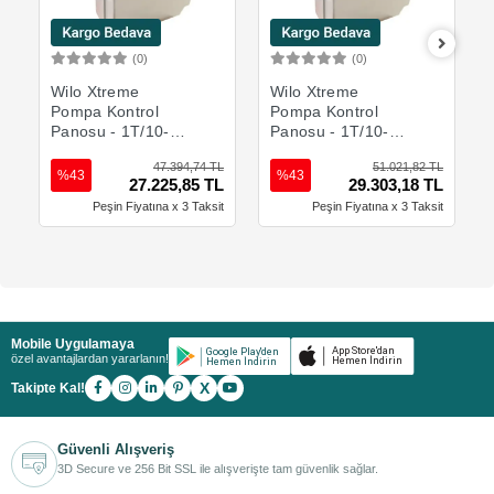
(0)
(0)
Sepete Ekle
Sepete Ekle
Wilo Xtreme
Wilo Xtreme
Pompa Kontrol
Pompa Kontrol
Panosu - 1T/10-F1
Panosu - 1T/10-
- Tek Pompa
F2-A - Tek Pompa
47.394,74 TL
51.021,82 TL
%43
%43
27.225,85 TL
29.303,18 TL
Peşin Fiyatına x 3 Taksit
Peşin Fiyatına x 3 Taksit
Mobile Uygulamaya
özel avantajlardan yararlanın!
X
Takipte Kal!
Güvenli Alışveriş
3D Secure ve 256 Bit SSL ile alışverişte tam güvenlik sağlar.