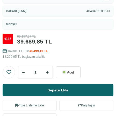
Barkod (EAN)
4048482106613
Menşei
69.157,27 TL
%43
39.689,85 TL
Havale / EFT ile
38.499,15 TL
13.229,95 TL başlayan taksitle
Adet
Sepete Ekle
Proje Listeme Ekle
Karşılaştır