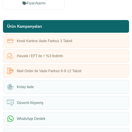
Fiyat Alarmı
Ürün Kampanyaları
Kredi Kartına Vade Farksız 3 Taksit
Havale / EFT ile + %3 İndirim
Mail Order ile Vade Farksız 6-9-12 Taksit
Kolay İade
Güvenli Alışveriş
WhatsApp Destek