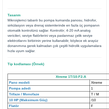
Tasarım
Mikroişlemci tabanlı bu
pompa kumanda panosu
, hidrofor,
sirkülasyon veya drenaj sistemlerinde en fazla üç pompanın
otomatik kontrolünü sağlar. Kontrolör; 4-20 mA analog
vericileri, seviye flatörlerini veya paslanmaz çelik seviye
elektrotlarını birbirinin yerine kullanabilir, böylece ek arayüz
donanımına gerek kalmadan çok çeşitli hidrolik uygulamalara
hızla uyum sağlar.
Tip kodlaması (Örnek)
Xtreme 1T/10-F2-A
Pano modeli
Xtreme
Pompa adedi
1
Trifaze / Monofaze
T / M
10 HP (Maksimum Güç)
/10
Flatör
F