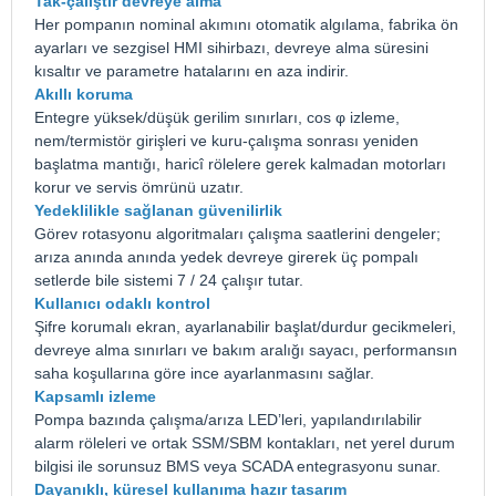
Tak-çalıştır devreye alma
Her pompanın nominal akımını otomatik algılama, fabrika ön
ayarları ve sezgisel HMI sihirbazı, devreye alma süresini
kısaltır ve parametre hatalarını en aza indirir.
Akıllı koruma
Entegre yüksek/düşük gerilim sınırları, cos φ izleme,
nem/termistör girişleri ve kuru-çalışma sonrası yeniden
başlatma mantığı, haricî rölelere gerek kalmadan motorları
korur ve servis ömrünü uzatır.
Yedeklilikle sağlanan güvenilirlik
Görev rotasyonu algoritmaları çalışma saatlerini dengeler;
arıza anında anında yedek devreye girerek üç pompalı
setlerde bile sistemi 7 / 24 çalışır tutar.
Kullanıcı odaklı kontrol
Şifre korumalı ekran, ayarlanabilir başlat/durdur gecikmeleri,
devreye alma sınırları ve bakım aralığı sayacı, performansın
saha koşullarına göre ince ayarlanmasını sağlar.
Kapsamlı izleme
Pompa bazında çalışma/arıza LED’leri, yapılandırılabilir
alarm röleleri ve ortak SSM/SBM kontakları, net yerel durum
bilgisi ile sorunsuz BMS veya SCADA entegrasyonu sunar.
Dayanıklı, küresel kullanıma hazır tasarım