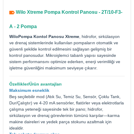
Wilo Xtreme Pompa Kontrol Panosu - 2T/10-F3-
A - 2 Pompa
Wilo
Pompa Kontol Panosu
Xtreme
, hidrofor, sirkülasyon
ve drenaj sistemlerinde kullanılan pompaların otomatik ve
güvenli şekilde kontrol edilmesini sağlayan gelişmiş bir
kontrol panosudur. Mikroişlemci tabanlı yapısı sayesinde
sistem performansını optimize ederken, enerji verimliliği ve
işletme güvenliğini maksimum seviyeye çıkarır.
Özellikler/Ürün avantajları
Maksimum esneklik
Beş seçilebilir mod (Atık Su, Temiz Su, Sensör, Çoklu Tank,
Dur/Çalıştır) ve 4-20 mA sensörler, flatörler veya elektrotlarla
çalışma yeteneği sayesinde tek bir pano; hidrofor,
sirkülasyon ve drenaj görevlerinin tümünü karşılar—karma
makine daireleri ve yedek parça stokunu azaltmak için
idealdir.