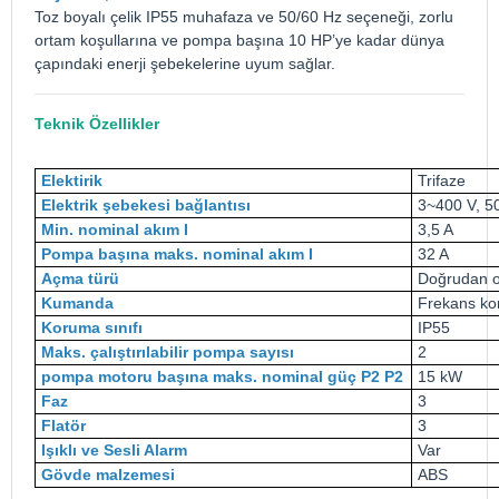
Toz boyalı çelik IP55 muhafaza ve 50/60 Hz seçeneği, zorlu
ortam koşullarına ve pompa başına 10 HP’ye kadar dünya
çapındaki enerji şebekelerine uyum sağlar.
Teknik Özellikler
Elektirik
Trifaze
Elektrik şebekesi bağlantısı
3~400 V, 5
Min. nominal akım I
3,5 A
Pompa başına maks. nominal akım I
32 A
Açma türü
Doğrudan o
Kumanda
Frekans ko
Koruma sınıfı
IP55
Maks. çalıştırılabilir pompa sayısı
2
pompa motoru başına maks. nominal güç P2 P2
15 kW
Faz
3
Flatör
3
Işıklı ve Sesli Alarm
Var
Gövde malzemesi
ABS