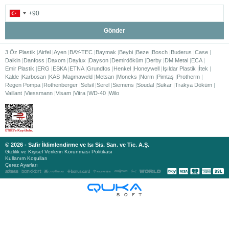
Gönder
3 Öz Plastik
Airfel
Ayen
BAY-TEC
Baymak
Beybi
Beze
Bosch
Buderus
Case
Daikin
Danfoss
Daxom
Daylux
Dayson
Demirdöküm
Derby
DM Metal
ECA
Emir Plastik
ERG
ESKA
ETNA
Grundfos
Henkel
Honeywell
Işıldar Plastik
İtek
Kalde
Karbosan
KAS
Magmaweld
Metsan
Moneks
Norm
Pimtaş
Protherm
Regen Pompa
Rothenberger
Selsil
Serel
Siemens
Soudal
Sukar
Trakya Döküm
Vaillant
Viessmann
Visam
Vitra
WD-40
Wilo
© 2026 - Safir İklimlendirme ve Isı Sis. San. ve Tic. A.Ş.
Gizlilik ve Kişisel Verilerin Korunması Politikası
Kullanım Koşulları
Çerez Ayarları