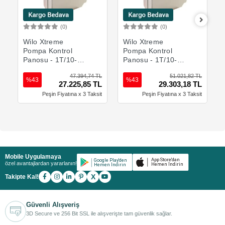
(0)
(0)
Sepete Ekle
Sepete Ekle
Wilo Xtreme
Wilo Xtreme
Pompa Kontrol
Pompa Kontrol
Panosu - 1T/10-F1
Panosu - 1T/10-
- Tek Pompa
F2-A - Tek Pompa
47.394,74 TL
51.021,82 TL
%43
%43
27.225,85 TL
29.303,18 TL
Peşin Fiyatına x 3 Taksit
Peşin Fiyatına x 3 Taksit
Mobile Uygulamaya
özel avantajlardan yararlanın!
X
Takipte Kal!
Güvenli Alışveriş
3D Secure ve 256 Bit SSL ile alışverişte tam güvenlik sağlar.