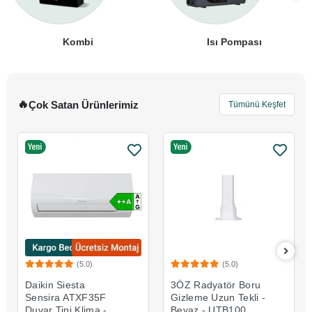
Kombi
Isı Pompası
Çok Satan Ürünlerimiz
Tümünü Keşfet
(5.0)
(5.0)
Sepete Ekle
Sepete Ekle
Daikin Siesta
3ÖZ Radyatör Boru
Sensira ATXF35F
Gizleme Uzun Tekli -
Duvar Tipi Klima -
Beyaz - UTB100