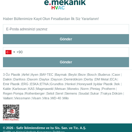
Haber Bültenimize Kayıt Olun Fırsatlardan İlk Siz Yararlanın!
Gönder
Gönder
3 Öz Plastik
Airfel
Ayen
BAY-TEC
Baymak
Beybi
Beze
Bosch
Buderus
Case
Daikin
Danfoss
Daxom
Daylux
Dayson
Demirdöküm
Derby
DM Metal
ECA
Emir Plastik
ERG
ESKA
ETNA
Grundfos
Henkel
Honeywell
Işıldar Plastik
İtek
Kalde
Karbosan
KAS
Magmaweld
Metsan
Moneks
Norm
Pimtaş
Protherm
Regen Pompa
Rothenberger
Selsil
Serel
Siemens
Soudal
Sukar
Trakya Döküm
Vaillant
Viessmann
Visam
Vitra
WD-40
Wilo
© 2026 - Safir İklimlendirme ve Isı Sis. San. ve Tic. A.Ş.
Gizlilik ve Kişisel Verilerin Korunması Politikası