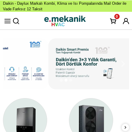
Daikin - Daylux Markalı Kombi, Klima ve Isı Pompalarında Mail Order ile
Vade Farksız 12 Taksit
0