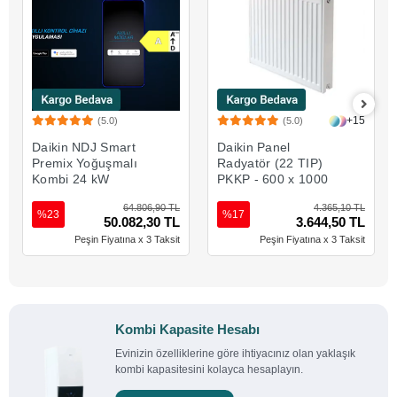
+15
(5.0)
(5.0)
Sepete Ekle
Sepete Ekle
Daikin NDJ Smart
Daikin Panel
Premix Yoğuşmalı
Radyatör (22 TIP)
Kombi 24 kW
PKKP - 600 x 1000
64.806,90 TL
4.365,10 TL
%23
%17
50.082,30 TL
3.644,50 TL
Peşin Fiyatına x 3 Taksit
Peşin Fiyatına x 3 Taksit
Kombi Kapasite Hesabı
Evinizin özelliklerine göre ihtiyacınız olan yaklaşık
kombi kapasitesini kolayca hesaplayın.