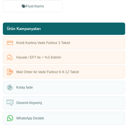
Fiyat Alarmı
Ürün Kampanyaları
Kredi Kartına Vade Farksız 3 Taksit
Havale / EFT ile + %3 İndirim
Mail Order ile Vade Farksız 6-9-12 Taksit
Kolay İade
Güvenli Alışveriş
WhatsApp Destek