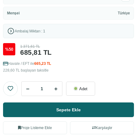
Menşei
Türkiye
Ambalaj Miktarı : 1
1.371,61 TL
%50
685,81 TL
Havale / EFT ile
665,23 TL
228,60 TL başlayan taksitle
Adet
Sepete Ekle
Proje Listeme Ekle
Karşılaştır