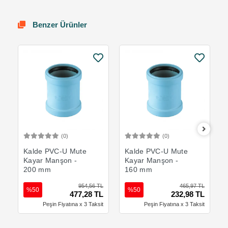
Benzer Ürünler
(0)
(0)
Sepete Ekle
Sepete Ekle
Kalde PVC-U Mute
Kalde PVC-U Mute
Kayar Manşon -
Kayar Manşon -
200 mm
160 mm
954,56 TL
465,97 TL
%50
%50
477,28 TL
232,98 TL
Peşin Fiyatına x 3 Taksit
Peşin Fiyatına x 3 Taksit