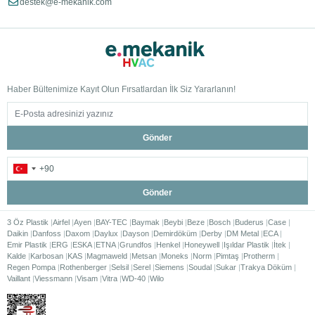
destek@e-mekanik.com
Haber Bültenimize Kayıt Olun Fırsatlardan İlk Siz Yararlanın!
Gönder
Gönder
3 Öz Plastik
Airfel
Ayen
BAY-TEC
Baymak
Beybi
Beze
Bosch
Buderus
Case
Daikin
Danfoss
Daxom
Daylux
Dayson
Demirdöküm
Derby
DM Metal
ECA
Emir Plastik
ERG
ESKA
ETNA
Grundfos
Henkel
Honeywell
Işıldar Plastik
İtek
Kalde
Karbosan
KAS
Magmaweld
Metsan
Moneks
Norm
Pimtaş
Protherm
Regen Pompa
Rothenberger
Selsil
Serel
Siemens
Soudal
Sukar
Trakya Döküm
Vaillant
Viessmann
Visam
Vitra
WD-40
Wilo