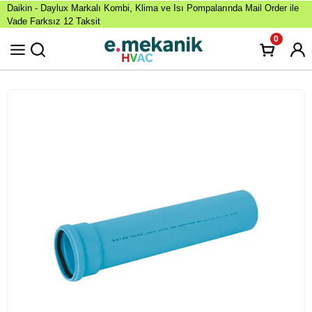
Daikin - Daylux Markalı Kombi, Klima ve Isı Pompalarında Mail Order ile
Vade Farksız 12 Taksit
0