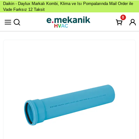
Daikin - Daylux Markalı Kombi, Klima ve Isı Pompalarında Mail Order ile
Vade Farksız 12 Taksit
0