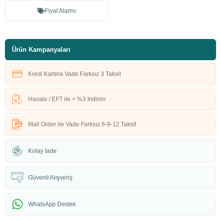
Fiyat Alarmı
Ürün Kampanyaları
Kredi Kartına Vade Farksız 3 Taksit
Havale / EFT ile + %3 İndirim
Mail Order ile Vade Farksız 6-9-12 Taksit
Kolay İade
Güvenli Alışveriş
WhatsApp Destek