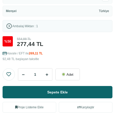
Menşei
Türkiye
Ambalaj Miktarı : 1
554,88 TL
%50
277,44 TL
Havale / EFT ile
269,11 TL
92,48 TL başlayan taksitle
Adet
Sepete Ekle
Proje Listeme Ekle
Karşılaştır