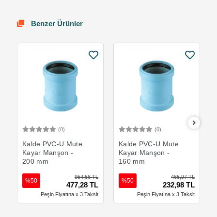
Benzer Ürünler
(0)
(0)
Sepete Ekle
Sepete Ekle
Kalde PVC-U Mute
Kalde PVC-U Mute
Kayar Manşon -
Kayar Manşon -
200 mm
160 mm
954,56 TL
465,97 TL
%50
%50
477,28 TL
232,98 TL
Peşin Fiyatına x 3 Taksit
Peşin Fiyatına x 3 Taksit