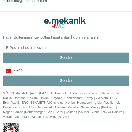
destek@e-mekanik.com
Haber Bültenimize Kayıt Olun Fırsatlardan İlk Siz Yararlanın!
Gönder
Gönder
3 Öz Plastik
Airfel
Ayen
BAY-TEC
Baymak
Beybi
Beze
Bosch
Buderus
Case
Daikin
Danfoss
Daxom
Daylux
Dayson
Demirdöküm
Derby
DM Metal
ECA
Emir Plastik
ERG
ESKA
ETNA
Grundfos
Henkel
Honeywell
Işıldar Plastik
İtek
Kalde
Karbosan
KAS
Magmaweld
Metsan
Moneks
Norm
Pimtaş
Protherm
Regen Pompa
Rothenberger
Selsil
Serel
Siemens
Soudal
Sukar
Trakya Döküm
Vaillant
Viessmann
Visam
Vitra
WD-40
Wilo