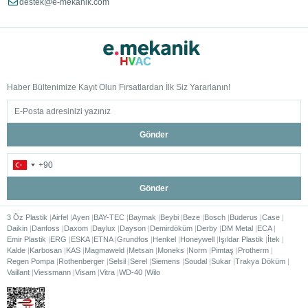
destek@e-mekanik.com
Haber Bültenimize Kayıt Olun Fırsatlardan İlk Siz Yararlanın!
Gönder
Gönder
3 Öz Plastik
Airfel
Ayen
BAY-TEC
Baymak
Beybi
Beze
Bosch
Buderus
Case
Daikin
Danfoss
Daxom
Daylux
Dayson
Demirdöküm
Derby
DM Metal
ECA
Emir Plastik
ERG
ESKA
ETNA
Grundfos
Henkel
Honeywell
Işıldar Plastik
İtek
Kalde
Karbosan
KAS
Magmaweld
Metsan
Moneks
Norm
Pimtaş
Protherm
Regen Pompa
Rothenberger
Selsil
Serel
Siemens
Soudal
Sukar
Trakya Döküm
Vaillant
Viessmann
Visam
Vitra
WD-40
Wilo