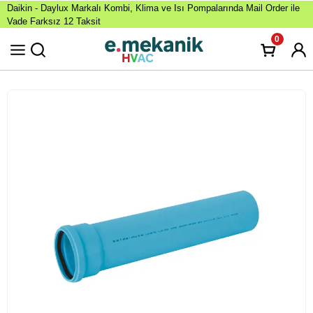
Daikin - Daylux Markalı Kombi, Klima ve Isı Pompalarında Mail Order ile
Vade Farksız 12 Taksit
0