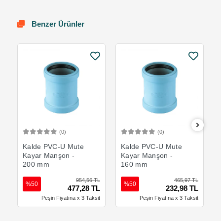
Benzer Ürünler
(0)
(0)
Sepete Ekle
Sepete Ekle
Kalde PVC-U Mute
Kalde PVC-U Mute
Kayar Manşon -
Kayar Manşon -
200 mm
160 mm
954,56 TL
465,97 TL
%50
%50
477,28 TL
232,98 TL
Peşin Fiyatına x 3 Taksit
Peşin Fiyatına x 3 Taksit