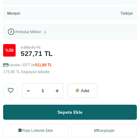
Menşei
Türkiye
Ambalaj Miktarı : 1
1.055,42 TL
%50
527,71 TL
Havale / EFT ile
511,88 TL
175,90 TL başlayan taksitle
Adet
Sepete Ekle
Proje Listeme Ekle
Karşılaştır