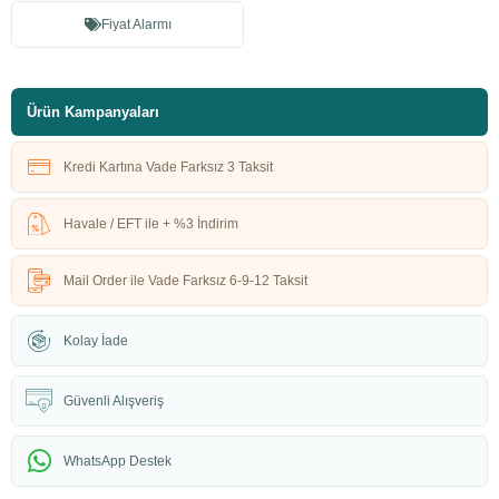
Fiyat Alarmı
Ürün Kampanyaları
Kredi Kartına Vade Farksız 3 Taksit
Havale / EFT ile + %3 İndirim
Mail Order ile Vade Farksız 6-9-12 Taksit
Kolay İade
Güvenli Alışveriş
WhatsApp Destek