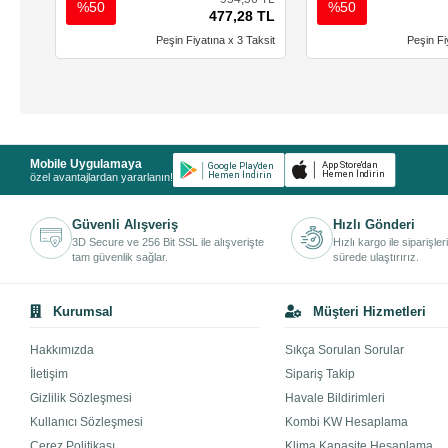
%50
%50
477,28 TL
Peşin Fiyatına x 3 Taksit
Peşin Fi
Mobile Uygulamaya
özel avantajlardan yararlanın!
Güvenli Alışveriş
Hızlı Gönderi
3D Secure ve 256 Bit SSL ile alışverişte
Hızlı kargo ile siparişler
tam güvenlik sağlar.
sürede ulaştırırız.
Kurumsal
Müşteri Hizmetleri
Hakkımızda
Sıkça Sorulan Sorular
İletişim
Sipariş Takip
Gizlilik Sözleşmesi
Havale Bildirimleri
Kullanıcı Sözleşmesi
Kombi KW Hesaplama
Çerez Politikası
Klima Kapasite Hesaplama