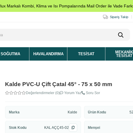
ylux Markalı Kombi, Klima ve Isı Pompalarında Mail Order ile Vade Farks
Sipariş Takip
MEKANI
SOĞUTMA
HAVALANDIRMA
TESISAT
TESISAT
Kalde PVC-U Çift Çatal 45° - 75 x 50 mm
Değerlendirmeler (0)
Yorum Yaz
Soru Sor
Marka
Kalde
Ürün Kodu
5
Stok Kodu
KAL AÇÇ45-02
Menşei