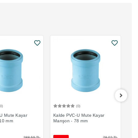
(0)
(0)
Sepete Ekle
Sepete Ekle
U Mute Kayar
Kalde PVC-U Mute Kayar
Kal
110 mm
Manşon - 78 mm
Man
288,59 TL
78,02 TL