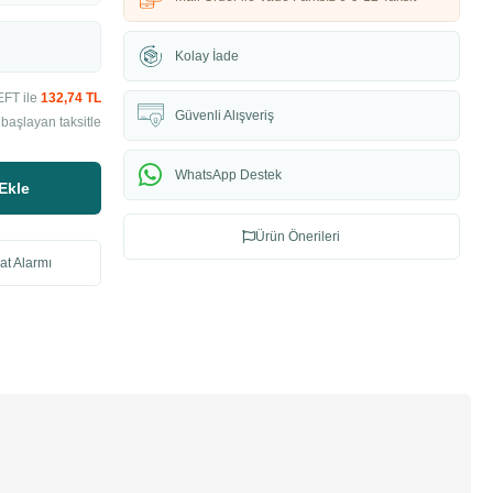
Kolay İade
EFT ile
132,74 TL
Güvenli Alışveriş
başlayan taksitle
WhatsApp Destek
Ekle
Ürün Önerileri
at Alarmı