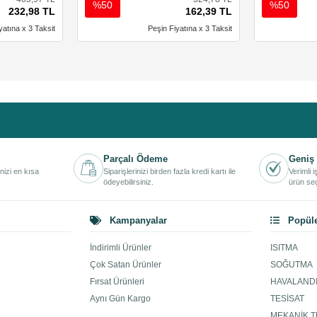
%50
%50
232,98 TL
162,39 TL
yatına x 3 Taksit
Peşin Fiyatına x 3 Taksit
Parçalı Ödeme
Geniş 
inizi en kısa
Siparişlerinizi birden fazla kredi kartı ile
Verimli 
ödeyebilirsiniz.
ürün seç
Kampanyalar
Popüle
İndirimli Ürünler
ISITMA
Çok Satan Ürünler
SOĞUTMA
Fırsat Ürünleri
HAVALAND
Aynı Gün Kargo
TESİSAT
MEKANİK T