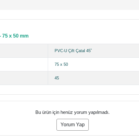
 - 75 x 50 mm
PVC-U Çift Çatal 45˚
75 x 50
45
Bu ürün için henüz yorum yapılmadı.
Yorum Yap