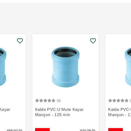
(0)
Ekle
Sepete Ekle
Kayar
Kalde PVC-U Mute Kayar
Kalde PVC-
Manşon - 125 mm
Manşon - 
465,97 TL
324,78 TL