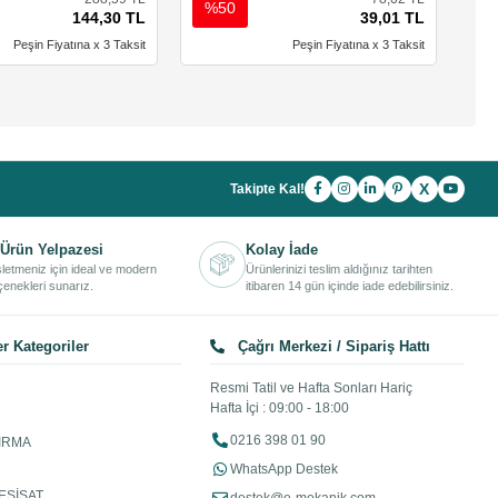
%50
%
144,30 TL
39,01 TL
Peşin Fiyatına x 3 Taksit
Peşin Fiyatına x 3 Taksit
X
Takipte Kal!
Ürün Yelpazesi
Kolay İade
işletmeniz için ideal ve modern
Ürünlerinizi teslim aldığınız tarihten
enekleri sunarız.
itibaren 14 gün içinde iade edebilirsiniz.
r Kategoriler
Çağrı Merkezi / Sipariş Hattı
Resmi Tatil ve Hafta Sonları Hariç
Hafta İçi : 09:00 - 18:00
0216 398 01 90
IRMA
WhatsApp Destek
ESİSAT