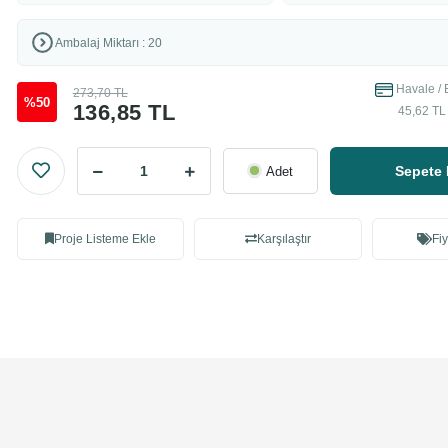
Ambalaj Miktarı : 20
Havale / 
273,70 TL
%50
136,85 TL
45,62 TL 
Sepete 
Adet
Proje Listeme Ekle
Karşılaştır
Fiy