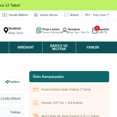
ız 12 Taksit
Havale Bildirimi
Yardım Servisi
İletişim
TRY - Türk Lirası
Teslimat
0
Proje Listem
Hesabım
Sepetim
Favori Ürünlerim
Giriş Yap / Üye Ol
0,00 TL
Bölge Seçin
K
BANYO VE
HIRDAVAT
YANGIN
MUTFAK
Ürün Kampanyaları
Paylaş
Kredi Kartına Vade Farksız 3 Taksit
213-dbr-0l0k45
Havale / EFT ile + %3 İndirim
Türkiye
Mail Order ile Vade Farksız 6-9-12 Taksit