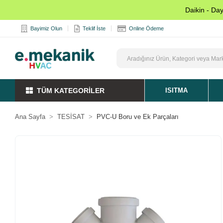
Daikin - Da
Bayimiz Olun
Teklif İste
Online Ödeme
TÜM KATEGORİLER
ISITMA
Ana Sayfa
TESİSAT
PVC-U Boru ve Ek Parçaları