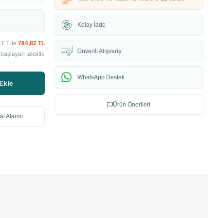
Kolay İade
EFT ile
784,82 TL
Güvenli Alışveriş
başlayan taksitle
WhatsApp Destek
Ekle
Ürün Önerileri
at Alarmı