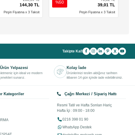
%50
%
144,30 TL
39,01 TL
Peşin Fiyatına x 3 Taksit
Peşin Fiyatına x 3 Taksit
X
Takipte Kal!
Ürün Yelpazesi
Kolay İade
işletmeniz için ideal ve modern
Ürünlerinizi teslim aldığınız tarihten
enekleri sunarız.
itibaren 14 gün içinde iade edebilirsiniz.
r Kategoriler
Çağrı Merkezi / Sipariş Hattı
Resmi Tatil ve Hafta Sonları Hariç
Hafta İçi : 09:00 - 18:00
0216 398 01 90
IRMA
WhatsApp Destek
ESİSAT