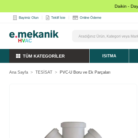
Daikin - Da
Bayimiz Olun
Teklif İste
Online Ödeme
TÜM KATEGORİLER
ISITMA
Ana Sayfa
TESİSAT
PVC-U Boru ve Ek Parçaları