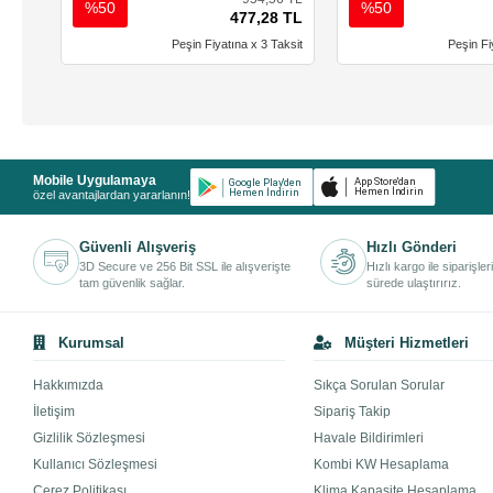
%50
%50
477,28 TL
Peşin Fiyatına x 3 Taksit
Peşin Fi
Mobile Uygulamaya
özel avantajlardan yararlanın!
Güvenli Alışveriş
Hızlı Gönderi
3D Secure ve 256 Bit SSL ile alışverişte
Hızlı kargo ile siparişler
tam güvenlik sağlar.
sürede ulaştırırız.
Kurumsal
Müşteri Hizmetleri
Hakkımızda
Sıkça Sorulan Sorular
İletişim
Sipariş Takip
Gizlilik Sözleşmesi
Havale Bildirimleri
Kullanıcı Sözleşmesi
Kombi KW Hesaplama
Çerez Politikası
Klima Kapasite Hesaplama