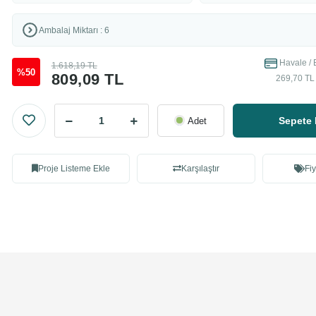
Ambalaj Miktarı : 6
Havale / 
1.618,19 TL
%50
809,09 TL
269,70 TL 
Sepete 
Adet
Proje Listeme Ekle
Karşılaştır
Fiy