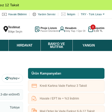
ız 12 Taksit
Havale Bildirimi
Yardım Servisi
İletişim
TRY - Türk Lirası
Teslimat
0
Proje Listem
Hesabım
Sepetim
Favori Ürünlerim
Giriş Yap / Üye Ol
0,00 TL
Bölge Seçin
K
BANYO VE
HIRDAVAT
YANGIN
MUTFAK
Ürün Kampanyaları
Paylaş
Kredi Kartına Vade Farksız 3 Taksit
13-dbr-xn0m45
Havale / EFT ile + %3 İndirim
Türkiye
Mail Order ile Vade Farksız 6-9-12 Taksit