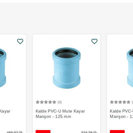
(0)
Ekle
Sepete Ekle
Kayar
Kalde PVC-U Mute Kayar
Kalde PVC-
Manşon - 125 mm
Manşon - 
465,97 TL
324,78 TL