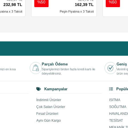
%50
%50
232,98 TL
162,39 TL
yatına x 3 Taksit
Peşin Fiyatına x 3 Taksit
Parçalı Ödeme
Geniş 
inizi en kısa
Siparişlerinizi birden fazla kredi kartı ile
Verimli 
ödeyebilirsiniz.
ürün seç
Kampanyalar
Popüle
İndirimli Ürünler
ISITMA
Çok Satan Ürünler
SOĞUTMA
Fırsat Ürünleri
HAVALAND
Aynı Gün Kargo
TESİSAT
MEKANİK T