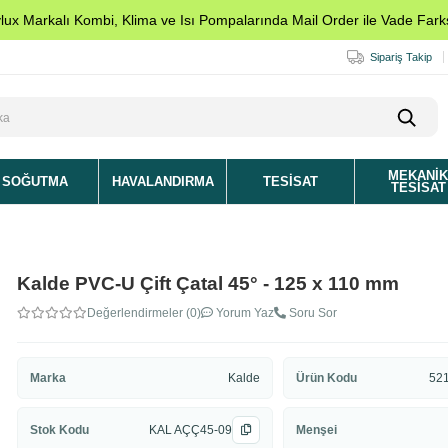
ylux Markalı Kombi, Klima ve Isı Pompalarında Mail Order ile Vade Farks
Sipariş Takip
MEKANI
SOĞUTMA
HAVALANDIRMA
TESISAT
TESISAT
Kalde PVC-U Çift Çatal 45° - 125 x 110 mm
Değerlendirmeler (0)
Yorum Yaz
Soru Sor
Marka
Kalde
Ürün Kodu
52
Stok Kodu
KAL AÇÇ45-09
Menşei