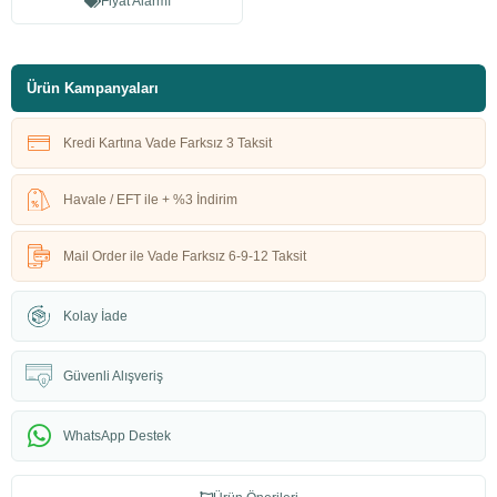
Fiyat Alarmı
Ürün Kampanyaları
Kredi Kartına Vade Farksız 3 Taksit
Havale / EFT ile + %3 İndirim
Mail Order ile Vade Farksız 6-9-12 Taksit
Kolay İade
Güvenli Alışveriş
WhatsApp Destek