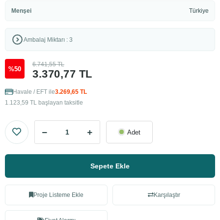
Menşei
Türkiye
Ambalaj Miktarı : 3
6.741,55 TL
%50
3.370,77 TL
Havale / EFT ile
3.269,65 TL
1.123,59 TL başlayan taksitle
Adet
Sepete Ekle
Proje Listeme Ekle
Karşılaştır