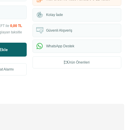
Kolay İade
EFT ile
0,00 TL
Güvenli Alışveriş
şlayan taksitle
WhatsApp Destek
Ekle
Ürün Önerileri
at Alarmı