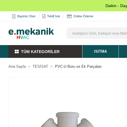
Daikin - Da
Bayimiz Olun
Teklif İste
Online Ödeme
TÜM KATEGORİLER
ISITMA
Ana Sayfa
TESİSAT
PVC-U Boru ve Ek Parçaları