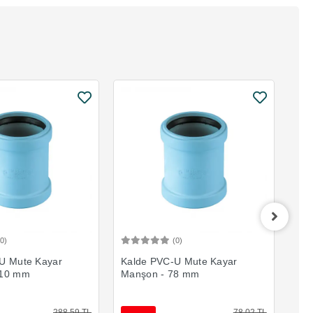
(0)
(0)
Sepete Ekle
Sepete Ekle
U Mute Kayar
Kalde PVC-U Mute Kayar
Kal
110 mm
Manşon - 78 mm
Man
288,59 TL
78,02 TL