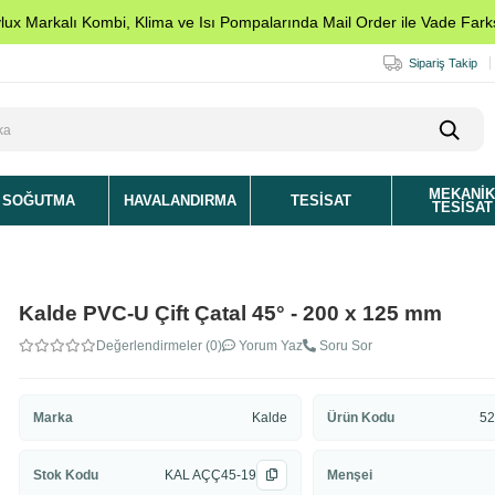
ylux Markalı Kombi, Klima ve Isı Pompalarında Mail Order ile Vade Farks
Sipariş Takip
MEKANI
SOĞUTMA
HAVALANDIRMA
TESISAT
TESISAT
Kalde PVC-U Çift Çatal 45° - 200 x 125 mm
Değerlendirmeler (0)
Yorum Yaz
Soru Sor
Marka
Kalde
Ürün Kodu
52
Stok Kodu
KAL AÇÇ45-19
Menşei