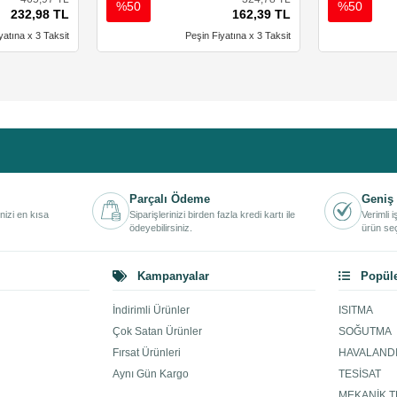
%50
%50
232,98 TL
162,39 TL
yatına x 3 Taksit
Peşin Fiyatına x 3 Taksit
Parçalı Ödeme
Geniş 
inizi en kısa
Siparişlerinizi birden fazla kredi kartı ile
Verimli 
ödeyebilirsiniz.
ürün seç
Kampanyalar
Popüle
İndirimli Ürünler
ISITMA
Çok Satan Ürünler
SOĞUTMA
Fırsat Ürünleri
HAVALAND
Aynı Gün Kargo
TESİSAT
MEKANİK T