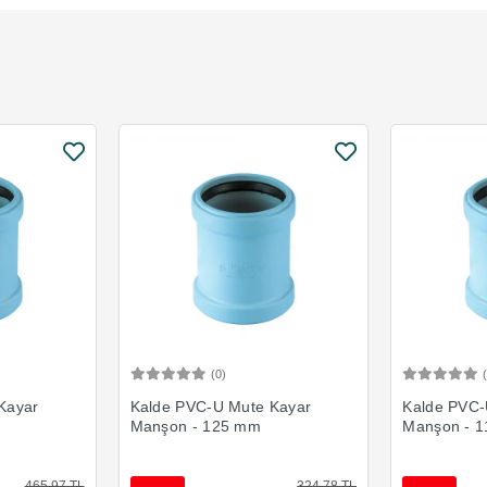
(0)
Ekle
Sepete Ekle
Kayar
Kalde PVC-U Mute Kayar
Kalde PVC-
Manşon - 125 mm
Manşon - 
465,97 TL
324,78 TL