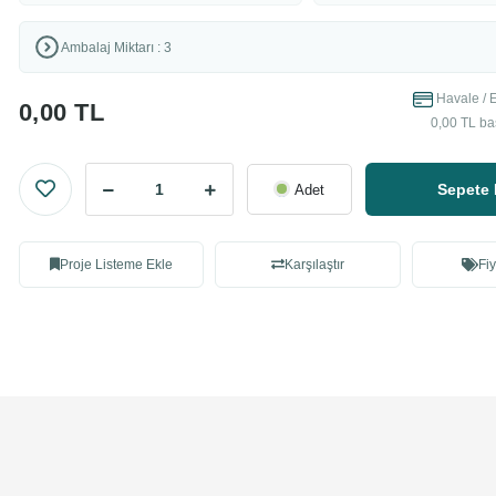
Ambalaj Miktarı : 3
Havale / 
0,00 TL
0,00 TL ba
Sepete 
Adet
Proje Listeme Ekle
Karşılaştır
Fiy