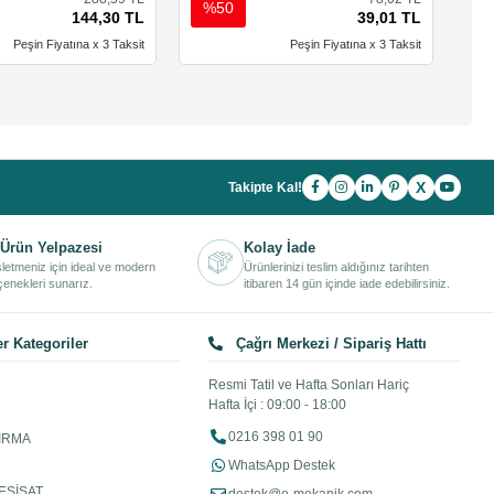
%50
%
144,30 TL
39,01 TL
Peşin Fiyatına x 3 Taksit
Peşin Fiyatına x 3 Taksit
X
Takipte Kal!
Ürün Yelpazesi
Kolay İade
işletmeniz için ideal ve modern
Ürünlerinizi teslim aldığınız tarihten
enekleri sunarız.
itibaren 14 gün içinde iade edebilirsiniz.
r Kategoriler
Çağrı Merkezi / Sipariş Hattı
Resmi Tatil ve Hafta Sonları Hariç
Hafta İçi : 09:00 - 18:00
0216 398 01 90
IRMA
WhatsApp Destek
ESİSAT