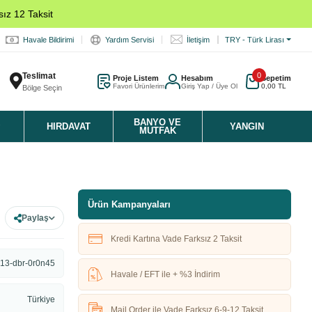
ız 12 Taksit
Havale Bildirimi
Yardım Servisi
İletişim
TRY - Türk Lirası
Teslimat
0
Proje Listem
Hesabım
Sepetim
Favori Ürünlerim
Giriş Yap / Üye Ol
0,00 TL
Bölge Seçin
K
BANYO VE
HIRDAVAT
YANGIN
MUTFAK
Ürün Kampanyaları
Paylaş
Kredi Kartına Vade Farksız 2 Taksit
13-dbr-0r0n45
Havale / EFT ile + %3 İndirim
Türkiye
Mail Order ile Vade Farksız 6-9-12 Taksit