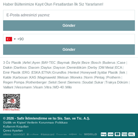
Haber Bültenimize Kayıt Olun Fırsatlardan İlk Siz Yararlanın!
Gönder
Gönder
3 Öz Plastik
Airfel
Ayen
BAY-TEC
Baymak
Beybi
Beze
Bosch
Buderus
Case
Daikin
Danfoss
Daxom
Daylux
Dayson
Demirdöküm
Derby
DM Metal
ECA
Emir Plastik
ERG
ESKA
ETNA
Grundfos
Henkel
Honeywell
Işıldar Plastik
İtek
Kalde
Karbosan
KAS
Magmaweld
Metsan
Moneks
Norm
Pimtaş
Protherm
Regen Pompa
Rothenberger
Selsil
Serel
Siemens
Soudal
Sukar
Trakya Döküm
Vaillant
Viessmann
Visam
Vitra
WD-40
Wilo
© 2026 - Safir İklimlendirme ve Isı Sis. San. ve Tic. A.Ş.
Gizlilik ve Kişisel Verilerin Korunması Politikası
Kullanım Koşulları
Çerez Ayarları