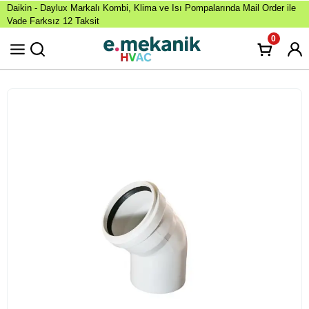
Daikin - Daylux Markalı Kombi, Klima ve Isı Pompalarında Mail Order ile
Vade Farksız 12 Taksit
0