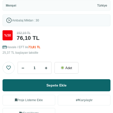
Menşei
Türkiye
Ambalaj Miktarı : 30
152,19 TL
%50
76,10 TL
Havale / EFT ile
73,81 TL
25,37 TL başlayan taksitle
Adet
Sepete Ekle
Proje Listeme Ekle
Karşılaştır