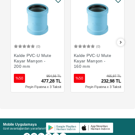
(0)
(0)
Sepete Ekle
Sepete Ekle
Kalde PVC-U Mute
Kalde PVC-U Mute
Kayar Manşon -
Kayar Manşon -
200 mm
160 mm
954,56 TL
465,97 TL
%50
%50
477,28 TL
232,98 TL
Peşin Fiyatına x 3 Taksit
Peşin Fiyatına x 3 Taksit
Mobile Uygulamaya
özel avantajlardan yararlanın!