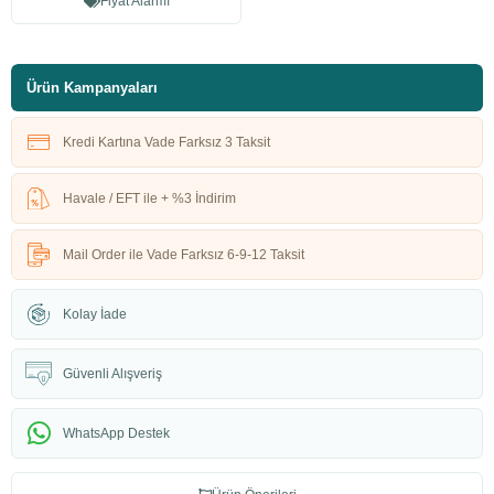
Fiyat Alarmı
Ürün Kampanyaları
Kredi Kartına Vade Farksız 3 Taksit
Havale / EFT ile + %3 İndirim
Mail Order ile Vade Farksız 6-9-12 Taksit
Kolay İade
Güvenli Alışveriş
WhatsApp Destek