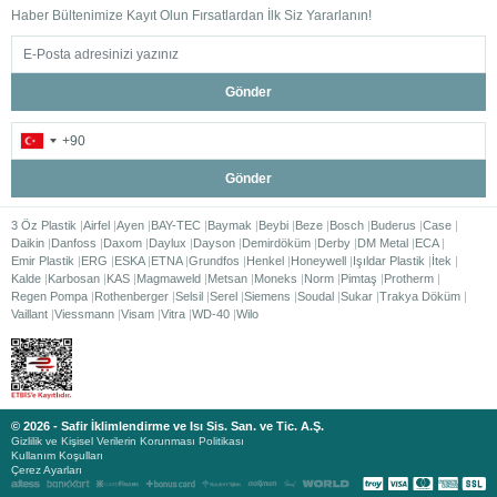
Haber Bültenimize Kayıt Olun Fırsatlardan İlk Siz Yararlanın!
Gönder
Gönder
3 Öz Plastik
Airfel
Ayen
BAY-TEC
Baymak
Beybi
Beze
Bosch
Buderus
Case
Daikin
Danfoss
Daxom
Daylux
Dayson
Demirdöküm
Derby
DM Metal
ECA
Emir Plastik
ERG
ESKA
ETNA
Grundfos
Henkel
Honeywell
Işıldar Plastik
İtek
Kalde
Karbosan
KAS
Magmaweld
Metsan
Moneks
Norm
Pimtaş
Protherm
Regen Pompa
Rothenberger
Selsil
Serel
Siemens
Soudal
Sukar
Trakya Döküm
Vaillant
Viessmann
Visam
Vitra
WD-40
Wilo
© 2026 - Safir İklimlendirme ve Isı Sis. San. ve Tic. A.Ş.
Gizlilik ve Kişisel Verilerin Korunması Politikası
Kullanım Koşulları
Çerez Ayarları