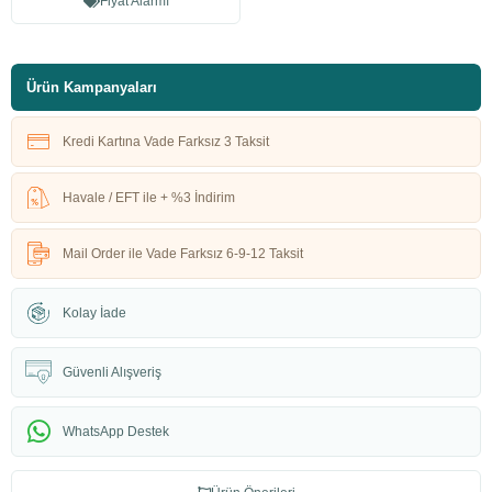
Fiyat Alarmı
Ürün Kampanyaları
Kredi Kartına Vade Farksız 3 Taksit
Havale / EFT ile + %3 İndirim
Mail Order ile Vade Farksız 6-9-12 Taksit
Kolay İade
Güvenli Alışveriş
WhatsApp Destek