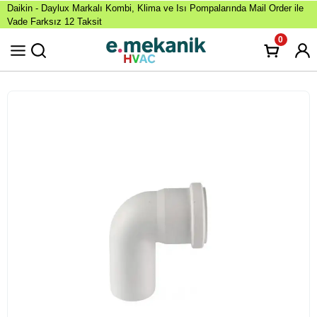
Daikin - Daylux Markalı Kombi, Klima ve Isı Pompalarında Mail Order ile
Vade Farksız 12 Taksit
0