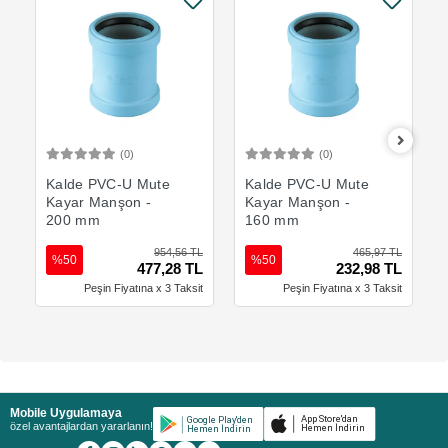
(0)
(0)
Sepete Ekle
Sepete Ekle
Kalde PVC-U Mute
Kalde PVC-U Mute
Kayar Manşon -
Kayar Manşon -
200 mm
160 mm
954,56 TL
465,97 TL
%50
%50
477,28 TL
232,98 TL
Peşin Fiyatına x 3 Taksit
Peşin Fiyatına x 3 Taksit
Mobile Uygulamaya
özel avantajlardan yararlanın!