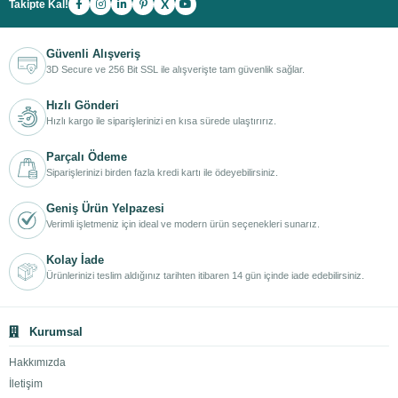
X
Takipte Kal!
Güvenli Alışveriş
3D Secure ve 256 Bit SSL ile alışverişte tam güvenlik sağlar.
Hızlı Gönderi
Hızlı kargo ile siparişlerinizi en kısa sürede ulaştırırız.
Parçalı Ödeme
Siparişlerinizi birden fazla kredi kartı ile ödeyebilirsiniz.
Geniş Ürün Yelpazesi
Verimli işletmeniz için ideal ve modern ürün seçenekleri sunarız.
Kolay İade
Ürünlerinizi teslim aldığınız tarihten itibaren 14 gün içinde iade edebilirsiniz.
Kurumsal
Hakkımızda
İletişim