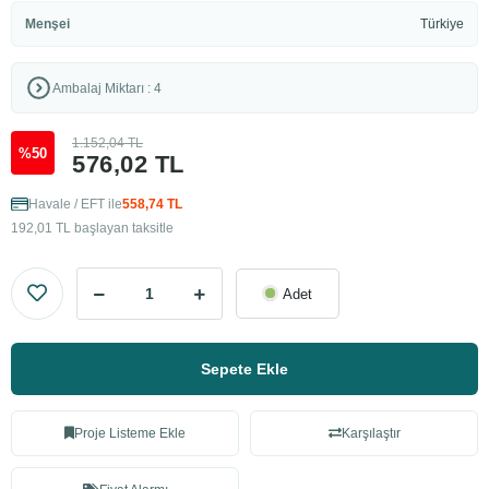
Menşei
Türkiye
Ambalaj Miktarı : 4
1.152,04 TL
%50
576,02 TL
Havale / EFT ile
558,74 TL
192,01 TL başlayan taksitle
Adet
Sepete Ekle
Proje Listeme Ekle
Karşılaştır