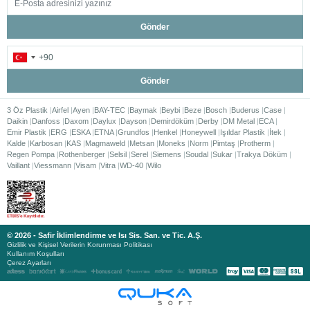
Gönder
Gönder
3 Öz Plastik
Airfel
Ayen
BAY-TEC
Baymak
Beybi
Beze
Bosch
Buderus
Case
Daikin
Danfoss
Daxom
Daylux
Dayson
Demirdöküm
Derby
DM Metal
ECA
Emir Plastik
ERG
ESKA
ETNA
Grundfos
Henkel
Honeywell
Işıldar Plastik
İtek
Kalde
Karbosan
KAS
Magmaweld
Metsan
Moneks
Norm
Pimtaş
Protherm
Regen Pompa
Rothenberger
Selsil
Serel
Siemens
Soudal
Sukar
Trakya Döküm
Vaillant
Viessmann
Visam
Vitra
WD-40
Wilo
© 2026 - Safir İklimlendirme ve Isı Sis. San. ve Tic. A.Ş.
Gizlilik ve Kişisel Verilerin Korunması Politikası
Kullanım Koşulları
Çerez Ayarları