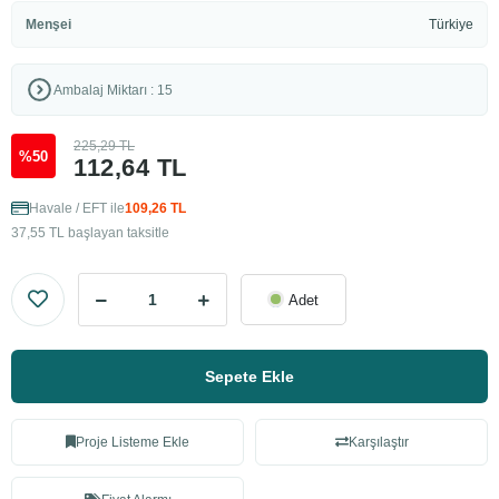
Menşei
Türkiye
Ambalaj Miktarı : 15
225,29 TL
%50
112,64 TL
Havale / EFT ile
109,26 TL
37,55 TL başlayan taksitle
Adet
Sepete Ekle
Proje Listeme Ekle
Karşılaştır