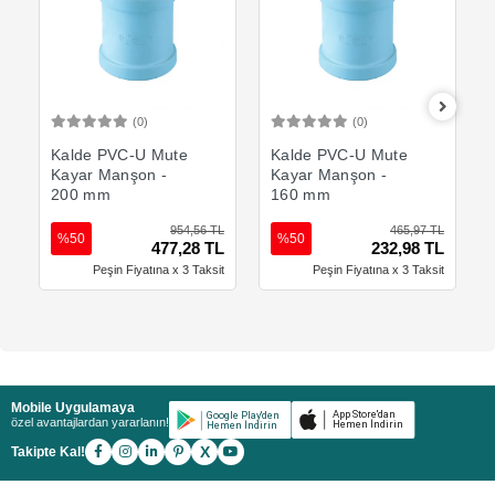
(0)
(0)
Sepete Ekle
Sepete Ekle
Kalde PVC-U Mute
Kalde PVC-U Mute
Kayar Manşon -
Kayar Manşon -
200 mm
160 mm
954,56 TL
465,97 TL
%50
%50
477,28 TL
232,98 TL
Peşin Fiyatına x 3 Taksit
Peşin Fiyatına x 3 Taksit
Mobile Uygulamaya
özel avantajlardan yararlanın!
X
Takipte Kal!