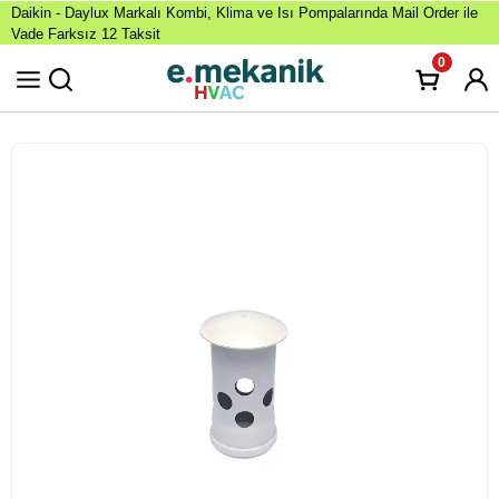
Daikin - Daylux Markalı Kombi, Klima ve Isı Pompalarında Mail Order ile
Vade Farksız 12 Taksit
0