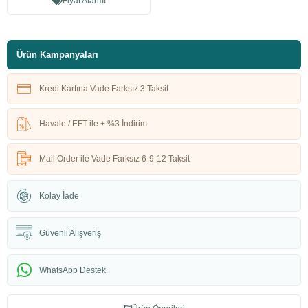
Fiyat Alarmı
Ürün Kampanyaları
Kredi Kartına Vade Farksız 3 Taksit
Havale / EFT ile + %3 İndirim
Mail Order ile Vade Farksız 6-9-12 Taksit
Kolay İade
Güvenli Alışveriş
WhatsApp Destek