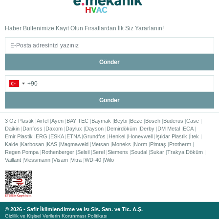
Haber Bültenimize Kayıt Olun Fırsatlardan İlk Siz Yararlanın!
Gönder
Gönder
3 Öz Plastik
Airfel
Ayen
BAY-TEC
Baymak
Beybi
Beze
Bosch
Buderus
Case
Daikin
Danfoss
Daxom
Daylux
Dayson
Demirdöküm
Derby
DM Metal
ECA
Emir Plastik
ERG
ESKA
ETNA
Grundfos
Henkel
Honeywell
Işıldar Plastik
İtek
Kalde
Karbosan
KAS
Magmaweld
Metsan
Moneks
Norm
Pimtaş
Protherm
Regen Pompa
Rothenberger
Selsil
Serel
Siemens
Soudal
Sukar
Trakya Döküm
Vaillant
Viessmann
Visam
Vitra
WD-40
Wilo
© 2026 - Safir İklimlendirme ve Isı Sis. San. ve Tic. A.Ş.
Gizlilik ve Kişisel Verilerin Korunması Politikası