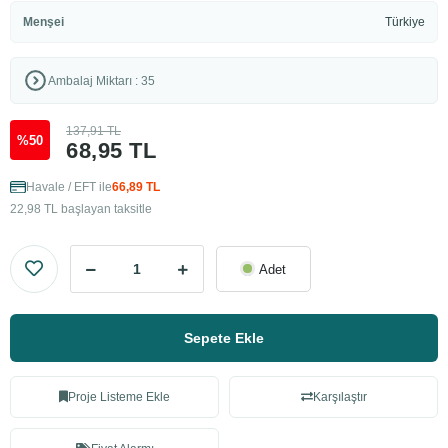
Menşei
Türkiye
Ambalaj Miktarı : 35
137,91 TL
%50
68,95 TL
Havale / EFT ile
66,89 TL
22,98 TL başlayan taksitle
Adet
Sepete Ekle
Proje Listeme Ekle
Karşılaştır