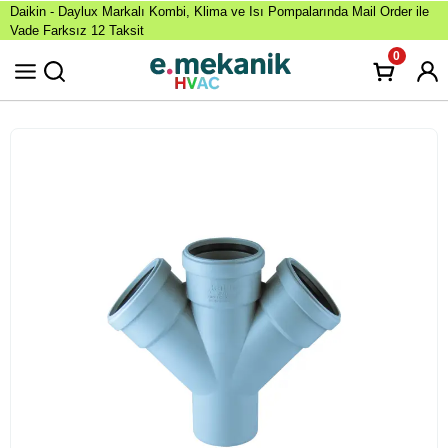
Daikin - Daylux Markalı Kombi, Klima ve Isı Pompalarında Mail Order ile
Vade Farksız 12 Taksit
0