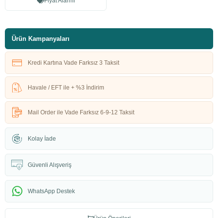
Fiyat Alarmı
Ürün Kampanyaları
Kredi Kartına Vade Farksız 3 Taksit
Havale / EFT ile + %3 İndirim
Mail Order ile Vade Farksız 6-9-12 Taksit
Kolay İade
Güvenli Alışveriş
WhatsApp Destek