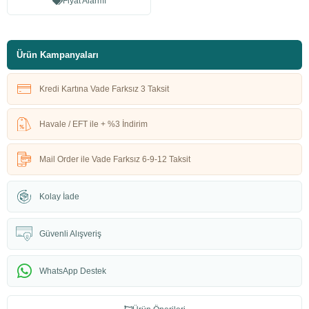
Fiyat Alarmı
Ürün Kampanyaları
Kredi Kartına Vade Farksız 3 Taksit
Havale / EFT ile + %3 İndirim
Mail Order ile Vade Farksız 6-9-12 Taksit
Kolay İade
Güvenli Alışveriş
WhatsApp Destek