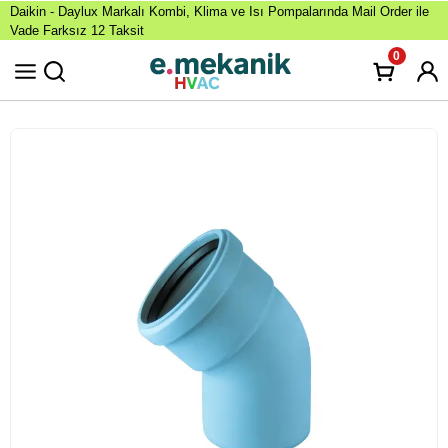
Daikin - Daylux Markalı Kombi, Klima ve Isı Pompalarında Mail Order ile
Vade Farksız 12 Taksit
0