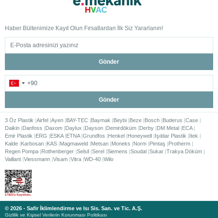
Haber Bültenimize Kayıt Olun Fırsatlardan İlk Siz Yararlanın!
Gönder
Gönder
3 Öz Plastik
Airfel
Ayen
BAY-TEC
Baymak
Beybi
Beze
Bosch
Buderus
Case
Daikin
Danfoss
Daxom
Daylux
Dayson
Demirdöküm
Derby
DM Metal
ECA
Emir Plastik
ERG
ESKA
ETNA
Grundfos
Henkel
Honeywell
Işıldar Plastik
İtek
Kalde
Karbosan
KAS
Magmaweld
Metsan
Moneks
Norm
Pimtaş
Protherm
Regen Pompa
Rothenberger
Selsil
Serel
Siemens
Soudal
Sukar
Trakya Döküm
Vaillant
Viessmann
Visam
Vitra
WD-40
Wilo
© 2026 - Safir İklimlendirme ve Isı Sis. San. ve Tic. A.Ş.
Gizlilik ve Kişisel Verilerin Korunması Politikası