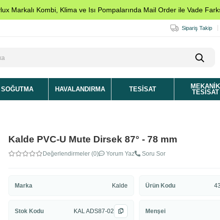
ylux Markalı Kombi, Klima ve Isı Pompalarında Mail Order ile Vade Farks
Sipariş Takip
MEKANI
SOĞUTMA
HAVALANDIRMA
TESISAT
TESISAT
Kalde PVC-U Mute Dirsek 87° - 78 mm
Değerlendirmeler (0)
Yorum Yaz
Soru Sor
Marka
Kalde
Ürün Kodu
4
Stok Kodu
KAL ADS87-02
Menşei