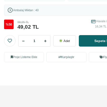
Ambalaj Miktarı : 40
Havale /
98,05 TL
%50
49,02 TL
16,34 TL 
Sepete 
Adet
Proje Listeme Ekle
Karşılaştır
Fiy