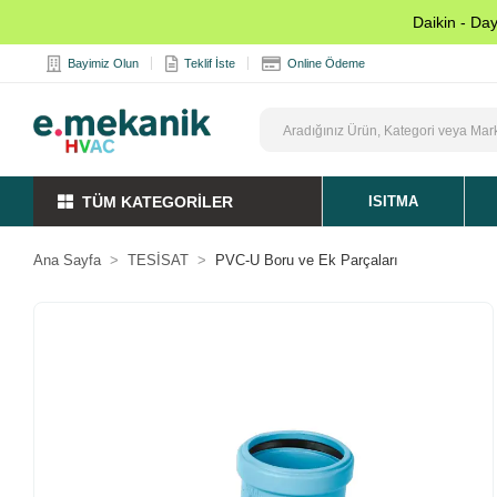
Daikin - Da
Bayimiz Olun
Teklif İste
Online Ödeme
TÜM KATEGORİLER
ISITMA
Ana Sayfa
TESİSAT
PVC-U Boru ve Ek Parçaları