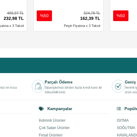
465,97 TL
324,78 TL
%50
%50
232,98 TL
162,39 TL
yatına x 3 Taksit
Peşin Fiyatına x 3 Taksit
Parçalı Ödeme
Geniş 
inizi en kısa
Siparişlerinizi birden fazla kredi kartı ile
Verimli 
ödeyebilirsiniz.
ürün seç
Kampanyalar
Popüle
İndirimli Ürünler
ISITMA
Çok Satan Ürünler
SOĞUTMA
Fırsat Ürünleri
HAVALAND