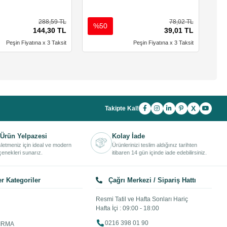
288,59 TL
78,02 TL
%50
%
144,30 TL
39,01 TL
Peşin Fiyatına x 3 Taksit
Peşin Fiyatına x 3 Taksit
X
Takipte Kal!
Ürün Yelpazesi
Kolay İade
işletmeniz için ideal ve modern
Ürünlerinizi teslim aldığınız tarihten
enekleri sunarız.
itibaren 14 gün içinde iade edebilirsiniz.
r Kategoriler
Çağrı Merkezi / Sipariş Hattı
Resmi Tatil ve Hafta Sonları Hariç
Hafta İçi : 09:00 - 18:00
0216 398 01 90
IRMA