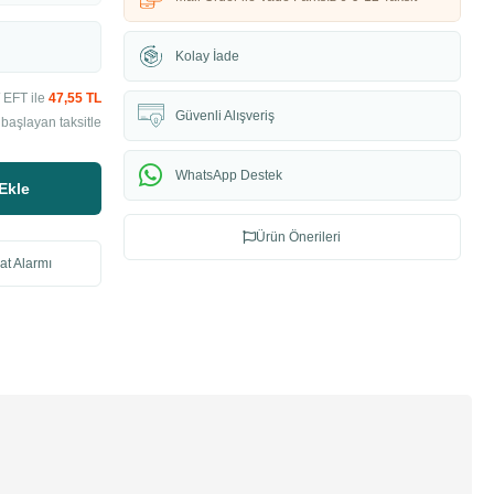
Kolay İade
 EFT ile
47,55 TL
Güvenli Alışveriş
başlayan taksitle
WhatsApp Destek
Ekle
Ürün Önerileri
at Alarmı