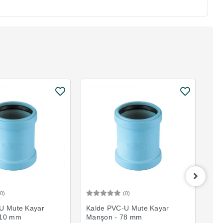
(0)
(0)
Sepete Ekle
Sepete Ekle
U Mute Kayar
Kalde PVC-U Mute Kayar
Kal
110 mm
Manşon - 78 mm
Man