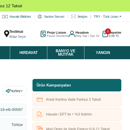
ız 12 Taksit
Havale Bildirimi
Yardım Servisi
İletişim
TRY - Türk Lirası
Teslimat
0
Proje Listem
Hesabım
Sepetim
Favori Ürünlerim
Giriş Yap / Üye Ol
0,00 TL
Bölge Seçin
K
BANYO VE
HIRDAVAT
YANGIN
MUTFAK
Ürün Kampanyaları
Paylaş
Kredi Kartına Vade Farksız 3 Taksit
318-elb-0l0087
Havale / EFT ile + %3 İndirim
Türkiye
Mail Order ile Vade Farksız 6-9-12 Taksit