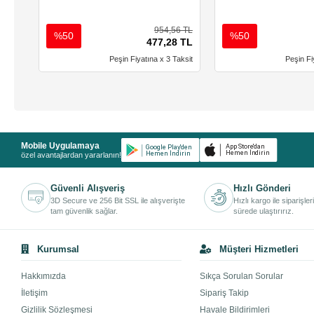
954,56 TL
%50
%50
477,28 TL
Peşin Fiyatına x 3 Taksit
Peşin Fi
Mobile Uygulamaya
özel avantajlardan yararlanın!
Güvenli Alışveriş
Hızlı Gönderi
3D Secure ve 256 Bit SSL ile alışverişte
Hızlı kargo ile siparişler
tam güvenlik sağlar.
sürede ulaştırırız.
Kurumsal
Müşteri Hizmetleri
Hakkımızda
Sıkça Sorulan Sorular
İletişim
Sipariş Takip
Gizlilik Sözleşmesi
Havale Bildirimleri