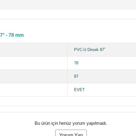
7° - 78 mm
PVC-U Dirsek 87˚
78
87
EVET
Bu ürün için henüz yorum yapılmadı.
Yorum Yap