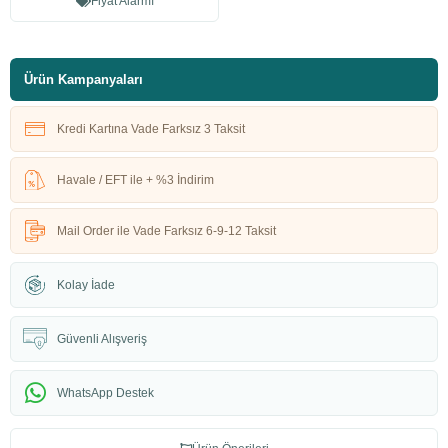
Fiyat Alarmı
Ürün Kampanyaları
Kredi Kartına Vade Farksız 3 Taksit
Havale / EFT ile + %3 İndirim
Mail Order ile Vade Farksız 6-9-12 Taksit
Kolay İade
Güvenli Alışveriş
WhatsApp Destek