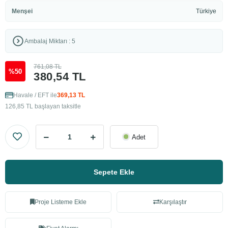
Menşei
Türkiye
Ambalaj Miktarı : 5
761,08 TL
%50
380,54 TL
Havale / EFT ile
369,13 TL
126,85 TL başlayan taksitle
Adet
Sepete Ekle
Proje Listeme Ekle
Karşılaştır