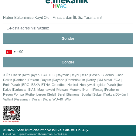
Haber Bültenimize Kayıt Olun Fırsatlardan İlk Siz Yararlanın!
Gönder
Gönder
3 Öz Plastik
Airfel
Ayen
BAY-TEC
Baymak
Beybi
Beze
Bosch
Buderus
Case
Daikin
Danfoss
Daxom
Daylux
Dayson
Demirdöküm
Derby
DM Metal
ECA
Emir Plastik
ERG
ESKA
ETNA
Grundfos
Henkel
Honeywell
Işıldar Plastik
İtek
Kalde
Karbosan
KAS
Magmaweld
Metsan
Moneks
Norm
Pimtaş
Protherm
Regen Pompa
Rothenberger
Selsil
Serel
Siemens
Soudal
Sukar
Trakya Döküm
Vaillant
Viessmann
Visam
Vitra
WD-40
Wilo
© 2026 - Safir İklimlendirme ve Isı Sis. San. ve Tic. A.Ş.
Gizlilik ve Kişisel Verilerin Korunması Politikası