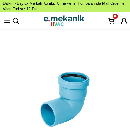
Daikin - Daylux Markalı Kombi, Klima ve Isı Pompalarında Mail Order ile
Vade Farksız 12 Taksit
0