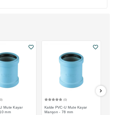
(0)
(0)
Sepete Ekle
Sepete Ekle
U Mute Kayar
Kalde PVC-U Mute Kayar
Kal
110 mm
Manşon - 78 mm
Man