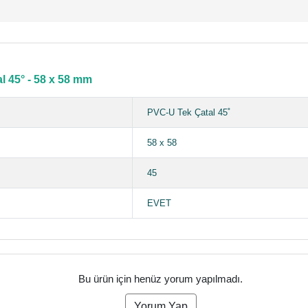
 45° - 58 x 58 mm
PVC-U Tek Çatal 45˚
58 x 58
45
EVET
Bu ürün için henüz yorum yapılmadı.
Yorum Yap