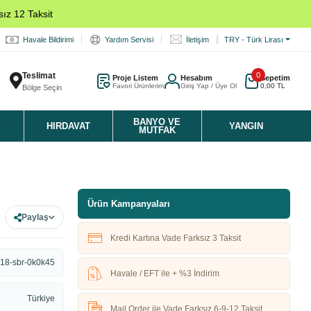
ız 12 Taksit
Havale Bildirimi
Yardım Servisi
İletişim
TRY - Türk Lirası
Teslimat
0
Proje Listem
Hesabım
Sepetim
Favori Ürünlerim
Giriş Yap / Üye Ol
0,00 TL
Bölge Seçin
K
BANYO VE
HIRDAVAT
YANGIN
MUTFAK
Ürün Kampanyaları
Paylaş
Kredi Kartına Vade Farksız 3 Taksit
18-sbr-0k0k45
Havale / EFT ile + %3 İndirim
Türkiye
Mail Order ile Vade Farksız 6-9-12 Taksit