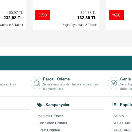
465,97 TL
324,78 TL
%50
%50
232,98 TL
162,39 TL
yatına x 3 Taksit
Peşin Fiyatına x 3 Taksit
Parçalı Ödeme
Geniş 
inizi en kısa
Siparişlerinizi birden fazla kredi kartı ile
Verimli 
ödeyebilirsiniz.
ürün seç
Kampanyalar
Popüle
İndirimli Ürünler
ISITMA
Çok Satan Ürünler
SOĞUTMA
Fırsat Ürünleri
HAVALAND