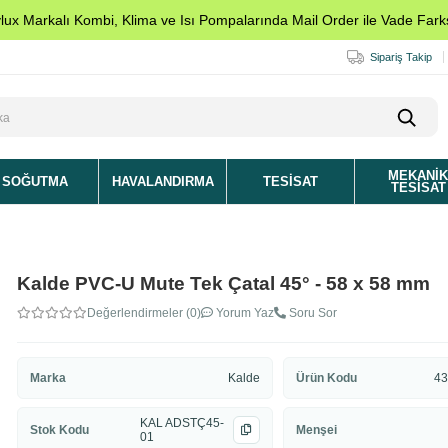
ylux Markalı Kombi, Klima ve Isı Pompalarında Mail Order ile Vade Farks
Sipariş Takip
MEKANI
SOĞUTMA
HAVALANDIRMA
TESISAT
TESISAT
Kalde PVC-U Mute Tek Çatal 45° - 58 x 58 mm
Değerlendirmeler (0)
Yorum Yaz
Soru Sor
Marka
Kalde
Ürün Kodu
43
KAL ADSTÇ45-
Stok Kodu
Menşei
01