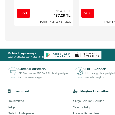
954,56 TL
%50
%50
477,28 TL
Peşin Fiyatına x 3 Taksit
Peşin Fi
Mobile Uygulamaya
özel avantajlardan yararlanın!
Güvenli Alışveriş
Hızlı Gönderi
3D Secure ve 256 Bit SSL ile alışverişte
Hızlı kargo ile siparişler
tam güvenlik sağlar.
sürede ulaştırırız.
Kurumsal
Müşteri Hizmetleri
Hakkımızda
Sıkça Sorulan Sorular
İletişim
Sipariş Takip
Gizlilik Sözleşmesi
Havale Bildirimleri