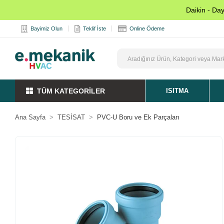
Daikin - Da
Bayimiz Olun
Teklif İste
Online Ödeme
TÜM KATEGORİLER
ISITMA
Ana Sayfa
TESİSAT
PVC-U Boru ve Ek Parçaları