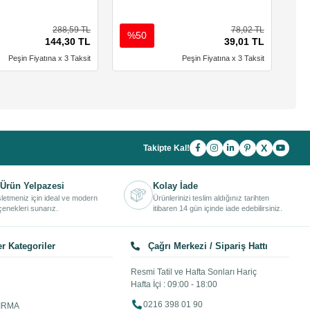
288,59 TL
78,02 TL
%50
%
144,30 TL
39,01 TL
Peşin Fiyatına x 3 Taksit
Peşin Fiyatına x 3 Taksit
X
Takipte Kal!
Ürün Yelpazesi
Kolay İade
işletmeniz için ideal ve modern
Ürünlerinizi teslim aldığınız tarihten
enekleri sunarız.
itibaren 14 gün içinde iade edebilirsiniz.
r Kategoriler
Çağrı Merkezi / Sipariş Hattı
Resmi Tatil ve Hafta Sonları Hariç
Hafta İçi : 09:00 - 18:00
0216 398 01 90
IRMA