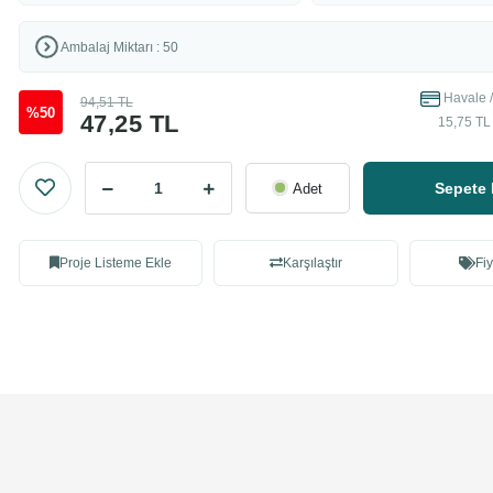
Ambalaj Miktarı : 50
Havale /
94,51 TL
%50
47,25 TL
15,75 TL 
Sepete 
Adet
Proje Listeme Ekle
Karşılaştır
Fiy