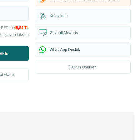
Kolay İade
 EFT ile
45,84 TL
Güvenli Alışveriş
başlayan taksitle
WhatsApp Destek
Ekle
Ürün Önerileri
at Alarmı