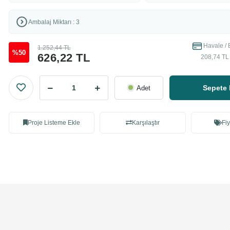
Ambalaj Miktarı : 3
Havale / 
1.252,44 TL
%50
626,22 TL
208,74 TL 
Sepete 
Adet
Proje Listeme Ekle
Karşılaştır
Fiy