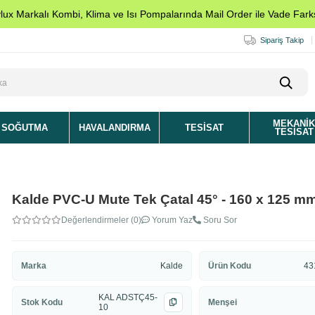
ylux Markalı Kombi, Klima ve Isı Pompalarında Mail Order ile Vade Farks
Sipariş Takip
MEKANI
SOĞUTMA
HAVALANDIRMA
TESISAT
TESISAT
Kalde PVC-U Mute Tek Çatal 45° - 160 x 125 m
Değerlendirmeler (0)
Yorum Yaz
Soru Sor
Marka
Kalde
Ürün Kodu
43
KAL ADSTÇ45-
Stok Kodu
Menşei
10