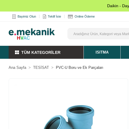
Daikin - Da
Bayimiz Olun
Teklif İste
Online Ödeme
TÜM KATEGORİLER
ISITMA
Ana Sayfa
TESİSAT
PVC-U Boru ve Ek Parçaları