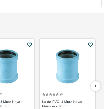
(0)
(0)
Sepete Ekle
Sepete Ekle
U Mute Kayar
Kalde PVC-U Mute Kayar
Kal
110 mm
Manşon - 78 mm
Man