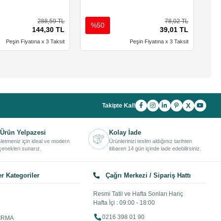
288,59 TL
78,02 TL
%50
%
144,30 TL
39,01 TL
Peşin Fiyatına x 3 Taksit
Peşin Fiyatına x 3 Taksit
X
Takipte Kal!
Ürün Yelpazesi
Kolay İade
işletmeniz için ideal ve modern
Ürünlerinizi teslim aldığınız tarihten
enekleri sunarız.
itibaren 14 gün içinde iade edebilirsiniz.
r Kategoriler
Çağrı Merkezi / Sipariş Hattı
Resmi Tatil ve Hafta Sonları Hariç
Hafta İçi : 09:00 - 18:00
0216 398 01 90
IRMA