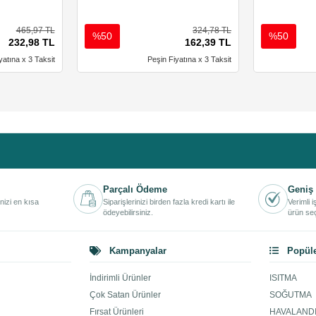
465,97 TL
324,78 TL
%50
%50
232,98 TL
162,39 TL
yatına x 3 Taksit
Peşin Fiyatına x 3 Taksit
Parçalı Ödeme
Geniş 
inizi en kısa
Siparişlerinizi birden fazla kredi kartı ile
Verimli 
ödeyebilirsiniz.
ürün seç
Kampanyalar
Popüle
İndirimli Ürünler
ISITMA
Çok Satan Ürünler
SOĞUTMA
Fırsat Ürünleri
HAVALAND