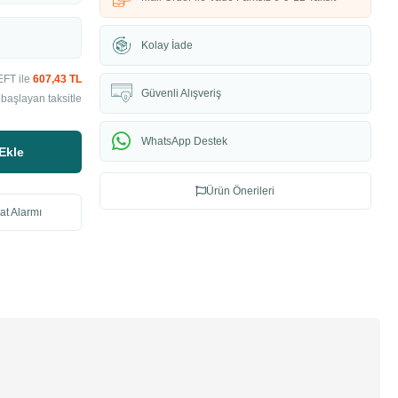
Kolay İade
EFT ile
607,43 TL
Güvenli Alışveriş
başlayan taksitle
WhatsApp Destek
Ekle
Ürün Önerileri
at Alarmı