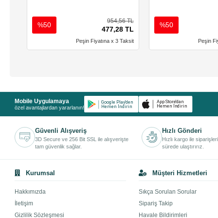
954,56 TL
%50
%50
477,28 TL
Peşin Fiyatına x 3 Taksit
Peşin Fi
Mobile Uygulamaya
özel avantajlardan yararlanın!
Güvenli Alışveriş
Hızlı Gönderi
3D Secure ve 256 Bit SSL ile alışverişte
Hızlı kargo ile siparişler
tam güvenlik sağlar.
sürede ulaştırırız.
Kurumsal
Müşteri Hizmetleri
Hakkımızda
Sıkça Sorulan Sorular
İletişim
Sipariş Takip
Gizlilik Sözleşmesi
Havale Bildirimleri