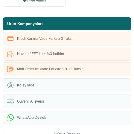
Fiyat Alarmı
Ürün Kampanyaları
Kredi Kartına Vade Farksız 3 Taksit
Havale / EFT ile + %3 İndirim
Mail Order ile Vade Farksız 6-9-12 Taksit
Kolay İade
Güvenli Alışveriş
WhatsApp Destek