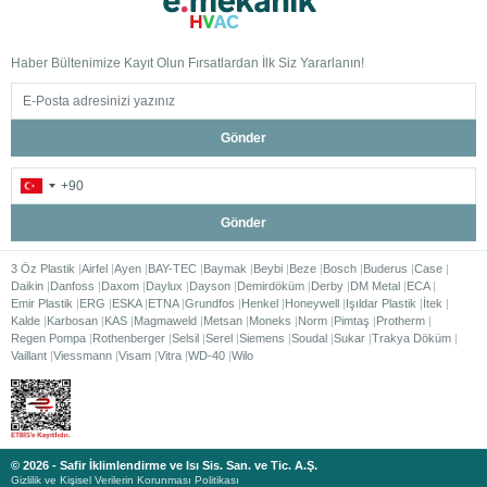
Haber Bültenimize Kayıt Olun Fırsatlardan İlk Siz Yararlanın!
Gönder
Gönder
3 Öz Plastik
Airfel
Ayen
BAY-TEC
Baymak
Beybi
Beze
Bosch
Buderus
Case
Daikin
Danfoss
Daxom
Daylux
Dayson
Demirdöküm
Derby
DM Metal
ECA
Emir Plastik
ERG
ESKA
ETNA
Grundfos
Henkel
Honeywell
Işıldar Plastik
İtek
Kalde
Karbosan
KAS
Magmaweld
Metsan
Moneks
Norm
Pimtaş
Protherm
Regen Pompa
Rothenberger
Selsil
Serel
Siemens
Soudal
Sukar
Trakya Döküm
Vaillant
Viessmann
Visam
Vitra
WD-40
Wilo
© 2026 - Safir İklimlendirme ve Isı Sis. San. ve Tic. A.Ş.
Gizlilik ve Kişisel Verilerin Korunması Politikası