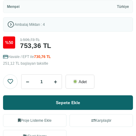
Menşei
Türkiye
Ambalaj Miktarı : 4
1.506,73 TL
%50
753,36 TL
Havale / EFT ile
730,76 TL
251,12 TL başlayan taksitle
Adet
Sepete Ekle
Proje Listeme Ekle
Karşılaştır