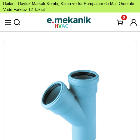
Daikin - Daylux Markalı Kombi, Klima ve Isı Pompalarında Mail Order ile
Vade Farksız 12 Taksit
0