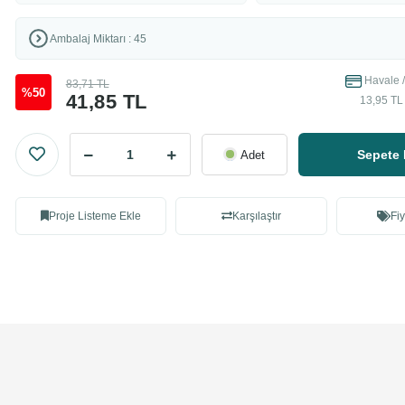
Ambalaj Miktarı : 45
Havale /
83,71 TL
%50
41,85 TL
13,95 TL 
Sepete 
Adet
Proje Listeme Ekle
Karşılaştır
Fiy