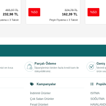
465,97 TL
324,78 TL
%50
%50
232,98 TL
162,39 TL
yatına x 3 Taksit
Peşin Fiyatına x 3 Taksit
Parçalı Ödeme
Geniş 
inizi en kısa
Siparişlerinizi birden fazla kredi kartı ile
Verimli 
ödeyebilirsiniz.
ürün seç
Kampanyalar
Popüle
İndirimli Ürünler
ISITMA
Çok Satan Ürünler
SOĞUTMA
Fırsat Ürünleri
HAVALAND