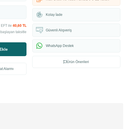
Kolay İade
 EFT ile
40,60 TL
Güvenli Alışveriş
başlayan taksitle
WhatsApp Destek
Ekle
Ürün Önerileri
at Alarmı