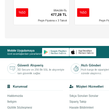
954,56 TL
%50
%50
477,28 TL
Peşin Fiyatına x 3 Taksit
Peşin Fi
Mobile Uygulamaya
özel avantajlardan yararlanın!
Güvenli Alışveriş
Hızlı Gönderi
3D Secure ve 256 Bit SSL ile alışverişte
Hızlı kargo ile siparişler
tam güvenlik sağlar.
sürede ulaştırırız.
Kurumsal
Müşteri Hizmetleri
Hakkımızda
Sıkça Sorulan Sorular
İletişim
Sipariş Takip
Gizlilik Sözleşmesi
Havale Bildirimleri