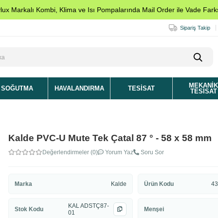
ylux Markalı Kombi, Klima ve Isı Pompalarında Mail Order ile Vade Farks
Sipariş Takip
MEKANI
SOĞUTMA
HAVALANDIRMA
TESISAT
TESISAT
Kalde PVC-U Mute Tek Çatal 87 ° - 58 x 58 mm
Değerlendirmeler (0)
Yorum Yaz
Soru Sor
Marka
Kalde
Ürün Kodu
43
KAL ADSTÇ87-
Stok Kodu
Menşei
01