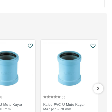
(0)
(0)
Sepete Ekle
Sepete Ekle
U Mute Kayar
Kalde PVC-U Mute Kayar
Kal
110 mm
Manşon - 78 mm
Man