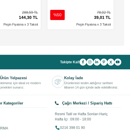
288,59 TL
78,02 TL
%50
%
144,30 TL
39,01 TL
Peşin Fiyatına x 3 Taksit
Peşin Fiyatına x 3 Taksit
X
Takipte Kal!
Ürün Yelpazesi
Kolay İade
işletmeniz için ideal ve modern
Ürünlerinizi teslim aldığınız tarihten
enekleri sunarız.
itibaren 14 gün içinde iade edebilirsiniz.
r Kategoriler
Çağrı Merkezi / Sipariş Hattı
Resmi Tatil ve Hafta Sonları Hariç
Hafta İçi : 09:00 - 18:00
0216 398 01 90
IRMA