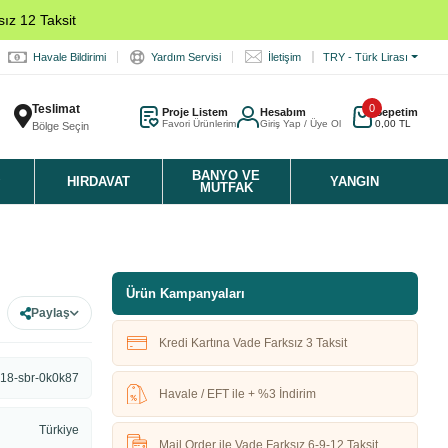
ız 12 Taksit
Havale Bildirimi
Yardım Servisi
İletişim
TRY - Türk Lirası
Teslimat
0
Proje Listem
Hesabım
Sepetim
Favori Ürünlerim
Giriş Yap / Üye Ol
0,00 TL
Bölge Seçin
K
BANYO VE
HIRDAVAT
YANGIN
MUTFAK
Ürün Kampanyaları
Paylaş
Kredi Kartına Vade Farksız 3 Taksit
18-sbr-0k0k87
Havale / EFT ile + %3 İndirim
Türkiye
Mail Order ile Vade Farksız 6-9-12 Taksit