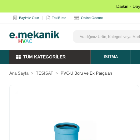
Daikin - Da
Bayimiz Olun
Teklif İste
Online Ödeme
TÜM KATEGORİLER
ISITMA
Ana Sayfa
TESİSAT
PVC-U Boru ve Ek Parçaları