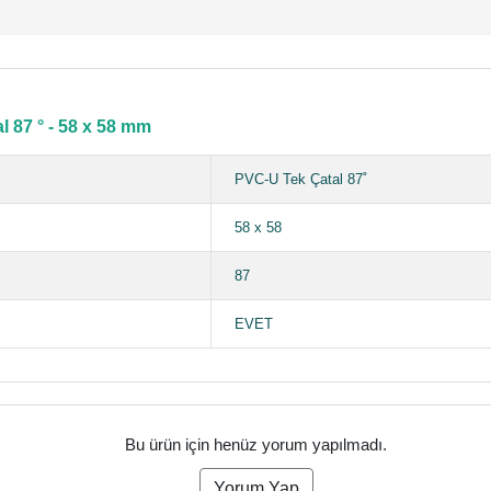
 87 ° - 58 x 58 mm
PVC-U Tek Çatal 87˚
58 x 58
87
EVET
Bu ürün için henüz yorum yapılmadı.
Yorum Yap