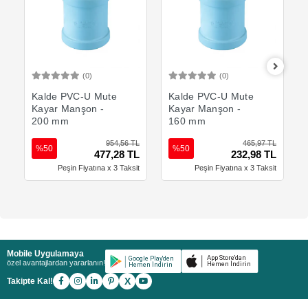
(0)
(0)
Sepete Ekle
Sepete Ekle
Kalde PVC-U Mute
Kalde PVC-U Mute
Kayar Manşon -
Kayar Manşon -
200 mm
160 mm
954,56 TL
465,97 TL
%50
%50
477,28 TL
232,98 TL
Peşin Fiyatına x 3 Taksit
Peşin Fiyatına x 3 Taksit
Mobile Uygulamaya
özel avantajlardan yararlanın!
X
Takipte Kal!