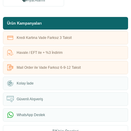
Fiyat Alarmı
Ürün Kampanyaları
Kredi Kartına Vade Farksız 3 Taksit
Havale / EFT ile + %3 İndirim
Mail Order ile Vade Farksız 6-9-12 Taksit
Kolay İade
Güvenli Alışveriş
WhatsApp Destek