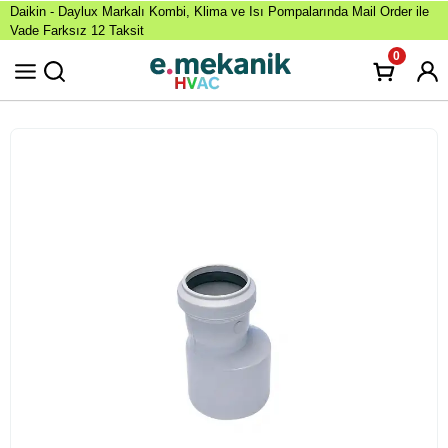
Daikin - Daylux Markalı Kombi, Klima ve Isı Pompalarında Mail Order ile
Vade Farksız 12 Taksit
0