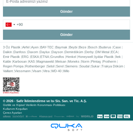
Gönder
Gönder
3 Öz Plastik
Airfel
Ayen
BAY-TEC
Baymak
Beybi
Beze
Bosch
Buderus
Case
Daikin
Danfoss
Daxom
Daylux
Dayson
Demirdöküm
Derby
DM Metal
ECA
Emir Plastik
ERG
ESKA
ETNA
Grundfos
Henkel
Honeywell
Işıldar Plastik
İtek
Kalde
Karbosan
KAS
Magmaweld
Metsan
Moneks
Norm
Pimtaş
Protherm
Regen Pompa
Rothenberger
Selsil
Serel
Siemens
Soudal
Sukar
Trakya Döküm
Vaillant
Viessmann
Visam
Vitra
WD-40
Wilo
© 2026 - Safir İklimlendirme ve Isı Sis. San. ve Tic. A.Ş.
Gizlilik ve Kişisel Verilerin Korunması Politikası
Kullanım Koşulları
Çerez Ayarları