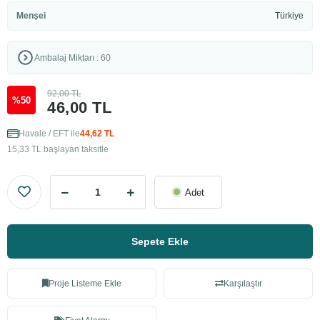
Menşei
Türkiye
Ambalaj Miktarı : 60
92,00 TL
%50
46,00 TL
Havale / EFT ile
44,62 TL
15,33 TL başlayan taksitle
Adet
Sepete Ekle
Proje Listeme Ekle
Karşılaştır