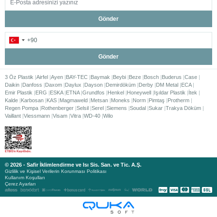
Gönder
Gönder
3 Öz Plastik
Airfel
Ayen
BAY-TEC
Baymak
Beybi
Beze
Bosch
Buderus
Case
Daikin
Danfoss
Daxom
Daylux
Dayson
Demirdöküm
Derby
DM Metal
ECA
Emir Plastik
ERG
ESKA
ETNA
Grundfos
Henkel
Honeywell
Işıldar Plastik
İtek
Kalde
Karbosan
KAS
Magmaweld
Metsan
Moneks
Norm
Pimtaş
Protherm
Regen Pompa
Rothenberger
Selsil
Serel
Siemens
Soudal
Sukar
Trakya Döküm
Vaillant
Viessmann
Visam
Vitra
WD-40
Wilo
© 2026 - Safir İklimlendirme ve Isı Sis. San. ve Tic. A.Ş.
Gizlilik ve Kişisel Verilerin Korunması Politikası
Kullanım Koşulları
Çerez Ayarları