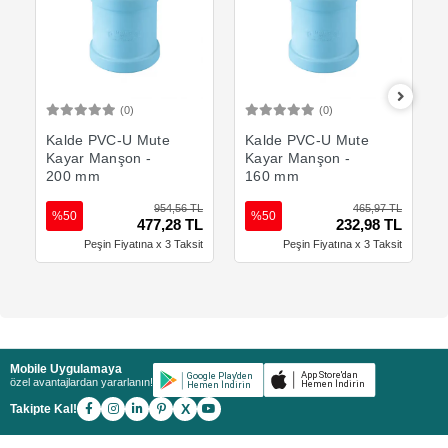
(0)
(0)
Sepete Ekle
Sepete Ekle
Kalde PVC-U Mute
Kalde PVC-U Mute
Kayar Manşon -
Kayar Manşon -
200 mm
160 mm
954,56 TL
465,97 TL
%50
%50
477,28 TL
232,98 TL
Peşin Fiyatına x 3 Taksit
Peşin Fiyatına x 3 Taksit
Mobile Uygulamaya
özel avantajlardan yararlanın!
X
Takipte Kal!