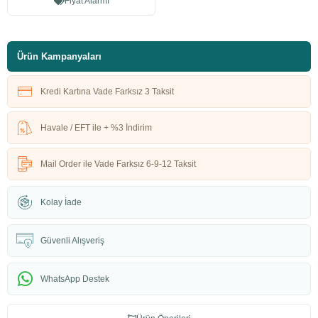
Fiyat Alarmı
Ürün Kampanyaları
Kredi Kartına Vade Farksız 3 Taksit
Havale / EFT ile + %3 İndirim
Mail Order ile Vade Farksız 6-9-12 Taksit
Kolay İade
Güvenli Alışveriş
WhatsApp Destek