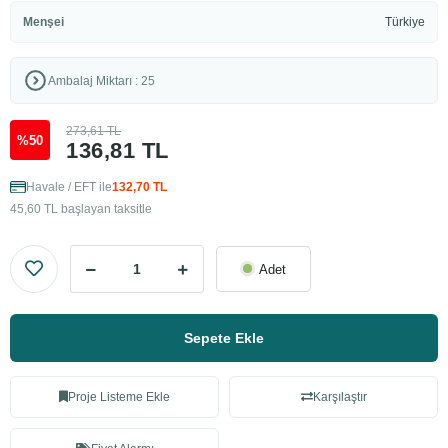
Menşei
Türkiye
Ambalaj Miktarı : 25
273,61 TL
%50
136,81 TL
Havale / EFT ile
132,70 TL
45,60 TL başlayan taksitle
Adet
Sepete Ekle
Proje Listeme Ekle
Karşılaştır