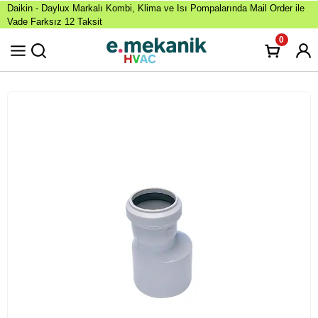
Daikin - Daylux Markalı Kombi, Klima ve Isı Pompalarında Mail Order ile
Vade Farksız 12 Taksit
0