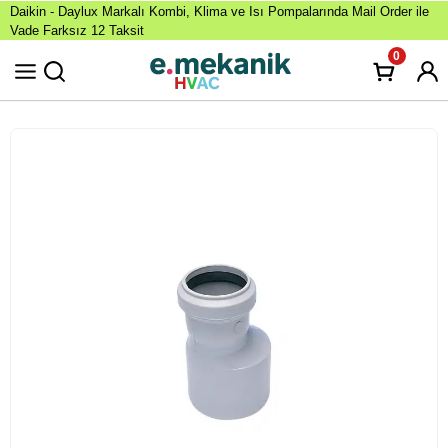
Daikin - Daylux Markalı Kombi, Klima ve Isı Pompalarında Mail Order ile
Vade Farksız 12 Taksit
0