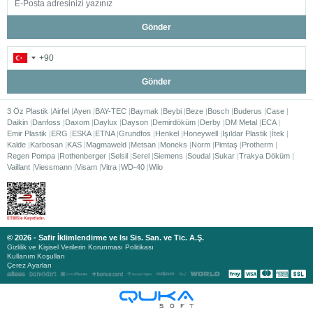
Gönder
Gönder
3 Öz Plastik
Airfel
Ayen
BAY-TEC
Baymak
Beybi
Beze
Bosch
Buderus
Case
Daikin
Danfoss
Daxom
Daylux
Dayson
Demirdöküm
Derby
DM Metal
ECA
Emir Plastik
ERG
ESKA
ETNA
Grundfos
Henkel
Honeywell
Işıldar Plastik
İtek
Kalde
Karbosan
KAS
Magmaweld
Metsan
Moneks
Norm
Pimtaş
Protherm
Regen Pompa
Rothenberger
Selsil
Serel
Siemens
Soudal
Sukar
Trakya Döküm
Vaillant
Viessmann
Visam
Vitra
WD-40
Wilo
© 2026 - Safir İklimlendirme ve Isı Sis. San. ve Tic. A.Ş.
Gizlilik ve Kişisel Verilerin Korunması Politikası
Kullanım Koşulları
Çerez Ayarları