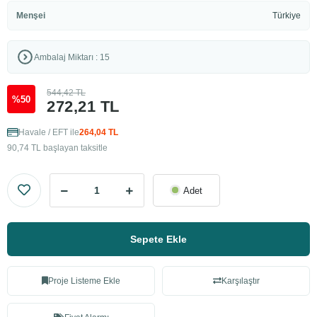
Menşei
Türkiye
Ambalaj Miktarı : 15
544,42 TL
%50
272,21 TL
Havale / EFT ile
264,04 TL
90,74 TL başlayan taksitle
Adet
Sepete Ekle
Proje Listeme Ekle
Karşılaştır