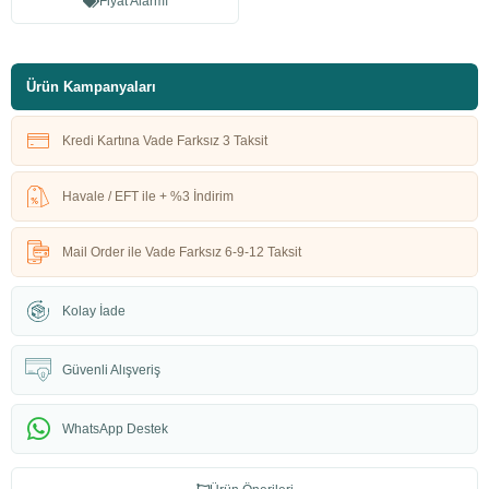
Fiyat Alarmı
Ürün Kampanyaları
Kredi Kartına Vade Farksız 3 Taksit
Havale / EFT ile + %3 İndirim
Mail Order ile Vade Farksız 6-9-12 Taksit
Kolay İade
Güvenli Alışveriş
WhatsApp Destek