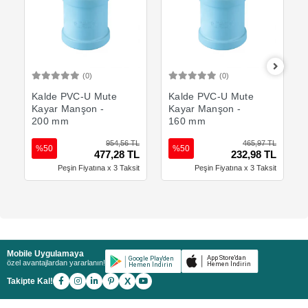
(0)
(0)
Sepete Ekle
Sepete Ekle
Kalde PVC-U Mute
Kalde PVC-U Mute
Kayar Manşon -
Kayar Manşon -
200 mm
160 mm
954,56 TL
465,97 TL
%50
%50
477,28 TL
232,98 TL
Peşin Fiyatına x 3 Taksit
Peşin Fiyatına x 3 Taksit
Mobile Uygulamaya
özel avantajlardan yararlanın!
X
Takipte Kal!