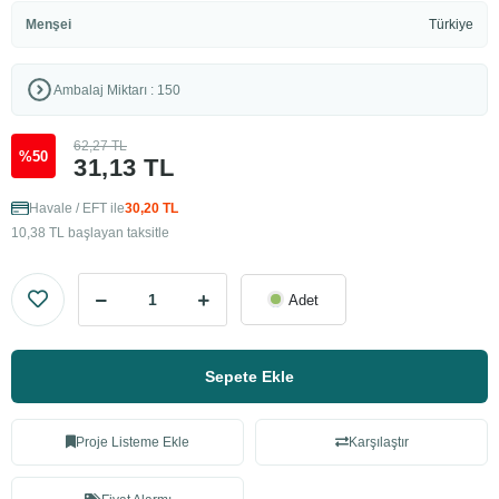
Menşei
Türkiye
Ambalaj Miktarı : 150
62,27 TL
%50
31,13 TL
Havale / EFT ile
30,20 TL
10,38 TL başlayan taksitle
Adet
Sepete Ekle
Proje Listeme Ekle
Karşılaştır