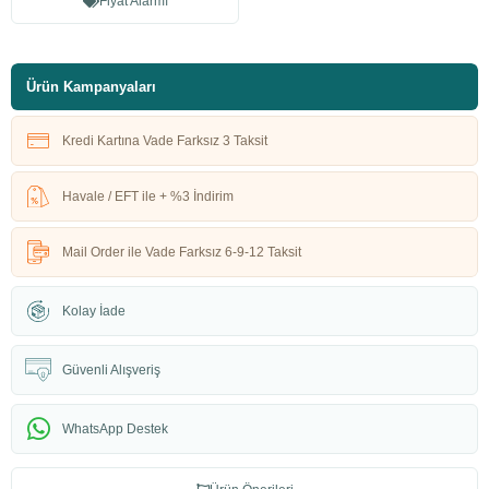
Fiyat Alarmı
Ürün Kampanyaları
Kredi Kartına Vade Farksız 3 Taksit
Havale / EFT ile + %3 İndirim
Mail Order ile Vade Farksız 6-9-12 Taksit
Kolay İade
Güvenli Alışveriş
WhatsApp Destek