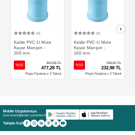
(0)
(0)
Sepete Ekle
Sepete Ekle
Kalde PVC-U Mute
Kalde PVC-U Mute
Kayar Manşon -
Kayar Manşon -
200 mm
160 mm
954,56 TL
465,97 TL
%50
%50
477,28 TL
232,98 TL
Peşin Fiyatına x 3 Taksit
Peşin Fiyatına x 3 Taksit
Mobile Uygulamaya
özel avantajlardan yararlanın!
X
Takipte Kal!