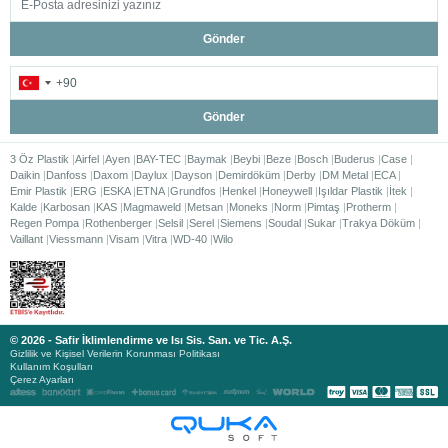
Gönder
Gönder
3 Öz Plastik
Airfel
Ayen
BAY-TEC
Baymak
Beybi
Beze
Bosch
Buderus
Case
Daikin
Danfoss
Daxom
Daylux
Dayson
Demirdöküm
Derby
DM Metal
ECA
Emir Plastik
ERG
ESKA
ETNA
Grundfos
Henkel
Honeywell
Işıldar Plastik
İtek
Kalde
Karbosan
KAS
Magmaweld
Metsan
Moneks
Norm
Pimtaş
Protherm
Regen Pompa
Rothenberger
Selsil
Serel
Siemens
Soudal
Sukar
Trakya Döküm
Vaillant
Viessmann
Visam
Vitra
WD-40
Wilo
© 2026 - Safir İklimlendirme ve Isı Sis. San. ve Tic. A.Ş.
Gizlilik ve Kişisel Verilerin Korunması Politikası
Kullanım Koşulları
Çerez Ayarları