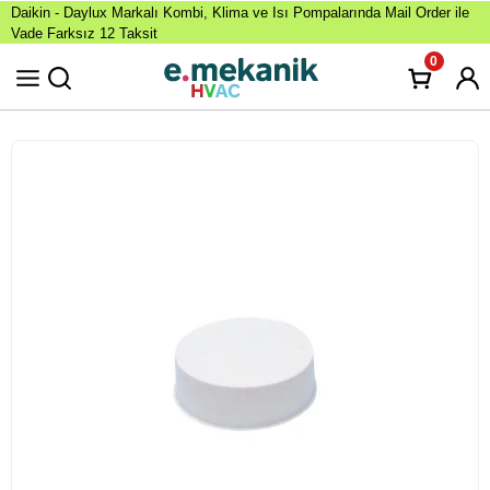
Daikin - Daylux Markalı Kombi, Klima ve Isı Pompalarında Mail Order ile
Vade Farksız 12 Taksit
0