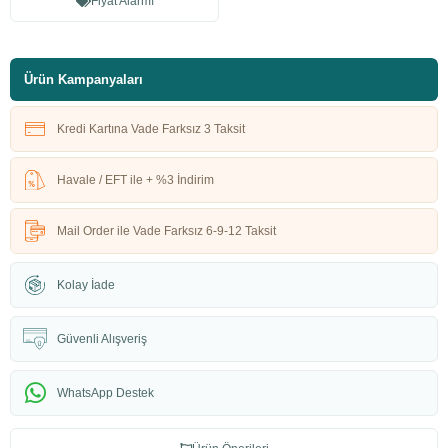
Fiyat Alarmı
Ürün Kampanyaları
Kredi Kartına Vade Farksız 3 Taksit
Havale / EFT ile + %3 İndirim
Mail Order ile Vade Farksız 6-9-12 Taksit
Kolay İade
Güvenli Alışveriş
WhatsApp Destek