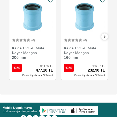
(0)
(0)
Sepete Ekle
Sepete Ekle
Kalde PVC-U Mute
Kalde PVC-U Mute
Kayar Manşon -
Kayar Manşon -
200 mm
160 mm
954,56 TL
465,97 TL
%50
%50
477,28 TL
232,98 TL
Peşin Fiyatına x 3 Taksit
Peşin Fiyatına x 3 Taksit
Mobile Uygulamaya
özel avantajlardan yararlanın!