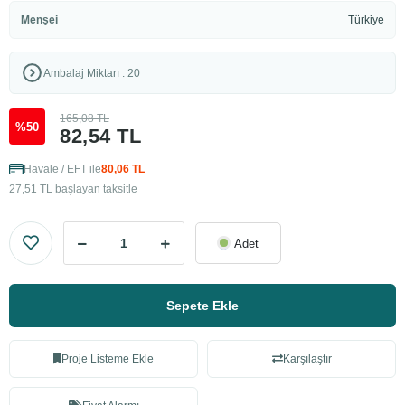
Menşei
Türkiye
Ambalaj Miktarı : 20
165,08 TL
%50
82,54 TL
Havale / EFT ile
80,06 TL
27,51 TL başlayan taksitle
Adet
Sepete Ekle
Proje Listeme Ekle
Karşılaştır