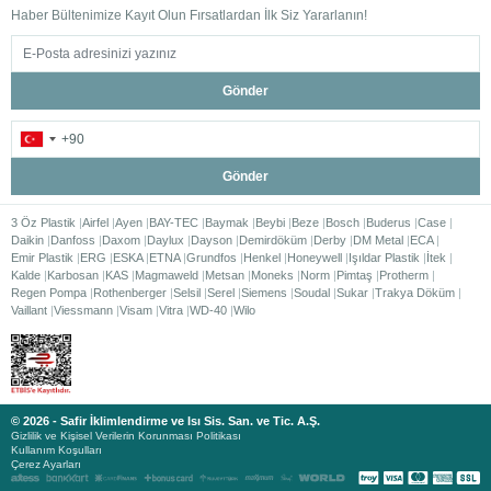
Haber Bültenimize Kayıt Olun Fırsatlardan İlk Siz Yararlanın!
Gönder
Gönder
3 Öz Plastik
Airfel
Ayen
BAY-TEC
Baymak
Beybi
Beze
Bosch
Buderus
Case
Daikin
Danfoss
Daxom
Daylux
Dayson
Demirdöküm
Derby
DM Metal
ECA
Emir Plastik
ERG
ESKA
ETNA
Grundfos
Henkel
Honeywell
Işıldar Plastik
İtek
Kalde
Karbosan
KAS
Magmaweld
Metsan
Moneks
Norm
Pimtaş
Protherm
Regen Pompa
Rothenberger
Selsil
Serel
Siemens
Soudal
Sukar
Trakya Döküm
Vaillant
Viessmann
Visam
Vitra
WD-40
Wilo
© 2026 - Safir İklimlendirme ve Isı Sis. San. ve Tic. A.Ş.
Gizlilik ve Kişisel Verilerin Korunması Politikası
Kullanım Koşulları
Çerez Ayarları