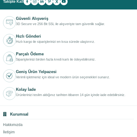
X
Takipte Kal!
Güvenli Alışveriş
3D Secure ve 256 Bit SSL ile alışverişte tam güvenlik sağlar.
Hızlı Gönderi
Hızlı kargo ile siparişlerinizi en kısa sürede ulaştırırız.
Parçalı Ödeme
Siparişlerinizi birden fazla kredi kartı ile ödeyebilirsiniz.
Geniş Ürün Yelpazesi
Verimli işletmeniz için ideal ve modern ürün seçenekleri sunarız.
Kolay İade
Ürünlerinizi teslim aldığınız tarihten itibaren 14 gün içinde iade edebilirsiniz.
Kurumsal
Hakkımızda
İletişim