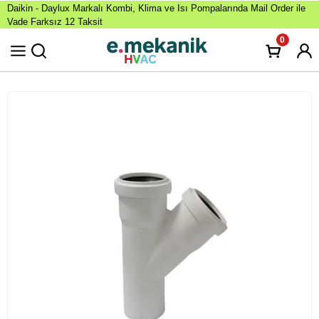
Daikin - Daylux Markalı Kombi, Klima ve Isı Pompalarında Mail Order ile
Vade Farksız 12 Taksit
0